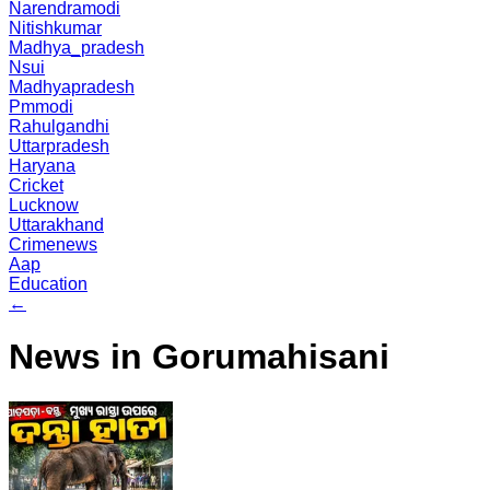
Narendramodi
Nitishkumar
Madhya_pradesh
Nsui
Madhyapradesh
Pmmodi
Rahulgandhi
Uttarpradesh
Haryana
Cricket
Lucknow
Uttarakhand
Crimenews
Aap
Education
←
News in Gorumahisani