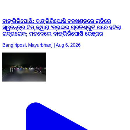
ବାଙ୍ଗିରିପୋଷି: ବାଙ୍ଗିରିପୋଷି ବନଖଣ୍ଡରେ ରାତିରେ
ସ୍ୱତନ୍ତ୍ର ଟିମ୍ ଦ୍ୱାରା ‘ଡ୍ରାଇଭ୍ ପ୍ରତିଶ୍ରୁତି ପରେ ହଟିଲା
ରାସ୍ତାରୋକ; ମତଦେଲେ ବାଙ୍ଗିରିପୋଷି ରେଞ୍ଜର
Bangiriposi, Mayurbhanj | Aug 6, 2026