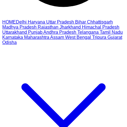
HOME
Delhi
Haryana
Uttar Pradesh
Bihar
Chhattisgarh
Madhya Pradesh
Rajasthan
Jharkhand
Himachal Pradesh
Uttarakhand
Punjab
Andhra Pradesh
Telangana
Tamil Nadu
Karnataka
Maharashtra
Assam
West Bengal
Tripura
Gujarat
Odisha