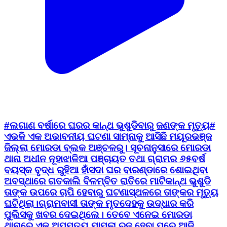
#ଲଗାଣ ବର୍ଷାରେ ଘରର କାନ୍ଥ ଭୁଶୁଡିବାରୁ ଜଣଙ୍କ ମୃତ୍ୟୁ#
ଏଭଳି ଏକ ଅଭାବନୀୟ ଘଟଣା ସାମ୍ନାକୁ ଆସିଛି ମୟୂରଭଞ୍ଜ
ଜିଲ୍ଲା ମୋରଡା ବ୍ଲକ ଅଞ୍ଚଳରୁ। ସୂଚନାନୁସାରେ ମୋରଡା
ଥାନା ଅଧୀନ ନୂହାଝାଳିଆ ପଞ୍ଚାୟତ ତଥା ଗ୍ରାମର ୬୫ବର୍ଷ
ବୟସ୍କ ବୃଦ୍ଧ ରୁହିଆ ହାଁସଦା ଘର ବାରଣ୍ଡାରେ ଶୋଇଥିବା
ଅବସ୍ଥାରେ ଗତକାଲି ବିଳମ୍ବିତ ରାତିରେ ମାଟିକାନ୍ଥ ଭୁଶୁଡି
ତାଙ୍କ ଉପରେ ଚାପି ହେବାରୁ ଘଟଣାସ୍ଥଳରେ ତାଙ୍କର ମୃତ୍ୟୁ
ଘଟିଥିଲା।ଗ୍ରାମବାସୀ ତାଙ୍କ ମୃତଦେହକୁ ଉଦ୍ଧାର କରି
ପୁଲିସକୁ ଖବର ଦେଇଥିଲେ। ତେବେ ଏନେଇ ମୋରଡା
ଥାନାରେ ଏକ ଅପମୃତ୍ୟୁ ମାମଲା ରୁଜୁ ହେବା ପରେ ଆଜି