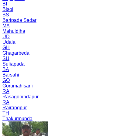
BI
Bisoi
BS
Baripada Sadar
MA
Mahuldiha
UD
Udala
GH
Ghagarbeda
SU
Suliapada
BA
Barsahi
GO
Gorumahisani
RA
Rasagobindapur
RA
Rairangpur
TH
Thakurmunda