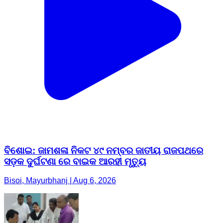
ବିଶୋଇ: ଜାମଶଳା ନିକଟ ୪୯ ନମ୍ବର ଜାତୀୟ ରାଜପଥରେ
ସଡ଼କ ଦୁର୍ଘଟଣା ରେ ବାଇକ ଆରହୀ ମୃତ୍ୟୁ
Bisoi, Mayurbhanj | Aug 6, 2026