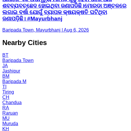
ଶବବ୍ୟବଚ୍ଛେଦ ହୋଇଥିବା ଜଣାପଡିଛି।ମୋରଡା ଅଞ୍ଚଳରେ
ଲଗାଇ ବର୍ଷା ଯୋଗୁଁ ବ୍ୟାପକ କ୍ଷୟକ୍ଷତି ଘଟିଥିବା
ଜଣାପଡ଼ିଛି। #Mayurbhanj
Baripada Town, Mayurbhanj | Aug 6, 2026
Nearby Cities
BT
Baripada Town
JA
Jashipur
BM
Baripada M
TI
Tiring
CH
Chandua
RA
Raruan
MU
Muruda
KH