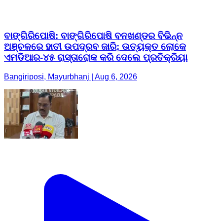
ବାଙ୍ଗିରିପୋଷି: ବାଙ୍ଗିରିପୋଷି ବନଖଣ୍ଡର ବିଭିନ୍ନ
ଅଞ୍ଚଳରେ ହାତୀ ଉପଦ୍ରବ ଜାରି; ଉତ୍ୟକ୍ତ ଲୋକେ
ଏମଡିଆର-୪୫ ରାସ୍ତାରୋକ କରି ଦେଲେ ପ୍ରତିକ୍ରିୟା
Bangiriposi, Mayurbhanj | Aug 6, 2026