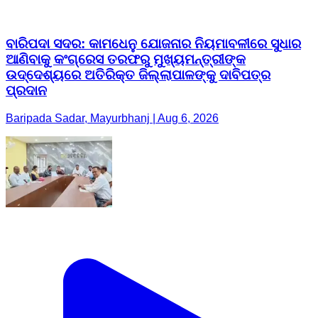
ବାରିପଦା ସଦର: କାମଧେନୁ ଯୋଜନାର ନିୟମାବଳୀରେ ସୁଧାର
ଆଣିବାକୁ କଂଗ୍ରେସ ତରଫରୁ ମୁଖ୍ୟମନ୍ତ୍ରୀଙ୍କ
ଉଦ୍ଦେଶ୍ୟରେ ଅତିରିକ୍ତ ଜିଲ୍ଲାପାଳଙ୍କୁ ଦାବିପତ୍ର
ପ୍ରଦାନ
Baripada Sadar, Mayurbhanj | Aug 6, 2026