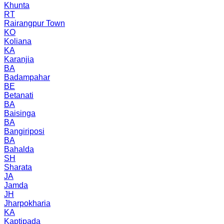
Khunta
RT
Rairangpur Town
KO
Koliana
KA
Karanjia
BA
Badampahar
BE
Betanati
BA
Baisinga
BA
Bangiriposi
BA
Bahalda
SH
Sharata
JA
Jamda
JH
Jharpokharia
KA
Kaptipada