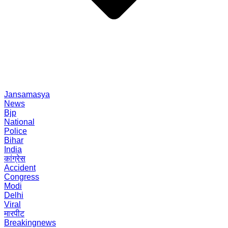
Jansamasya
News
Bjp
National
Police
Bihar
India
कांग्रेस
Accident
Congress
Modi
Delhi
Viral
मारपीट
Breakingnews