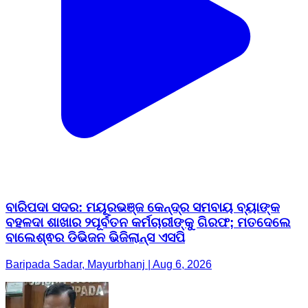
ବାରିପଦା ସଦର: ମୟୂରଭଞ୍ଜ କେନ୍ଦ୍ର ସମବାୟ ବ୍ୟାଙ୍କ
ବହଳଦା ଶାଖାର ୨ପୂର୍ବତନ କର୍ମଚାରୀଙ୍କୁ ଗିରଫ; ମତଦେଲେ
ବାଲେଶ୍ଵର ଡିଭିଜନ ଭିଜିଲାନ୍ସ ଏସପି
Baripada Sadar, Mayurbhanj | Aug 6, 2026