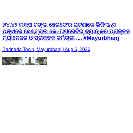
୬୪.୪୨ ଲକ୍ଷ ଟଙ୍କା ହେରଫେର ଘଟଣାରେ ଭିଜିଲାନ୍ସ
ପଞ୍ଝାରେ ସେଣ୍ଟ୍ରାଲ କୋ-ଅପରେଟିଭ୍ ବ୍ୟାଙ୍କର ପ୍ରାକ୍ତନ
ମ୍ୟାନେଜର ଓ ପ୍ରାକ୍ତନ କର୍ମଚାରୀ .... #Mayurbhanj
Baripada Town, Mayurbhanj | Aug 6, 2026