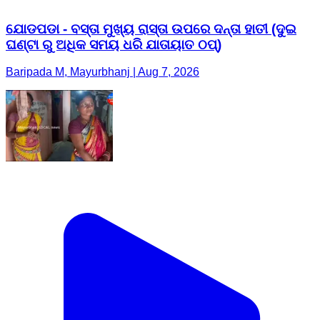
ଯୋଡପଡା - ବସ୍ତା ମୁଖ୍ୟ ରାସ୍ତା ଉପରେ ଦନ୍ତା ହାତୀ (ଦୁଇ
ଘଣ୍ଟା ରୁ ଅଧିକ ସମୟ ଧରି ଯାତାୟାତ ଠପ୍)
Baripada M, Mayurbhanj | Aug 7, 2026