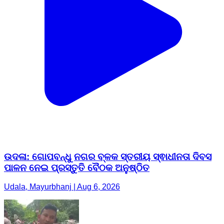
ଉଦଳା: ଗୋପବନ୍ଧୁ ନଗର ବ୍ଳକ ସ୍ତରୀୟ ସ୍ଵାଧୀନତା ଦିବସ
ପାଳନ ନେଇ ପ୍ରସ୍ତୁତି ବୈଠକ ଅନୁଷ୍ଠିତ
Udala, Mayurbhanj | Aug 6, 2026