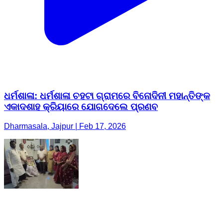
ଧର୍ମଶାଳା: ଧର୍ମଶାଳା ଚହଟା ଗ୍ରାମରେ ବିନୋଦିନୀ ମହାନ୍ତିଙ୍କ
ଏକାଦଶାହ କ୍ରିୟାରେ ଯୋଗଦେଲେ ପ୍ରଣବ
Dharmasala, Jajpur | Feb 17, 2026