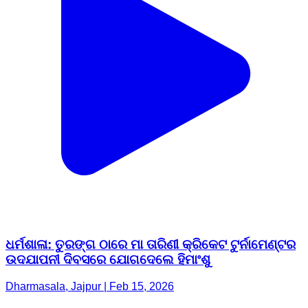
ଧର୍ମଶାଳା: ତୁରଙ୍ଗ ଠାରେ ମା ତାରିଣୀ କ୍ରିକେଟ ଟୁର୍ନାମେଣ୍ଟର
ଉଦଯାପନୀ ଦିବସରେ ଯୋଗଦେଲେ ହିମାଂଶୁ
Dharmasala, Jajpur | Feb 15, 2026