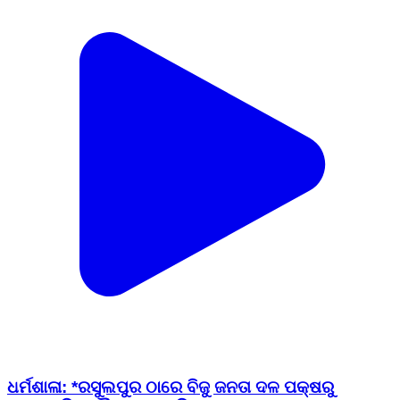
ଧର୍ମଶାଳା: *ରସୁଲପୁର ଠାରେ ବିଜୁ ଜନତା ଦଳ ପକ୍ଷରୁ