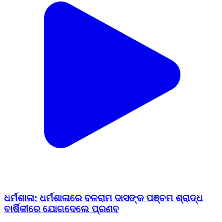
ଧର୍ମଶାଳା: ଧର୍ମଶାଳାରେ ବଳରାମ ଦାସଙ୍କ ପଞ୍ଚମ ଶ୍ରାଦ୍ଧ
ବାର୍ଷିକୀରେ ଯୋଗଦେଲେ ପ୍ରଣବ