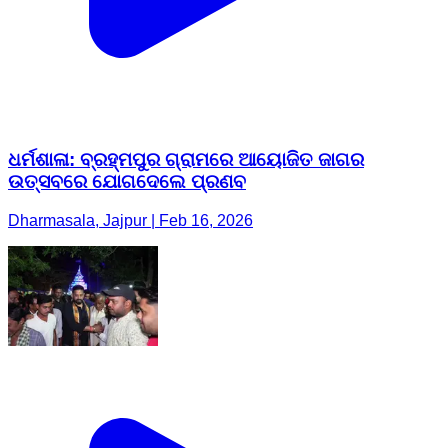
ଧର୍ମଶାଳା: ବ୍ରହ୍ମପୁର ଗ୍ରାମରେ ଆୟୋଜିତ ଜାଗର
ଉତ୍ସବରେ ଯୋଗଦେଲେ ପ୍ରଣବ
Dharmasala, Jajpur | Feb 16, 2026