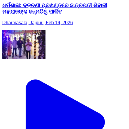
ଧର୍ମଶାଳା: ବଡ଼ଚଣା ପ୍ରଖଣ୍ଡରେ ଛାତ୍ରପତୀ ଶିବାଜୀ
ମହାରାଜଙ୍କ ଜନ୍ମତିଥି ପାଳିତ
Dharmasala, Jajpur | Feb 19, 2026