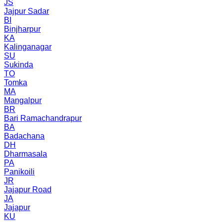
JS
Jajpur Sadar
BI
Binjharpur
KA
Kalinganagar
SU
Sukinda
TO
Tomka
MA
Mangalpur
BR
Bari Ramachandrapur
BA
Badachana
DH
Dharmasala
PA
Panikoili
JR
Jajapur Road
JA
Jajapur
KU