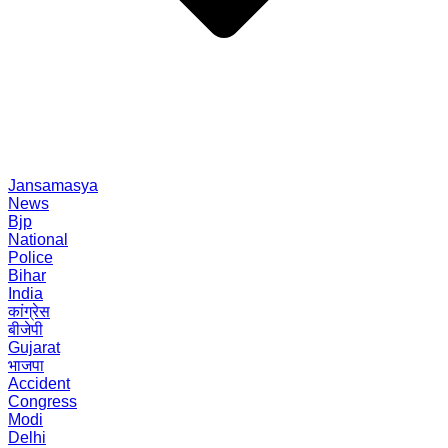
Jansamasya
News
Bjp
National
Police
Bihar
India
कांग्रेस
बीजेपी
Gujarat
भाजपा
Accident
Congress
Modi
Delhi