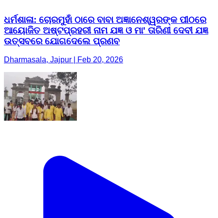
ଧର୍ମଶାଳା: ଚୋରମୁହାଁ ଠାରେ ବାବା ଅଜ୍ଞାନେଶ୍ୱରଙ୍କ ପୀଠରେ
ଆୟୋଜିତ ଅଷ୍ଟପ୍ରହରୀ ନାମ ଯଜ୍ଞ ଓ ମା' ତାରିଣୀ ଦେବୀ ଯଜ୍ଞ
ଉତ୍ସବରେ ଯୋଗଦେଲେ ପ୍ରଣବ
Dharmasala, Jajpur | Feb 20, 2026