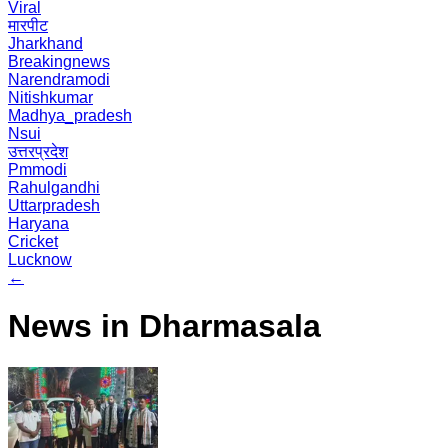
Viral
मारपीट
Jharkhand
Breakingnews
Narendramodi
Nitishkumar
Madhya_pradesh
Nsui
उत्तरप्रदेश
Pmmodi
Rahulgandhi
Uttarpradesh
Haryana
Cricket
Lucknow
←
News in Dharmasala