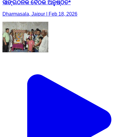
ସାଙ୍ଗଠନିକ ବୈଠକ ଅନୁଷ୍ଠିତ*
Dharmasala, Jajpur | Feb 18, 2026