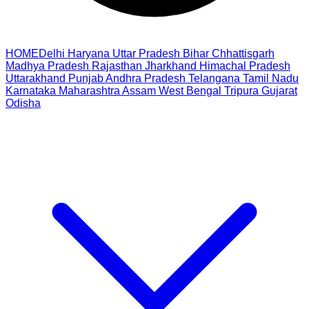
HOME
Delhi
Haryana
Uttar Pradesh
Bihar
Chhattisgarh
Madhya Pradesh
Rajasthan
Jharkhand
Himachal Pradesh
Uttarakhand
Punjab
Andhra Pradesh
Telangana
Tamil Nadu
Karnataka
Maharashtra
Assam
West Bengal
Tripura
Gujarat
Odisha