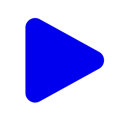
ଧର୍ମଶାଳା: ଏନ.ସି ହାଇସ୍କୁଲ ପ୍ଲାଣ୍ଟିନିୟମ ଜୁବୁଲି ଉତ୍ସବରେ
ଓଡ଼ିଶାର ମାନ୍ୟବର ମୁଖ୍ୟମନ୍ତ୍ରୀଙ୍କ ସହିତ ଯୋଗଦେଲେ
ବିଧାୟକ ହିମାଂଶୁ
Dharmasala, Jajpur | Feb 14, 2026