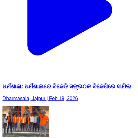
ଧର୍ମଶାଳା: ଧର୍ମଶାଳାରେ ବିଜେଡି ସଙ୍ଗଠକ ବିଜେପିରେ ସାମିଲ
Dharmasala, Jajpur | Feb 19, 2026