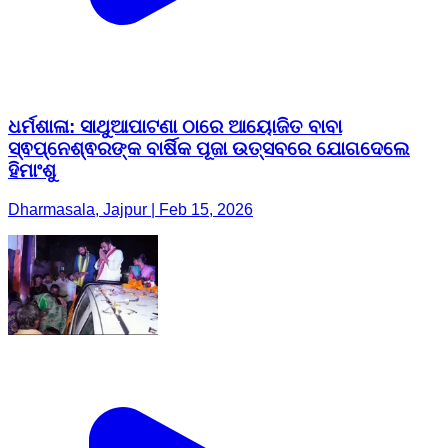
ଧର୍ମଶାଳା: ସାଥୁଆପାଟଣା ଠାରେ ଆୟୋଜିତ ବାବା
ସ୍ଵପ୍ନେଶ୍ଵରଙ୍କ ବାର୍ଷିକ ପୂଜା ଉତ୍ସବରେ ଯୋଗଦେଲେ
ହିମାଂଶୁ
Dharmasala, Jajpur | Feb 15, 2026