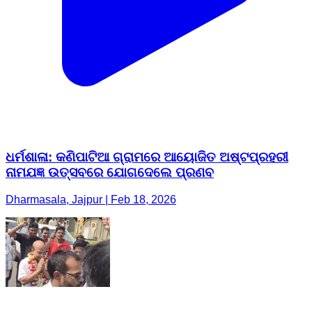
ଧର୍ମଶାଳା: କଣିପାଟିଆ ଗ୍ରାମରେ ଆୟୋଜିତ ଅଷ୍ଟପ୍ରହରୀ
ନାମଯଜ୍ଞ ଉତ୍ସବରେ ଯୋଗଦେଲେ ପ୍ରଣବ
Dharmasala, Jajpur | Feb 18, 2026