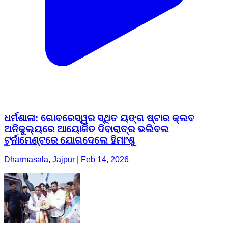
ଧର୍ମଶାଳା: ଗୋବରେସ୍ୱର ସ୍ଥିତ ୟଙ୍ଗ ଷ୍ଟାର କ୍ଲବ
ଅନିକୁଲ୍ୟରେ ଆୟୋଜିତ ଦିବାରାତ୍ର ଭଲିବଲ
ଟୁର୍ନାମେଣ୍ଟରେ ଯୋଗଦେଲେ ହିମାଂଶୁ
Dharmasala, Jajpur | Feb 14, 2026