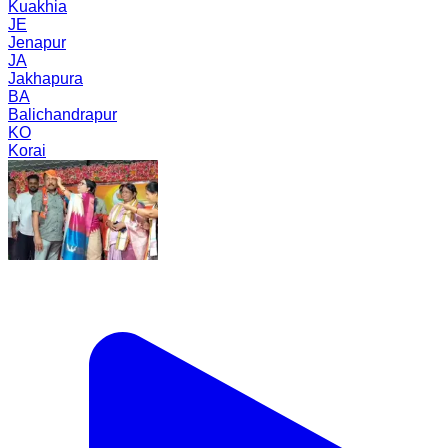
Kuakhia
JE
Jenapur
JA
Jakhapura
BA
Balichandrapur
KO
Korai