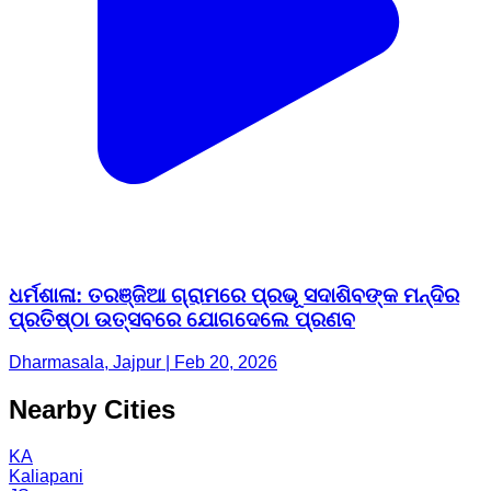
ଧର୍ମଶାଳା: ତରଞ୍ଜିଆ ଗ୍ରାମରେ ପ୍ରଭୂ ସଦାଶିବଙ୍କ ମନ୍ଦିର
ପ୍ରତିଷ୍ଠା ଉତ୍ସବରେ ଯୋଗଦେଲେ ପ୍ରଣବ
Dharmasala, Jajpur | Feb 20, 2026
Nearby Cities
KA
Kaliapani