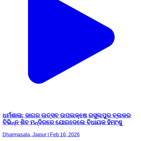
ଧର୍ମଶାଳା: ଜାଗର ଉତ୍ସବ ଉପଲକ୍ଷେ ରସୁଲପୁର ବ୍ଲକର
ବିଭିନ୍ନ ଶିବ ମନ୍ଦିରରେ ଯୋଗଦେଲେ ବିଧାୟକ ହିମାଂଶୁ
Dharmasala, Jajpur | Feb 16, 2026