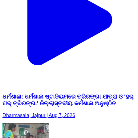
ଧର୍ମଶାଳା: ଧର୍ମଶାଳା ଷ୍ଟାଡିୟମରେ ତ୍ରିରଙ୍ଗା ଯାତ୍ରା ଓ 'ହର୍
ଘର୍ ତ୍ରିରଙ୍ଗା' ଜିଲ୍ଲାସ୍ତରୀୟ କର୍ମଶାଳା ଅନୁଷ୍ଠିତ
Dharmasala, Jajpur | Aug 7, 2026