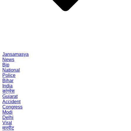
Jansamasya
News
Bjp
National
Police
Bihar
India
कांग्रेस
Gujarat
Accident
Congress
Modi
Delhi
Viral
मारपीट