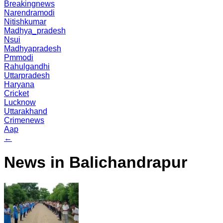
Breakingnews
Narendramodi
Nitishkumar
Madhya_pradesh
Nsui
Madhyapradesh
Pmmodi
Rahulgandhi
Uttarpradesh
Haryana
Cricket
Lucknow
Uttarakhand
Crimenews
Aap
←
News in Balichandrapur