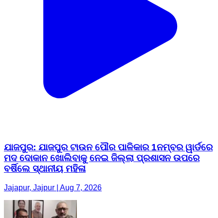
ଯାଜପୁର: ଯାଜପୁର ଟାଉନ ପୌର ପାଳିକାର 1ନମ୍ବର ୱାର୍ଡରେ
ମଦ ଦୋକାନ ଖୋଲିବାକୁ ନେଇ ଜିଲ୍ଲା ପ୍ରଶାସନ ଉପରେ
ବର୍ଷିଲେ ସ୍ଥାନୀୟ ମହିଳା
Jajapur, Jajpur | Aug 7, 2026