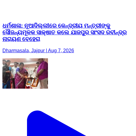
ଧର୍ମଶାଳା: ନୂଆଦିଲ୍ଲୀରେ କେନ୍ଦ୍ରୀୟ ମନ୍ତ୍ରୀଙ୍କୁ
ସୌଜନ୍ୟମୂଳକ ସାକ୍ଷାତ କଲେ ଯାଜପୁର ସାଂସଦ ରବୀନ୍ଦ୍ର
ନାରାୟଣ ବେହେରା
Dharmasala, Jajpur | Aug 7, 2026