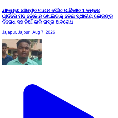
ଯାଜପୁର: ଯାଜପୁର ଟାଉନ ପୌର ପାଳିକାର 1 ନମ୍ବର
ୱାର୍ଡରେ ମଦ ଦୋକାନ ଖୋଲିବାକୁ ନେଇ ସ୍ଥାନୀୟ ଲୋକଙ୍କ
ବିରୋଧ ସହ ନିଆଁ ଜାଳି ରାସ୍ତା ଅବରୋଧ
Jajapur, Jajpur | Aug 7, 2026