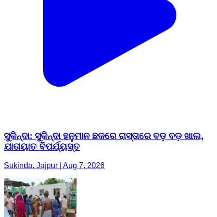
ସୁକିନ୍ଦା: ସୁକିନ୍ଦା ହନୁମାନ ଛକରେ ରାସ୍ତାରେ ବଡ଼ ବଡ଼ ଖାଲ,
ଯାତାୟାତ ବିପର୍ଯ୍ୟସ୍ତ
Sukinda, Jajpur | Aug 7, 2026