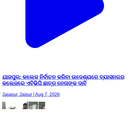
ଯାଜପୁର: କଲେଜ ନିର୍ବାଚନ କରିବା ଉଦେଶ୍ୟରେ ବ୍ୟାସନଗର
କଲେଜରେ ଏବିଭିପି ଛାତ୍ର ନେତାଙ୍କ ଦାବି
Jajapur, Jajpur | Aug 7, 2026