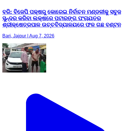
ବରି: ବିଜେପି ପକ୍ଷରୁ କୋରେଇ ନିର୍ବାଚନ ମଣ୍ଡଳୀକୁ ସବୁଜ
ସୁନ୍ଦର କରିବା ଲକ୍ଷରେ ପଟାରଙ୍ଗ ପଂଚାୟତର
ଶ୍ରୀକ୍ଷେତ୍ରପାଳ ଉଚ୍ଚବିଦ୍ୟାଳୟରେ ଫଳ ଗଛ ବଣ୍ଟନ
Bari, Jajpur | Aug 7, 2026