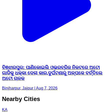
ବିଞ୍ଝାରପୁର: ପାଣିକୋଇଲି ଓଭରବ୍ରିଜ ନିକଟରେ ଅଟୋ
ଗାଡିକୁ ଧକ୍କା ଦେଲା କାର,ଦୁର୍ଘଟଣାରୁ ଅଳ୍ପକେ ବର୍ତ୍ତିଲେ
ଅଟୋ ଚାଳକ
Binjharpur, Jajpur | Aug 7, 2026
Nearby Cities
KA