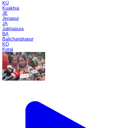
KU
Kuakhia
JE
Jenapur
JA
Jakhapura
BA
Balichandrapur
KO
Korai