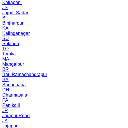
Kaliapani
JS
Jajpur Sadar
BI
Binjharpur
KA
Kalinganagar
SU
Sukinda
TO
Tomka
MA
Mangalpur
BR
Bari Ramachandrapur
BA
Badachana
DH
Dharmasala
PA
Panikoili
JR
Jajapur Road
JA
Jajapur