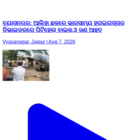
ବ୍ୟାସନଗର: ଆଲିହା ଛକରେ ଭାରସାମ୍ୟ ହରାଇରାସ୍ତାର
ଡିଭାଇଡରରେ ପିଟିହେଲା ବାଇକ,3 ଜଣ ଆହତ
Vyasanagar, Jajpur | Aug 7, 2026