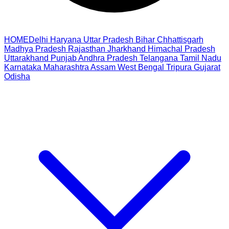
HOME
Delhi
Haryana
Uttar Pradesh
Bihar
Chhattisgarh
Madhya Pradesh
Rajasthan
Jharkhand
Himachal Pradesh
Uttarakhand
Punjab
Andhra Pradesh
Telangana
Tamil Nadu
Karnataka
Maharashtra
Assam
West Bengal
Tripura
Gujarat
Odisha