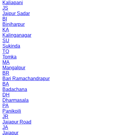
Kaliapani
JS
Jajpur Sadar
BI
Binjharpur
KA
Kalinganagar
SU
Sukinda
TO
Tomka
MA
Mangalpur
BR
Bari Ramachandrapur
BA
Badachana
DH
Dharmasala
PA
Panikoili
JR
Jajapur Road
JA
Jajapur