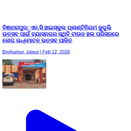
ବିଞ୍ଝାରପୁର: ଏନ.ସି ହାଇସ୍କୁଲ ପ୍ଲାଣ୍ଟିନିୟମ ଜୁଗୁଲି
ଉତ୍ସବ ପାଇଁ ବ୍ୟାସନଗର ସ୍ଥିତି ଟାଉନ ହଲ ପରିସରରେ
ଲୋଗ ଉନ୍ମୋଚନ ଉତ୍ସବ ପାଳିତ
Binjharpur, Jajpur | Feb 12, 2026