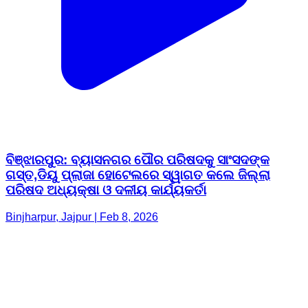
ବିଞ୍ଝାରପୁର: ବ୍ୟାସନଗର ପୌର ପରିଷଦକୁ ସାଂସଦଙ୍କ
ଗସ୍ତ,ଡିୟୁ ପ୍ଲାଜା ହୋଟେଲରେ ସ୍ୱାଗତ କଲେ ଜିଲ୍ଲା
ପରିଷଦ ଅଧ୍ୟକ୍ଷା ଓ ଦଳୀୟ କାର୍ଯ୍ୟକର୍ତା
Binjharpur, Jajpur | Feb 8, 2026