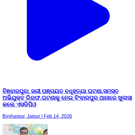
ବିଞ୍ଝାରପୁର: ଜରୀ ପଞ୍ଚାୟତ ବଧୂହତ୍ୟା ଘଟଣା,ସମସ୍ତ
ଅଭିଯୁକ୍ତ ଗିରଫ,ଘଟଣାକୁ ନେଇ ବିଂଝାରପୁର ଥାନାରେ ଖୁଲାସା
କଲେ ଏସଡିପିଓ
Binjharpur, Jajpur | Feb 14, 2026