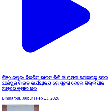
ବିଞ୍ଝାରପୁର: ବିକଶିତ ଭାରତ ଭିବି ଜୀ ରାମଜୀ ଯୋଜନାକୁ ନେଇ
ଯାଜପୁର ଟାଉନ କାର୍ଯ୍ୟାଳୟ ରେ ସୂଚନା ଦେଲେ ଜିଲ୍ଲାପାଳ
ଅମ୍ବର କୁମାର କର
Binjharpur, Jajpur | Feb 13, 2026