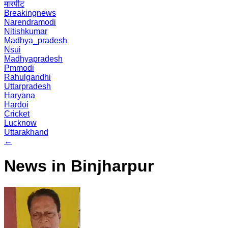
मारपीट
Breakingnews
Narendramodi
Nitishkumar
Madhya_pradesh
Nsui
Madhyapradesh
Pmmodi
Rahulgandhi
Uttarpradesh
Haryana
Hardoi
Cricket
Lucknow
Uttarakhand
←
News in Binjharpur