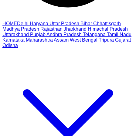
HOME
Delhi
Haryana
Uttar Pradesh
Bihar
Chhattisgarh
Madhya Pradesh
Rajasthan
Jharkhand
Himachal Pradesh
Uttarakhand
Punjab
Andhra Pradesh
Telangana
Tamil Nadu
Karnataka
Maharashtra
Assam
West Bengal
Tripura
Gujarat
Odisha