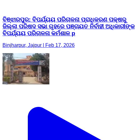
ବିଞ୍ଝାରପୁର: ବିପର୍ଯ୍ୟୟ ପରିଚାଳନା ପ୍ରାଧିକରଣ ପକ୍ଷରୁ
ଜିଲ୍ଲା ପରିଷଦ ସଭା ଗୃହରେ ପଞ୍ଚାୟତ ନିର୍ବାହୀ ଅଧିକାରୀଙ୍କ
ବିପର୍ଯ୍ୟୟ ପରିଚାଳନା କର୍ମଶାଳ p
Binjharpur, Jajpur | Feb 17, 2026