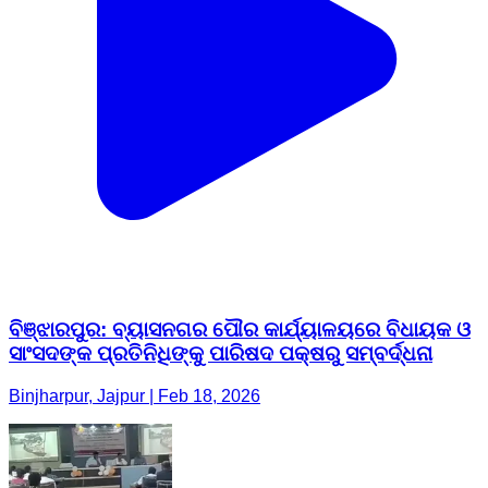
ବିଞ୍ଝାରପୁର: ବ୍ୟାସନଗର ପୌର କାର୍ଯ୍ୟାଳୟରେ ବିଧାୟକ ଓ
ସାଂସଦଙ୍କ ପ୍ରତିନିଧିଙ୍କୁ ପାରିଷଦ ପକ୍ଷରୁ ସମ୍ବର୍ଦ୍ଧନା
Binjharpur, Jajpur | Feb 18, 2026