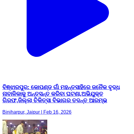
ବିଞ୍ଝାରପୁର: କୋପଣ୍ଡ ଗାଁ ମହନ୍ତସାହିରେ ଜନୈକ ବୃଦ୍ଧ
ନାବାଳିକାକୁ ଅନ୍ତସନ୍ତ କରିବା ଘଟଣା,ଅଭିଯୁକ୍ତ
ଗିରଫ,ଜିଲ୍ଲା ଚିକିତ୍ସା ବିଭାଗର ତଦନ୍ତ ଆରମ୍ଭ
Binjharpur, Jajpur | Feb 16, 2026