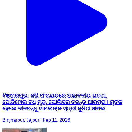
ବିଞ୍ଝାରପୁର: ଜରି ପଂଚାୟତରେ ଅଭାବନୀୟ ଘଟଣା,
ପୋଡିହୋଇ ବଧୂ ମୃତ, ପୋଲିସର ତଦନ୍ତ ଆରମ୍ଭ l ମୃତକ
ହେଲେ ଦୀନବନ୍ଧୁ ସାମଲଙ୍କ ସ୍ତ୍ରୀ କୁନିତା ସାମଲ
Binjharpur, Jajpur | Feb 11, 2026