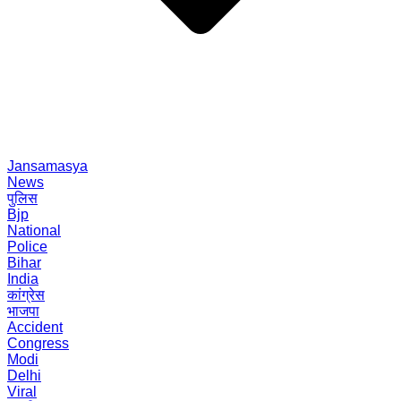
Jansamasya
News
पुलिस
Bjp
National
Police
Bihar
India
कांग्रेस
भाजपा
Accident
Congress
Modi
Delhi
Viral