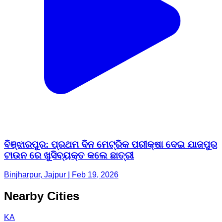
ବିଞ୍ଝାରପୁର: ପ୍ରଥମ ଦିନ ମେଟ୍ରିକ ପରୀକ୍ଷା ଦେଇ ଯାଜପୁର
ଟାଉନ ରେ ଖୁସିବ୍ୟକ୍ତ କଲେ ଛାତ୍ରୀ
Binjharpur, Jajpur | Feb 19, 2026
Nearby Cities
KA