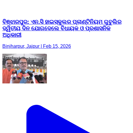
ବିଞ୍ଝାରପୁର: ଏନ.ସି ହାଇସ୍କୁଲର ପ୍ଲାଣ୍ଟିନିୟମ ଗୁବୁଲିର
ଦ୍ୱିତୀୟ ଦିନ ଯୋଗଦେଲେ ବିଧାୟକ ଓ ପ୍ରଶାସନିକ
ଅଧିକାରୀ
Binjharpur, Jajpur | Feb 15, 2026