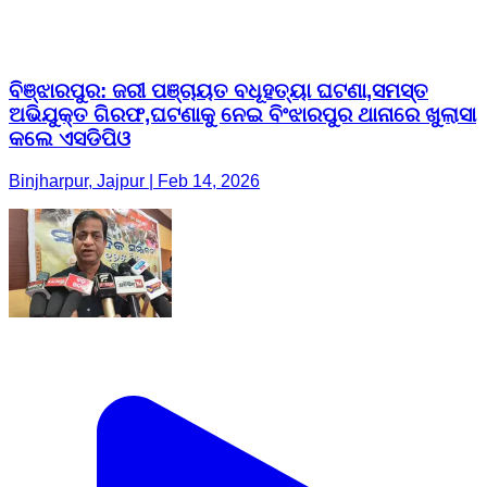
ବିଞ୍ଝାରପୁର: ଜରୀ ପଞ୍ଚାୟତ ବଧୂହତ୍ୟା ଘଟଣା,ସମସ୍ତ
ଅଭିଯୁକ୍ତ ଗିରଫ,ଘଟଣାକୁ ନେଇ ବିଂଝାରପୁର ଥାନାରେ ଖୁଲାସା
କଲେ ଏସଡିପିଓ
Binjharpur, Jajpur | Feb 14, 2026