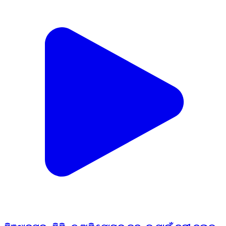
ବିଞ୍ଝାରପୁର: ବିଭିନ୍ନ ଅଭିଯୋଗର ତଦନ୍ତ ପାଇଁ ବରୀ ବ୍ଲକ
କାର୍ଯ୍ୟାଳୟରେ ନିର୍ଦ୍ଦେଶ ଦେଲେ ଜିଲ୍ଲାପାଳ ଅମ୍ବର କୁମାର
କର
Binjharpur, Jajpur | Feb 9, 2026