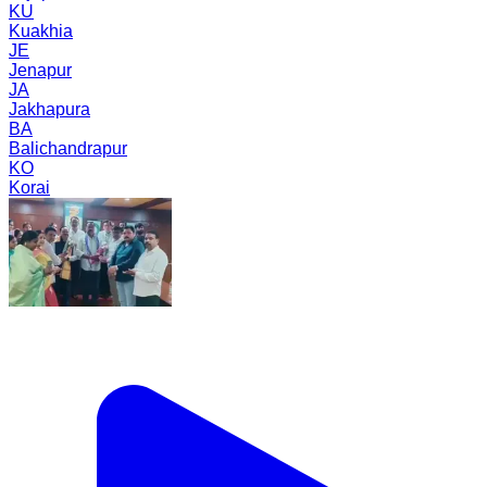
KU
Kuakhia
JE
Jenapur
JA
Jakhapura
BA
Balichandrapur
KO
Korai