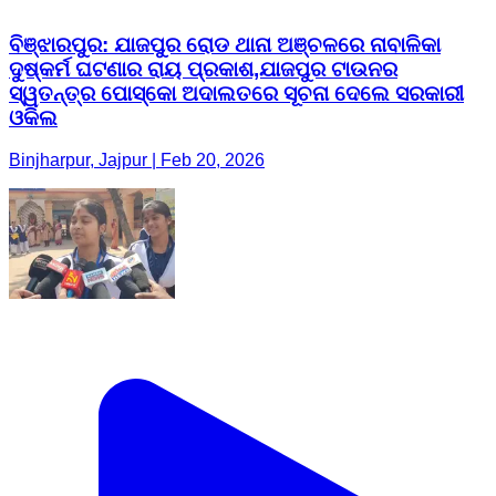
ବିଞ୍ଝାରପୁର: ଯାଜପୁର ରୋଡ ଥାନା ଅଞ୍ଚଳରେ ନାବାଳିକା
ଦୁଷ୍କର୍ମ ଘଟଣାର ରାୟ ପ୍ରକାଶ,ଯାଜପୁର ଟାଉନର
ସ୍ୱତନ୍ତ୍ର ପୋସ୍କୋ ଅଦାଲତରେ ସୂଚନା ଦେଲେ ସରକାରୀ
ଓକିଲ
Binjharpur, Jajpur | Feb 20, 2026