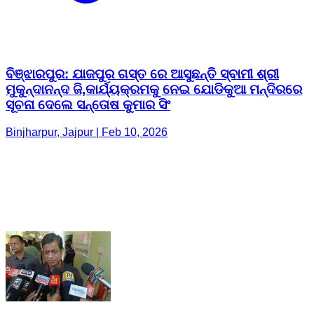
ବିଞ୍ଝାରପୁର: ଯାଜପୁର ଗସ୍ତ ରେ ଆସୁଛନ୍ତି ସ୍ବାମୀ ଶ୍ରୀ
ମୁକୁନ୍ଦାନନ୍ଦ ଜି,କାର୍ଯ୍ୟକ୍ରମକୁ ନେଇ ଯୋଡିକୁଆ ମନ୍ଦିରରେ
ସୂଚନା ଦେଲେ ସନ୍ତୋଷ କୁମାର ସିଂ
Binjharpur, Jajpur | Feb 10, 2026