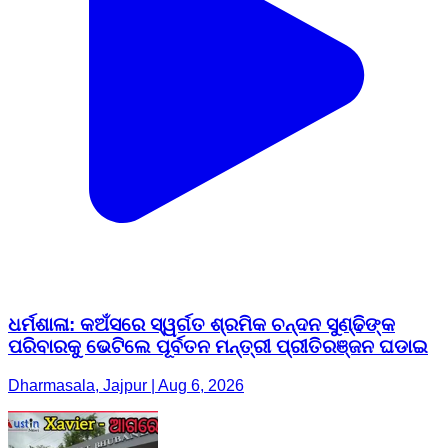
ଧର୍ମଶାଳା: କଅଁସରେ ସ୍ୱର୍ଗତ ଶ୍ରମିକ ଚନ୍ଦନ ସୁଣ୍ଢିଙ୍କ
ପରିବାରକୁ ଭେଟିଲେ ପୂର୍ବତନ ମନ୍ତ୍ରୀ ପ୍ରୀତିରଞ୍ଜନ ଘଡାଇ
Dharmasala, Jajpur | Aug 6, 2026