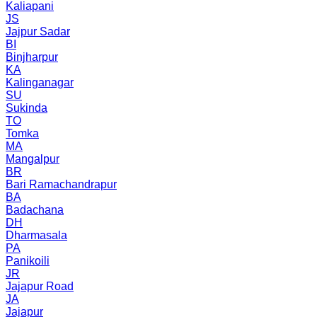
Kaliapani
JS
Jajpur Sadar
BI
Binjharpur
KA
Kalinganagar
SU
Sukinda
TO
Tomka
MA
Mangalpur
BR
Bari Ramachandrapur
BA
Badachana
DH
Dharmasala
PA
Panikoili
JR
Jajapur Road
JA
Jajapur