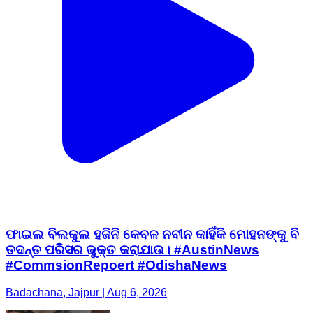
ଫାଇଲ ବିଲକୁଲ ହଜିନି କେବଳ ନବୀନ କାହିଁକି ମୋହନଙ୍କୁ ବି
ତଦନ୍ତ ପରିସର ଭୁକ୍ତ କରାଯାଉ। #AustinNews
#CommsionRepoert #OdishaNews
Badachana, Jajpur | Aug 6, 2026