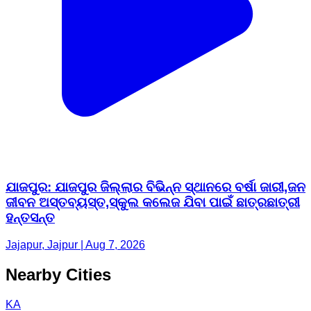
ଯାଜପୁର: ଯାଜପୁର ଜିଲ୍ଲାର ବିଭିନ୍ନ ସ୍ଥାନରେ ବର୍ଷା ଜାରୀ,ଜନ
ଜୀବନ ଅସ୍ତବ୍ୟସ୍ତ,ସ୍କୁଲ କଲେଜ ଯିବା ପାଇଁ ଛାତ୍ରଛାତ୍ରୀ
ହନ୍ତସନ୍ତ
Jajapur, Jajpur | Aug 7, 2026
Nearby Cities
KA