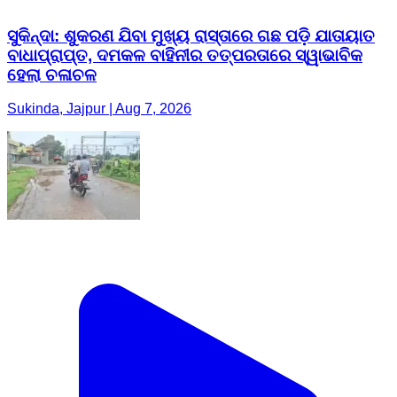
ସୁକିନ୍ଦା: ଶୁକରଣ ଯିବା ମୁଖ୍ୟ ରାସ୍ତାରେ ଗଛ ପଡ଼ି ଯାତାୟାତ
ବାଧାପ୍ରାପ୍ତ, ଦମକଳ ବାହିନୀର ତତ୍ପରତାରେ ସ୍ୱାଭାବିକ
ହେଲା ଚଳାଚଳ
Sukinda, Jajpur | Aug 7, 2026