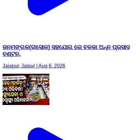
ଜନମଙ୍ଗଳ(ରାସୋଳ) ସହଯୋଗ ରେ ବଳକା ଅନ୍ନ ପ୍ରସାଦ
ବଣ୍ଟନ,
Jajapur, Jajpur | Aug 6, 2026