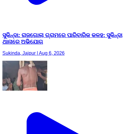
ସୁକିନ୍ଦା: ରାଜଗୋଲା ଗ୍ରାମରେ ପାରିବାରିକ କଳହ: ସୁକିନ୍ଦା
ଥାନାରେ ଅଭିଯୋଗ
Sukinda, Jajpur | Aug 6, 2026