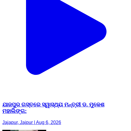
ଯାଜପୁର ଗସ୍ତରେ ସ୍ୱାସ୍ଥ୍ୟ ମନ୍ତ୍ରୀ ଡ. ମୁକେଶ
ମହାଲିଙ୍ଗ:
Jajapur, Jajpur | Aug 6, 2026