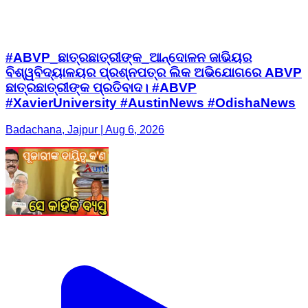
#ABVP_ଛାତ୍ରଛାତ୍ରୀଙ୍କ_ଆନ୍ଦୋଳନ ଜାଭିୟର
ବିଶ୍ୱବିଦ୍ୟାଳୟର ପ୍ରଶ୍ନପତ୍ର ଲିକ ଅଭିଯୋଗରେ ABVP
ଛାତ୍ରଛାତ୍ରୀଙ୍କ ପ୍ରତିବାଦ। #ABVP
#XavierUniversity #AustinNews #OdishaNews
Badachana, Jajpur | Aug 6, 2026