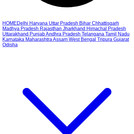
HOME
Delhi
Haryana
Uttar Pradesh
Bihar
Chhattisgarh
Madhya Pradesh
Rajasthan
Jharkhand
Himachal Pradesh
Uttarakhand
Punjab
Andhra Pradesh
Telangana
Tamil Nadu
Karnataka
Maharashtra
Assam
West Bengal
Tripura
Gujarat
Odisha