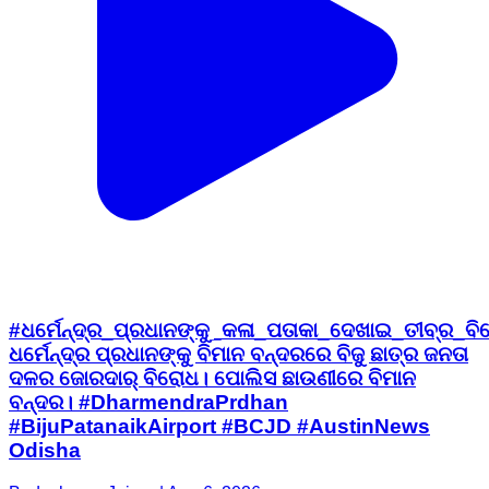
#ଧର୍ମେନ୍ଦ୍ର_ପ୍ରଧାନଙ୍କୁ_କଳା_ପତାକା_ଦେଖାଇ_ତୀବ୍ର_ବ
ଧର୍ମେନ୍ଦ୍ର ପ୍ରଧାନଙ୍କୁ ବିମାନ ବନ୍ଦରରେ ବିଜୁ ଛାତ୍ର ଜନତା
ଦଳର ଜୋରଦାର୍ ବିରୋଧ। ପୋଲିସ ଛାଉଣୀରେ ବିମାନ
ବନ୍ଦର। #DharmendraPrdhan
#BijuPatanaikAirport #BCJD #AustinNews
Odisha