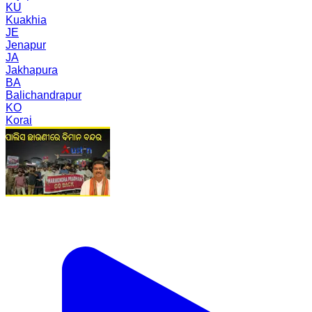
KU
Kuakhia
JE
Jenapur
JA
Jakhapura
BA
Balichandrapur
KO
Korai