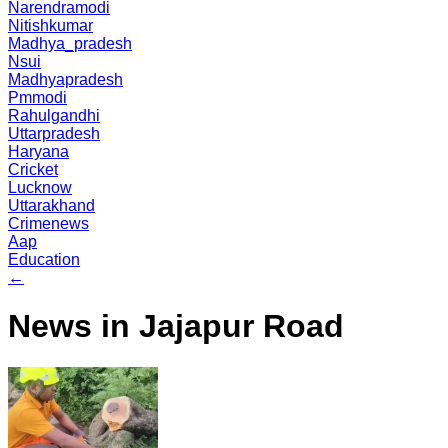
Narendramodi
Nitishkumar
Madhya_pradesh
Nsui
Madhyapradesh
Pmmodi
Rahulgandhi
Uttarpradesh
Haryana
Cricket
Lucknow
Uttarakhand
Crimenews
Aap
Education
←
News in Jajapur Road