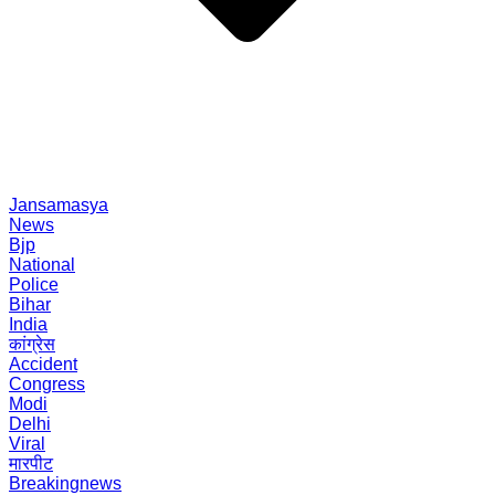
Jansamasya
News
Bjp
National
Police
Bihar
India
कांग्रेस
Accident
Congress
Modi
Delhi
Viral
मारपीट
Breakingnews