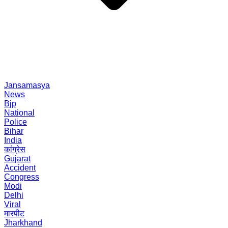
Jansamasya
News
Bjp
National
Police
Bihar
India
कांग्रेस
Gujarat
Accident
Congress
Modi
Delhi
Viral
मारपीट
Jharkhand