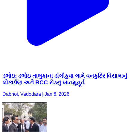
ડભોઇ: ડભોઇ તાલુકાના ડાંગીકુવા ગામે વનકુટિર વિસામાનું
લોકાર્પણ અને RCC રોડનું ખાતમુહૂર્ત
Dabhoi, Vadodara | Jan 6, 2026