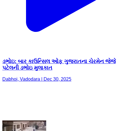
ડભોઇ: બાર કાઉન્સિલ ઓફ ગુજરાતના ચેરમેન જેજે
પટેલની ડભોઇ મુલાકાત
Dabhoi, Vadodara | Dec 30, 2025