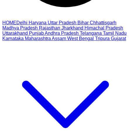
HOME
Delhi
Haryana
Uttar Pradesh
Bihar
Chhattisgarh
Madhya Pradesh
Rajasthan
Jharkhand
Himachal Pradesh
Uttarakhand
Punjab
Andhra Pradesh
Telangana
Tamil Nadu
Karnataka
Maharashtra
Assam
West Bengal
Tripura
Gujarat