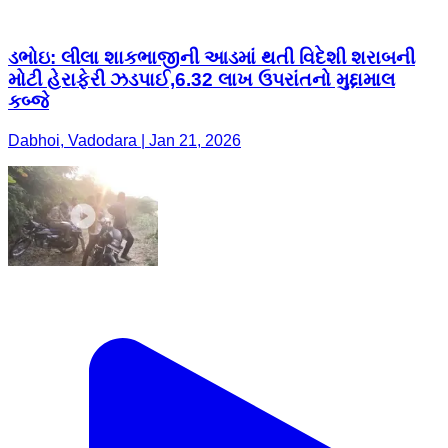
ડભોઇ: લીલા શાકભાજીની આડમાં થતી વિદેશી શરાબની
મોટી હેરાફેરી ઝડપાઈ,6.32 લાખ ઉપરાંતનો મુદ્દામાલ
કબ્જે
Dabhoi, Vadodara | Jan 21, 2026