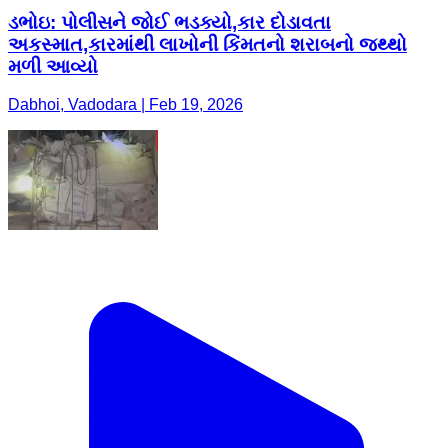
ડભોઇ: પોલીસને જોઈ ભડક્યો,કાર દોડાવતા
અકસ્માત,કારમાંથી લાખોની કિંમતનો શરાબનો જથ્થો
મળી આવ્યો
Dabhoi, Vadodara | Feb 19, 2026