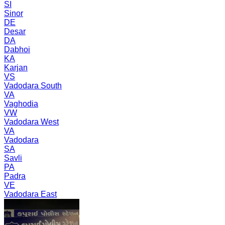
SI
Sinor
DE
Desar
DA
Dabhoi
KA
Karjan
VS
Vadodara South
VA
Vaghodia
VW
Vadodara West
VA
Vadodara
SA
Savli
PA
Padra
VE
Vadodara East