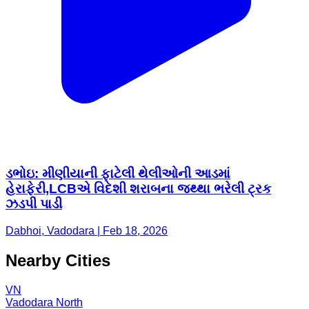
ડભોઇ: મીણીયાની ફાટેલી થેલીઓની આડમાં
હેરાફેરી,LCBએ વિદેશી શરાબના જથ્થા ભરેલી ટ્રક
ઝડપી પાડી
Dabhoi, Vadodara | Feb 18, 2026
Nearby Cities
VN
Vadodara North