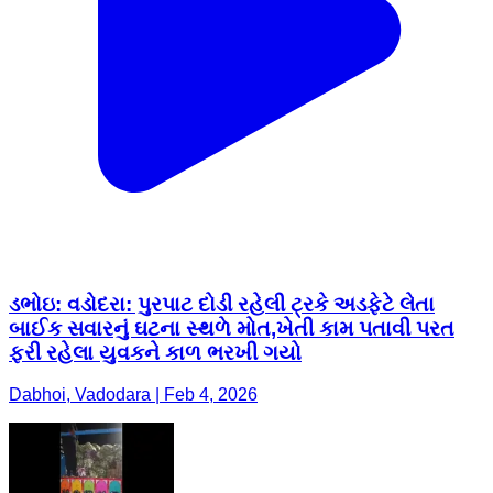
ડભોઇ: વડોદરા: પુરપાટ દોડી રહેલી ટ્રકે અડફેટે લેતા
બાઈક સવારનું ઘટના સ્થળે મોત,ખેતી કામ પતાવી પરત
ફરી રહેલા યુવકને કાળ ભરખી ગયો
Dabhoi, Vadodara | Feb 4, 2026