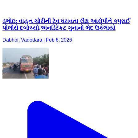
ડભોઇ: વાહન ચોરીની ટેવ ધરાવતા રીઢા આરોપીને કપુરાઈ
પોલીસે દબોચ્યો,અનડિટેકટ ગુનાનો ભેદ ઉકેલાયો
Dabhoi, Vadodara | Feb 6, 2026