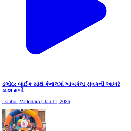
ડભોઇ: બાઈક સાથે કેનાલમાં ખાબકેલા યુવકની આખરે
લાશ મળી
Dabhoi, Vadodara | Jan 11, 2026