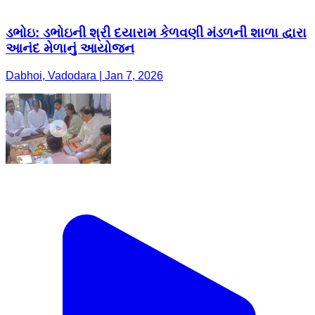
ડભોઇ: ડભોઇની શ્રી દયારામ કેળવણી મંડળની શાળા દ્વારા
આનંદ મેળાનું આયોજન
Dabhoi, Vadodara | Jan 7, 2026