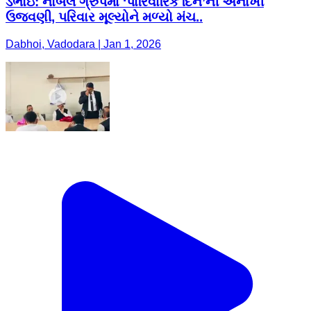
ડભોઇ: નોબલ ગ્રુપમાં ‘પારિવારિક દિન’ની અનોખી
ઉજવણી, પરિવાર મૂલ્યોને મળ્યો મંચ..
Dabhoi, Vadodara | Jan 1, 2026