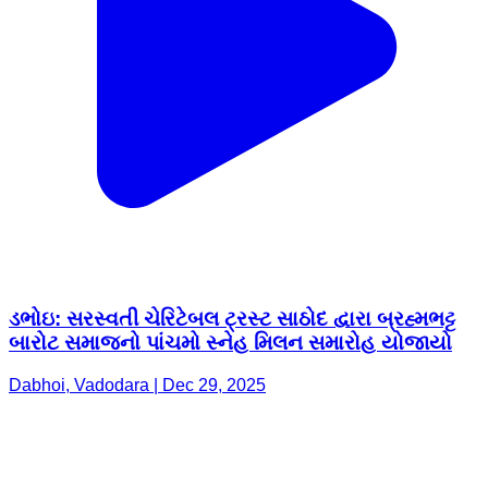
ડભોઇ: સરસ્વતી ચેરિટેબલ ટ્રસ્ટ સાઠોદ દ્વારા બ્રહ્મભટ્ટ
બારોટ સમાજનો પાંચમો સ્નેહ મિલન સમારોહ યોજાયો
Dabhoi, Vadodara | Dec 29, 2025