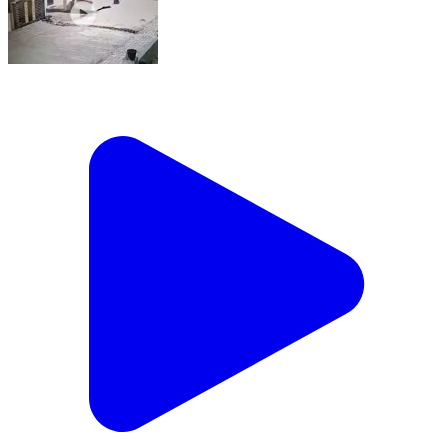
ડભોઇ: ડભોઇમાં ચોરી કરતી ટોળકી સક્રિય, CCTV ફૂટેજ
વાઇરલ