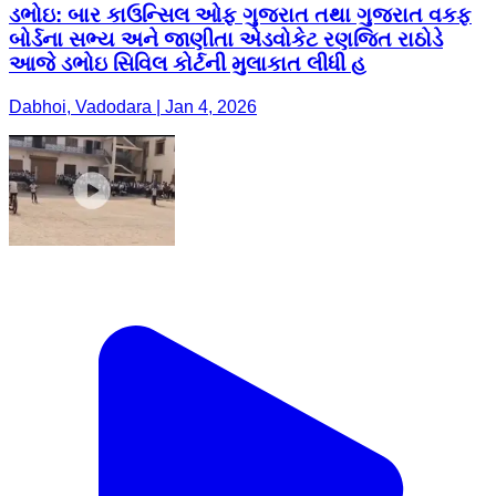
ડભોઇ: બાર કાઉન્સિલ ઓફ ગુજરાત તથા ગુજરાત વકફ
બોર્ડના સભ્ય અને જાણીતા એડવોકેટ રણજિત રાઠોડે
આજે ડભોઇ સિવિલ કોર્ટની મુલાકાત લીધી હ
Dabhoi, Vadodara | Jan 4, 2026