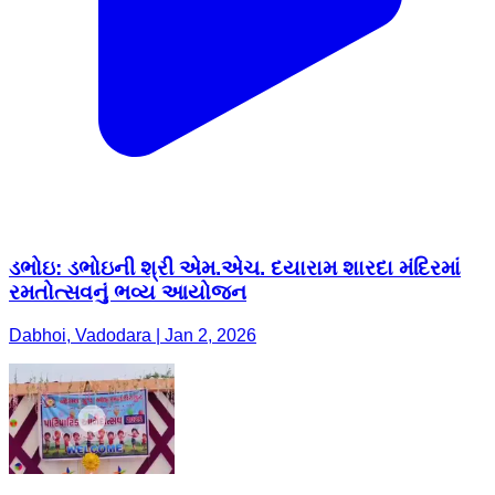
ડભોઇ: ડભોઇની શ્રી એમ.એચ. દયારામ શારદા મંદિરમાં
રમતોત્સવનું ભવ્ય આયોજન
Dabhoi, Vadodara | Jan 2, 2026