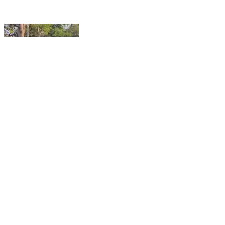
ડભોઇ: સરદાર બાગના કામમાં ભ્રષ્ટાચાર? સાધનો તૂટતાં
કોંગ્રેસના આક્ષેપ
Dabhoi, Vadodara | Dec 28, 2025