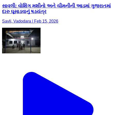
સાવલી: વોશિંગ મશીનો અને ચીમનીની આડમાં ગુજરાતમાં
દારુ ઘૂસાડવાનું ષડયંત્ર
Savli, Vadodara | Feb 15, 2026