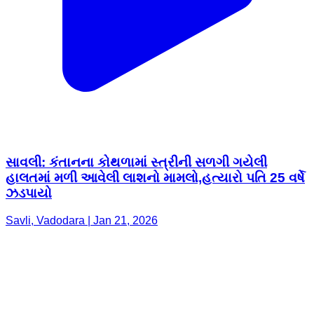
સાવલી: કંતાનના કોથળામાં સ્ત્રીની સળગી ગયેલી
હાલતમાં મળી આવેલી લાશનો મામલો,હત્યારો પતિ 25 વર્ષે
ઝડપાયો
Savli, Vadodara | Jan 21, 2026