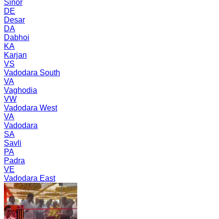
Sinor
DE
Desar
DA
Dabhoi
KA
Karjan
VS
Vadodara South
VA
Vaghodia
VW
Vadodara West
VA
Vadodara
SA
Savli
PA
Padra
VE
Vadodara East