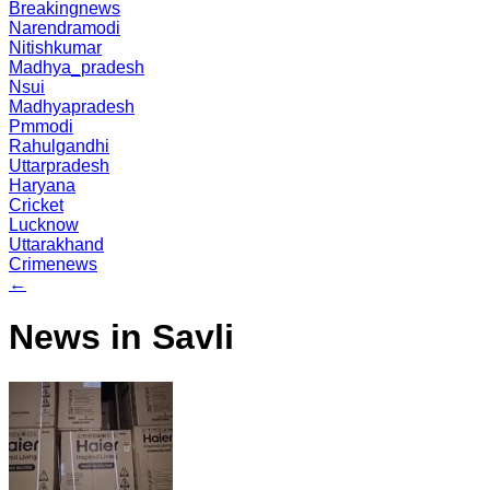
Breakingnews
Narendramodi
Nitishkumar
Madhya_pradesh
Nsui
Madhyapradesh
Pmmodi
Rahulgandhi
Uttarpradesh
Haryana
Cricket
Lucknow
Uttarakhand
Crimenews
←
News in Savli