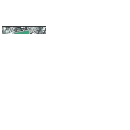
સાવલી: મ્યાનમારમાં ફસાયેલા તમામ ભારતીય નાગરિકોને