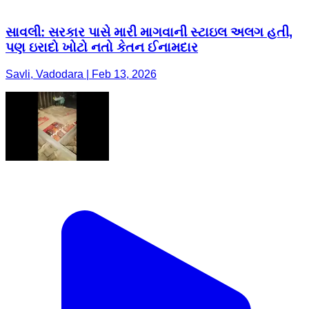
સાવલી: સરકાર પાસે મારી માગવાની સ્ટાઇલ અલગ હતી,
પણ ઇરાદો ખોટો નતો કેતન ઈનામદાર
Savli, Vadodara | Feb 13, 2026