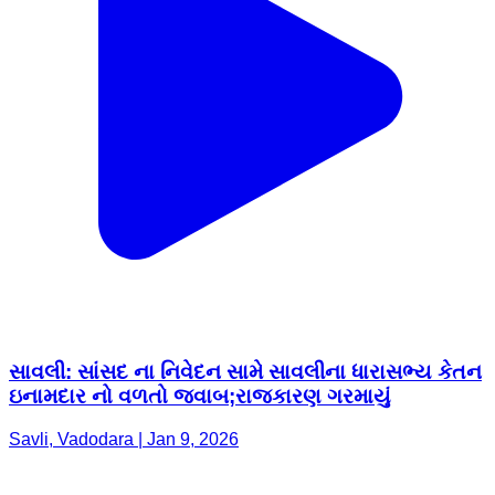
સાવલી: સાંસદ ના નિવેદન સામે સાવલીના ધારાસભ્ય કેતન
ઇનામદાર નો વળતો જવાબ;રાજકારણ ગરમાયું
Savli, Vadodara | Jan 9, 2026