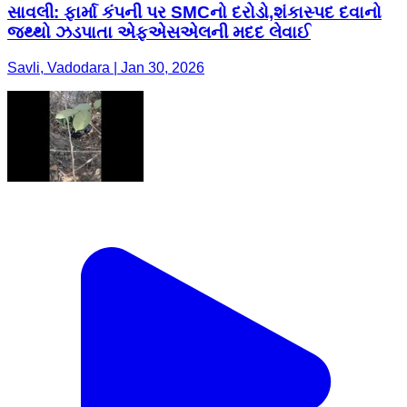
સાવલી: ફાર્મા કંપની પર SMCનો દરોડો,શંકાસ્પદ દવાનો
જથ્થો ઝડપાતા એફએસએલની મદદ લેવાઈ
Savli, Vadodara | Jan 30, 2026