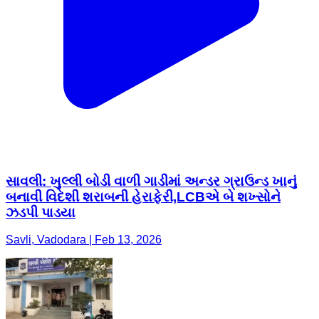
સાવલી: ખુલ્લી બોડી વાળી ગાડીમાં અન્ડર ગ્રાઉન્ડ ખાનું
બનાવી વિદેશી શરાબની હેરાફેરી,LCBએ બે શખ્સોને
ઝડપી પાડયા
Savli, Vadodara | Feb 13, 2026