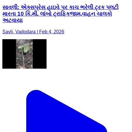
સાવલી: એક્સપ્રેસ હાઇવે પર કાચ ભરેલી ટ્રક પલટી
મારતા 10 કિ.મી. લાંબો ટ્રાફિકજામ,વાહન ચાલકો
અટવાયા
Savli, Vadodara | Feb 4, 2026