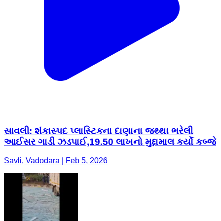
સાવલી: શંકાસ્પદ પ્લાસ્ટિકના દાણાના જથ્થા ભરેલી
આઈસર ગાડી ઝડપાઈ,19.50 લાખનો મુદ્દામાલ કર્યો કબ્જે
Savli, Vadodara | Feb 5, 2026