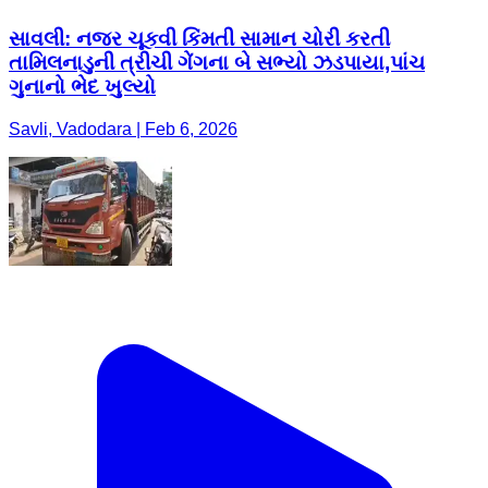
સાવલી: નજર ચૂકવી કિંમતી સામાન ચોરી કરતી
તામિલનાડુની ત્રીચી ગેંગના બે સભ્યો ઝડપાયા,પાંચ
ગુનાનો ભેદ ખુલ્યો
Savli, Vadodara | Feb 6, 2026