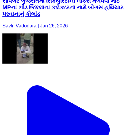
સાવલી: ગુજરાતમાં સિક્યુરિટીની નોકરી મેળવવા માટે
MPના ભીંડ જિલ્લાના કલેક્ટરના નામે બોગસ હથિયાર
પરવાનાનું કૌભાંડ
Savli, Vadodara | Jan 26, 2026