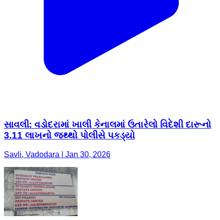
સાવલી: વડોદરામાં ખાલી કેનાલમાં ઉતારેલો વિદેશી દારૂનો
3.11 લાખનો જથ્થો પોલીસે પકડ્યો
Savli, Vadodara | Jan 30, 2026