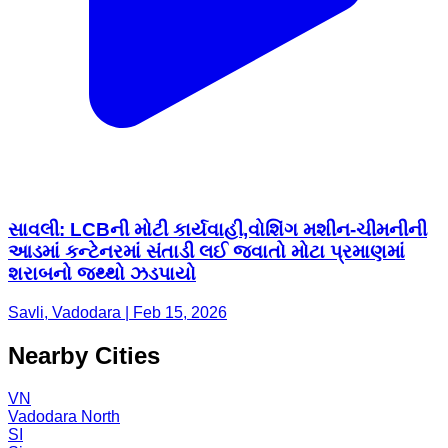
સાવલી: LCBની મોટી કાર્યવાહી,વોશિંગ મશીન-ચીમનીની
આડમાં કન્ટેનરમાં સંતાડી લઈ જવાતો મોટા પ્રમાણમાં
શરાબનો જથ્થો ઝડપાયો
Savli, Vadodara | Feb 15, 2026
Nearby Cities
VN
Vadodara North
SI