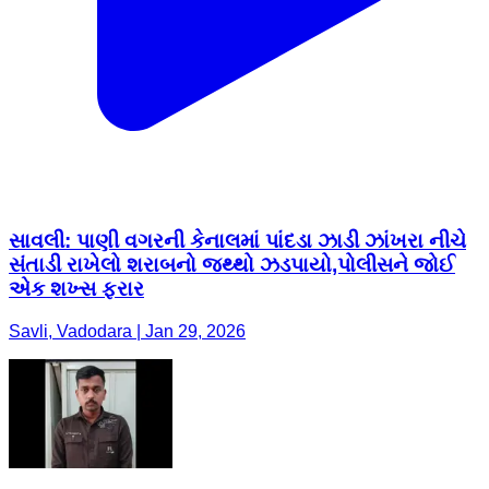
સાવલી: પાણી વગરની કેનાલમાં પાંદડા ઝાડી ઝાંખરા નીચે
સંતાડી રાખેલો શરાબનો જથ્થો ઝડપાયો,પોલીસને જોઈ
એક શખ્સ ફરાર
Savli, Vadodara | Jan 29, 2026