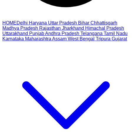
HOME
Delhi
Haryana
Uttar Pradesh
Bihar
Chhattisgarh
Madhya Pradesh
Rajasthan
Jharkhand
Himachal Pradesh
Uttarakhand
Punjab
Andhra Pradesh
Telangana
Tamil Nadu
Karnataka
Maharashtra
Assam
West Bengal
Tripura
Gujarat