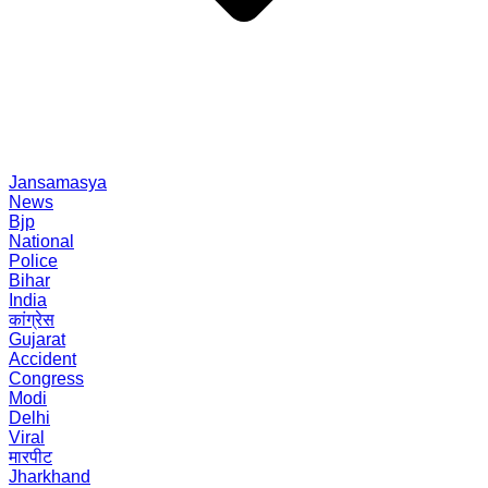
Jansamasya
News
Bjp
National
Police
Bihar
India
कांग्रेस
Gujarat
Accident
Congress
Modi
Delhi
Viral
मारपीट
Jharkhand