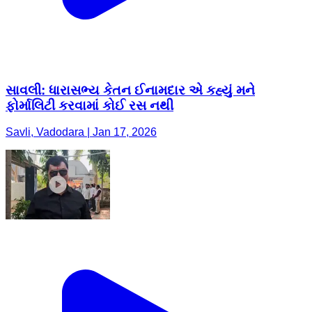
સાવલી: ધારાસભ્ય કેતન ઈનામદાર એ કહ્યું મને
ફોર્માલિટી કરવામાં કોઈ રસ નથી
Savli, Vadodara | Jan 17, 2026