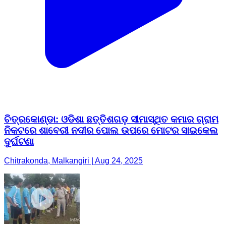
ଚିତ୍ରକୋଣ୍ଡା: ଓଡିଶା ଛତ୍ତିଶଗଡ଼ ସୀମାସ୍ଥିତ କମାର ଗ୍ରାମ
ନିକଟରେ ଶାବେରୀ ନଦୀର ପୋଲ ଉପରେ ମୋଟର ସାଇକେଲ
ଦୁର୍ଘଟଣା
Chitrakonda, Malkangiri | Aug 24, 2025