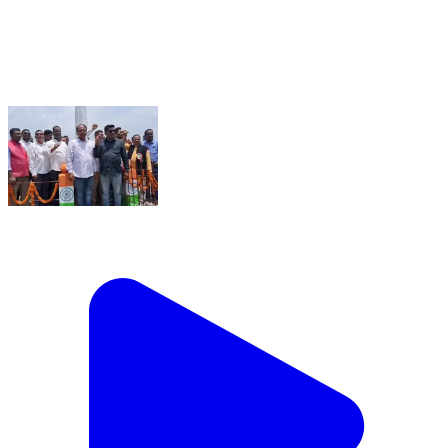
ଚିତ୍ରକୋଣ୍ଡା: ମାଲକାନଗିରି ଜିଲ୍ଲା ମାଥିଲି ସ୍ଥିତ ଥାନା