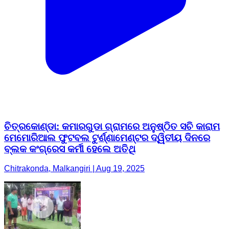
ଚିତ୍ରକୋଣ୍ଡା: କମାରଗୁଡା ଗ୍ରାମରେ ଅନୁଷ୍ଠିତ ସଚି କାରାମ
ମେମୋରିଆଲ ଫୁଟବଲ ଟୁର୍ଣ୍ଣାମେଣ୍ଟର ଦ୍ୱିତୀୟ ଦିନରେ
ବ୍ଲକ କଂଗ୍ରେସ କର୍ମୀ ହେଲେ ଅତିଥି
Chitrakonda, Malkangiri | Aug 19, 2025