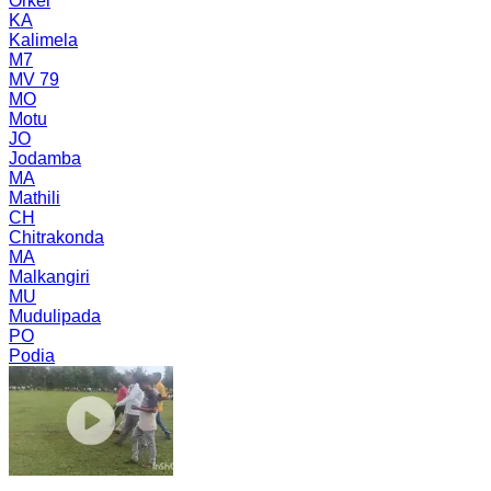
Orkel
KA
Kalimela
M7
MV 79
MO
Motu
JO
Jodamba
MA
Mathili
CH
Chitrakonda
MA
Malkangiri
MU
Mudulipada
PO
Podia