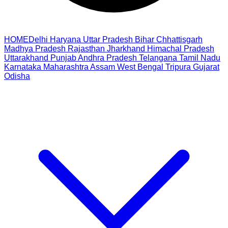
HOME
Delhi
Haryana
Uttar Pradesh
Bihar
Chhattisgarh
Madhya Pradesh
Rajasthan
Jharkhand
Himachal Pradesh
Uttarakhand
Punjab
Andhra Pradesh
Telangana
Tamil Nadu
Karnataka
Maharashtra
Assam
West Bengal
Tripura
Gujarat
Odisha