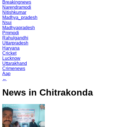
Breakingnews
Narendramodi
Nitishkumar
Madhya_pradesh
Nsui
Madhyapradesh
Pmmodi
Rahulgandhi
Uttarpradesh
Haryana
Cricket
Lucknow
Uttarakhand
Crimenews
Aap
←
News in Chitrakonda