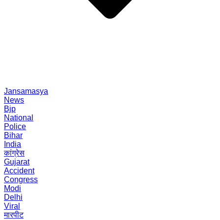
Jansamasya
News
Bjp
National
Police
Bihar
India
कांग्रेस
Gujarat
Accident
Congress
Modi
Delhi
Viral
मारपीट