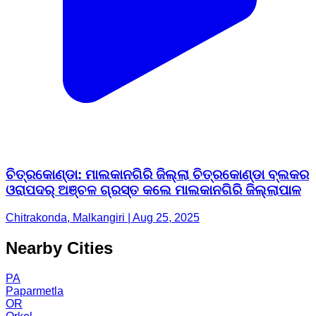
ଚିତ୍ରକୋଣ୍ଡା: ମାଲକାନଗିରି ଜିଲ୍ଲା ଚିତ୍ରକୋଣ୍ଡା ବ୍ଲକର
ଓରାପଦର୍ ଅଞ୍ଚଳ ଗ୍ରସ୍ତ କଲେ ମାଲକାନଗିରି ଜିଲ୍ଲାପାଳ
Chitrakonda, Malkangiri | Aug 25, 2025
Nearby Cities
PA
Paparmetla
OR