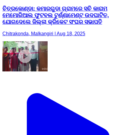
ଚିତ୍ରକୋଣ୍ଡା: କମାରଗୁଡା ଗ୍ରାମରେ ସଚି କାରାମ
ମେମୋରିଆଲ ଫୁଟବଲ ଟୁର୍ଣ୍ଣାମେଣ୍ଟ ଉଦଘାଟିତ,
ଯୋଗଦେଲେ ଜିଲ୍ଲା କ୍ରିକେଟ ସଂଘର ସଭାପତି
Chitrakonda, Malkangiri | Aug 18, 2025