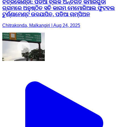
ଚିତ୍ରକୋଣ୍ଡା: ପଡିଆ ବ୍ଲକ ଅନ୍ତର୍ଗତ କମାରଗୁଡା
ଗ୍ରାମରେ ଅନୁଷ୍ଠିତ ସଚି କାରାମ ମେମୋରିଆଲ ଫୁଟବଲ
ଟୁର୍ଣ୍ଣାମେଣ୍ଟ ଉଦଯାପିତ, ପଡିଆ ଚାମ୍ପିଅନ
Chitrakonda, Malkangiri | Aug 24, 2025