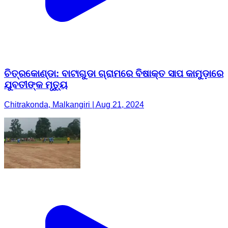
ଚିତ୍ରକୋଣ୍ଡା: ବାଟାଗୁଡା ଗ୍ରାମରେ ବିଷାକ୍ତ ସାପ କାମୁଡ଼ାରେ
ଯୁବତୀଙ୍କ ମୃତ୍ୟୁ
Chitrakonda, Malkangiri | Aug 21, 2024