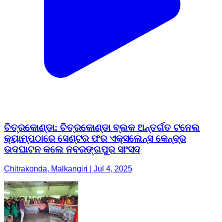
ଚିତ୍ରକୋଣ୍ଡା: ଚିତ୍ରକୋଣ୍ଡା ବ୍ଲକ ଅନ୍ତର୍ଗତ ଟନେଲ
କ୍ୟାମ୍ପଠାରେ ସେଣ୍ଟର ଫର ଏକ୍ସଲେନ୍ସ କେନ୍ଦ୍ର
ଉଦଘାଟନ କଲେ ନବରଙ୍ଗପୁର ସାଂସଦ
Chitrakonda, Malkangiri | Jul 4, 2025