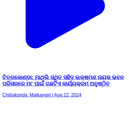
ଚିତ୍ରକୋଣ୍ଡା: ମାଥିଲି ସ୍ଥିତ ସହିଦ ଲକ୍ଷ୍ମଣ ନାୟକ ଭବନ
ପରିସରରେ ମା' ପାଇଁ ଗଛଟିଏ କାର୍ଯ୍ୟକ୍ରମ ଅନୁଷ୍ଠିତ
Chitrakonda, Malkangiri | Aug 22, 2024