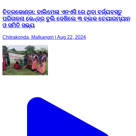
ଚିତ୍ରକୋଣ୍ଡା: ବାଲିମେଳା ଏନଏସି ରେ ଥିବା ବର୍ଜ୍ୟବସ୍ତୁ
ପରିଚାଳନା କେନ୍ଦ୍ର ବୁଲି ଦେଖିଲେ ୩ ବ୍ଲକ ଚେୟାରମ୍ୟାନ
ଓ ସମିତି ସଭ୍ୟ
Chitrakonda, Malkangiri | Aug 22, 2024