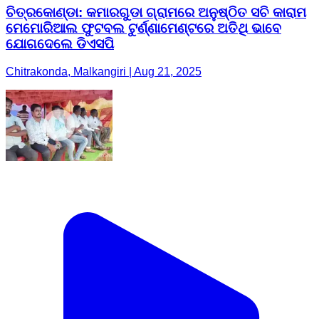
ଚିତ୍ରକୋଣ୍ଡା: କମାରଗୁଡା ଗ୍ରାମରେ ଅନୁଷ୍ଠିତ ସଚି କାରାମ
ମେମୋରିଆଲ ଫୁଟବଲ ଟୁର୍ଣ୍ଣାମେଣ୍ଟରେ ଅତିଥି ଭାବେ
ଯୋଗଦେଲେ ଡିଏସପି
Chitrakonda, Malkangiri | Aug 21, 2025