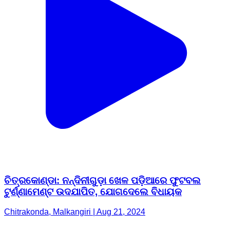
ଚିତ୍ରକୋଣ୍ଡା: ନନ୍ଦିନୀଗୁଡ଼ା ଖେଳ ପଡ଼ିଆରେ ଫୁଟବଲ
ଟୁର୍ଣ୍ଣାମେଣ୍ଟ ଉଦଯାପିତ, ଯୋଗଦେଲେ ବିଧାୟକ
Chitrakonda, Malkangiri | Aug 21, 2024