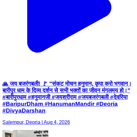
🙏 जय बजरंगबली! 🚩 "संकट मोचन हनुमान, कृपा करो भगवान।
बारीपुर धाम के दिव्य दर्शन से सभी भक्तों का जीवन मंगलमय हो।"
#बारीपुरधाम #हनुमानजी #जयश्रीराम #जयबजरंगबली #देवरिया
#BaripurDham #HanumanMandir #Deoria
#DivyaDarshan
Salempur, Deoria | Aug 4, 2026