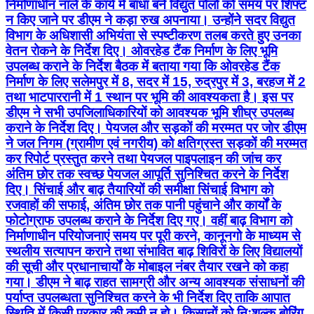
निर्माणाधीन नाले के कार्य में बाधा बने विद्युत पोलों को समय पर शिफ्ट
न किए जाने पर डीएम ने कड़ा रुख अपनाया। उन्होंने सदर विद्युत
विभाग के अधिशासी अभियंता से स्पष्टीकरण तलब करते हुए उनका
वेतन रोकने के निर्देश दिए। ओवरहेड टैंक निर्माण के लिए भूमि
उपलब्ध कराने के निर्देश बैठक में बताया गया कि ओवरहेड टैंक
निर्माण के लिए सलेमपुर में 8, सदर में 15, रुद्रपुर में 3, बरहज में 2
तथा भाटपाररानी में 1 स्थान पर भूमि की आवश्यकता है। इस पर
डीएम ने सभी उपजिलाधिकारियों को आवश्यक भूमि शीघ्र उपलब्ध
कराने के निर्देश दिए। पेयजल और सड़कों की मरम्मत पर जोर डीएम
ने जल निगम (ग्रामीण एवं नगरीय) को क्षतिग्रस्त सड़कों की मरम्मत
कर रिपोर्ट प्रस्तुत करने तथा पेयजल पाइपलाइन की जांच कर
अंतिम छोर तक स्वच्छ पेयजल आपूर्ति सुनिश्चित करने के निर्देश
दिए। सिंचाई और बाढ़ तैयारियों की समीक्षा सिंचाई विभाग को
रजवाहों की सफाई, अंतिम छोर तक पानी पहुंचाने और कार्यों के
फोटोग्राफ उपलब्ध कराने के निर्देश दिए गए। वहीं बाढ़ विभाग को
निर्माणाधीन परियोजनाएं समय पर पूरी करने, कानूनगो के माध्यम से
स्थलीय सत्यापन कराने तथा संभावित बाढ़ शिविरों के लिए विद्यालयों
की सूची और प्रधानाचार्यों के मोबाइल नंबर तैयार रखने को कहा
गया। डीएम ने बाढ़ राहत सामग्री और अन्य आवश्यक संसाधनों की
पर्याप्त उपलब्धता सुनिश्चित करने के भी निर्देश दिए ताकि आपात
स्थिति में किसी प्रकार की कमी न हो। किसानों को निःशुल्क बोरिंग