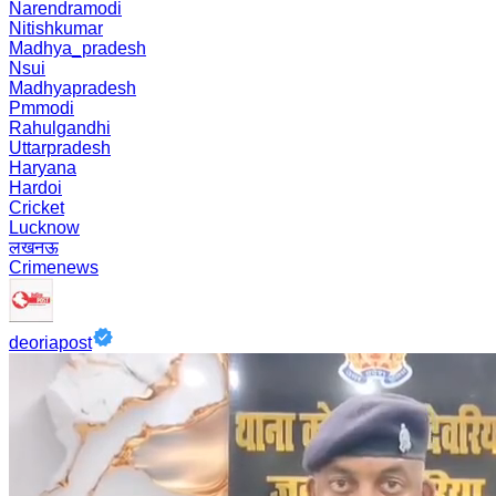
Narendramodi
Nitishkumar
Madhya_pradesh
Nsui
Madhyapradesh
Pmmodi
Rahulgandhi
Uttarpradesh
Haryana
Hardoi
Cricket
Lucknow
लखनऊ
Crimenews
deoriapost