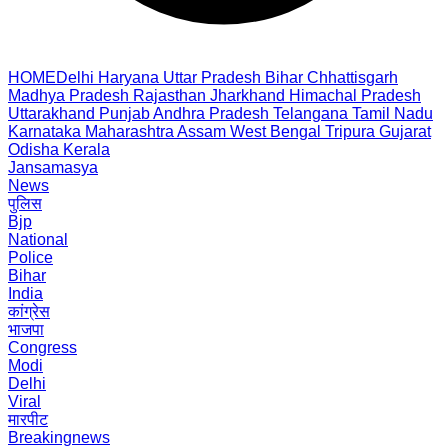
HOME
Delhi
Haryana
Uttar Pradesh
Bihar
Chhattisgarh
Madhya Pradesh
Rajasthan
Jharkhand
Himachal Pradesh
Uttarakhand
Punjab
Andhra Pradesh
Telangana
Tamil Nadu
Karnataka
Maharashtra
Assam
West Bengal
Tripura
Gujarat
Odisha
Kerala
Jansamasya
News
पुलिस
Bjp
National
Police
Bihar
India
कांग्रेस
भाजपा
Congress
Modi
Delhi
Viral
मारपीट
Breakingnews