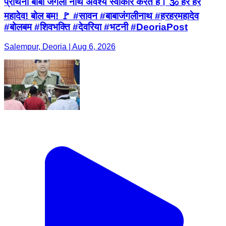
प्रार्थना बाबा जंगली नाथ अवश्य स्वीकार करते हैं। 🕉️ हर हर
महादेव! बोल बम! 🚩 #सावन #बाबाजंगलीनाथ #हरहरमहादेव
#बोलबम #शिवभक्ति #देवरिया #भटनी #DeoriaPost
Salempur, Deoria | Aug 6, 2026