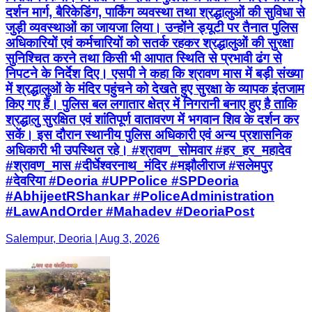
दर्शन मार्ग, बैरिकेडिंग, पार्किंग व्यवस्था तथा श्रद्धालुओं की सुविधा से
जुड़ी व्यवस्थाओं का जायजा लिया। उन्होंने ड्यूटी पर तैनात पुलिस
अधिकारियों एवं कर्मचारियों को सतर्क रहकर श्रद्धालुओं की सुरक्षा
सुनिश्चित करने तथा किसी भी आपात स्थिति से प्रभावी ढंग से
निपटने के निर्देश दिए। एसपी ने कहा कि श्रावण मास में बड़ी संख्या
में श्रद्धालुओं के मंदिर पहुंचने को देखते हुए सुरक्षा के व्यापक इंतजाम
किए गए हैं। पुलिस बल लगातार क्षेत्र में निगरानी बनाए हुए है ताकि
श्रद्धालु सुरक्षित एवं शांतिपूर्ण वातावरण में भगवान शिव के दर्शन कर
सकें। इस दौरान स्थानीय पुलिस अधिकारी एवं अन्य प्रशासनिक
अधिकारी भी उपस्थित रहे। #श्रावण_सोमवार #हर_हर_महादेव
#श्रावण_मास #दीर्घेश्वरनाथ_मंदिर #मझौलीराज #सलेमपुर
#देवरिया #Deoria #UPPolice #SPDeoria
#AbhijeetRShankar #PoliceAdministration
#LawAndOrder #Mahadev #DeoriaPost
Salempur, Deoria | Aug 3, 2026