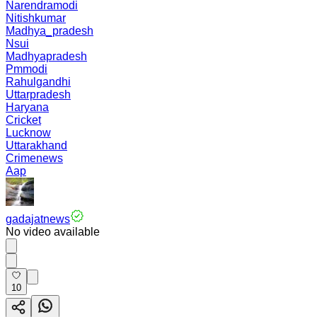
Narendramodi
Nitishkumar
Madhya_pradesh
Nsui
Madhyapradesh
Pmmodi
Rahulgandhi
Uttarpradesh
Haryana
Cricket
Lucknow
Uttarakhand
Crimenews
Aap
gadajatnews
No video available
10