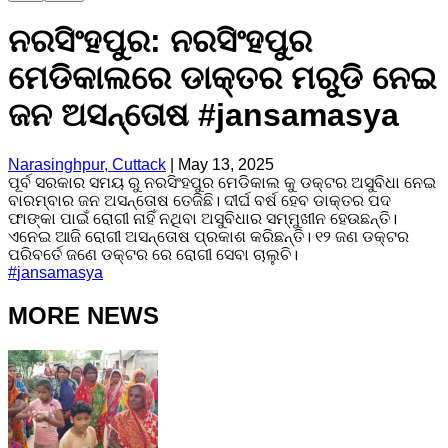
ନରସିଂହପୁର: ନରସିଂହପୁର
ମେଡିକାଲରେ ଡାକ୍ତର ମରୁଡି ନେଇ
ଜନ ଅସନ୍ତୋଷ #jansamasya
Narasinghpur, Cuttack
|
May 13, 2025
ପୂର୍ବ ସରକାର ସମୟ ରୁ ନରସିଂହପୁର ମେଡିକାଲ କୁ ଡକ୍ଟର ଅସୁବିଧା ନେଇ
ବାରମ୍ବାର ଜନ ଅସନ୍ତୋଷ ତେଜିଛି। ଦୀର୍ଘ ବର୍ଷ ହେବ ଡାକ୍ତର ପଦ
ଫାଙ୍କା ପାଇଁ ରୋଗୀ ନାହିଁ ନଥିବା ଅସୁବିଧାର ସମ୍ମୁଖୀନ ହେଉଛନ୍ତି।
ଏନେଇ ଆଜି ରୋଗୀ ଅସନ୍ତୋଷ ପ୍ରକାଶ କରିଛନ୍ତି। ୧୨ ଜଣ ଡକ୍ଟର
ପରିବର୍ତେ ଜଣେ ଡକ୍ଟର ରେ ରୋଗୀ ସେବା ଚାଲୁଚି।
#
jansamasya
MORE NEWS