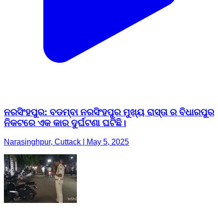
ନରସିଂହପୁର: ବଡମ୍ବା ନରସିଂହପୁର ମୁଖ୍ୟ ରାସ୍ତା ର ବିଧାରପୁର
ନିକଟରେ ଏକ କାର ଦୁର୍ଘଟଣା ଘଟିଛି।
Narasinghpur, Cuttack | May 5, 2025