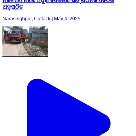
ନିକଟରେ ନରସିଂହପୁର ବିଜେଡିର ସାଙ୍ଗଠନିକ ବୈଠକ
ଅନୁଷ୍ଠିତ
Narasinghpur, Cuttack | May 4, 2025