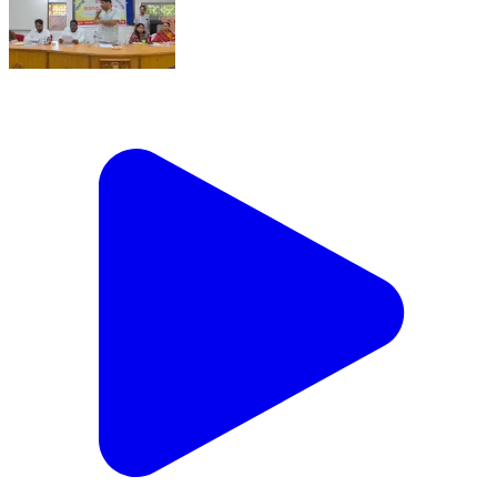
ନରସିଂହପୁର: ବଡମ୍ବା ପଂଚାୟତ ସମିତି ବୈଠକ ଅନୁଷ୍ଠିତ,
ବିଧାୟକ ଯୋଗଦେଲେ