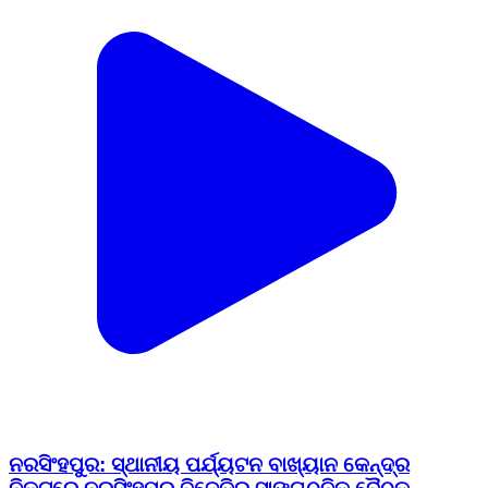
ନରସିଂହପୁର: ସ୍ଥାନୀୟ ପର୍ଯ୍ୟଟନ ବାଖ୍ୟାନ କେନ୍ଦ୍ର