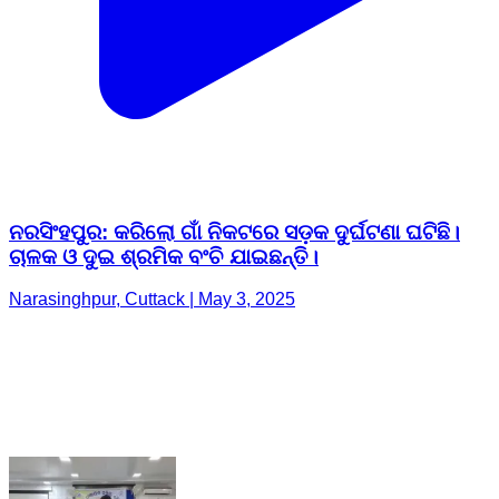
ନରସିଂହପୁର: କରିଲୋ ଗାଁ ନିକଟରେ ସଡ଼କ ଦୁର୍ଘଟଣା ଘଟିଛି।
ଚାଳକ ଓ ଦୁଇ ଶ୍ରମିକ ବଂଚି ଯାଇଛନ୍ତି।
Narasinghpur, Cuttack | May 3, 2025