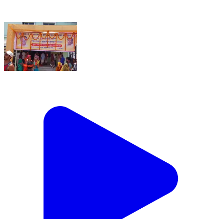
ନରସିଂହପୁର: ୧୫୦ ବର୍ଷ ହେବ ପଟ୍ଟା ପାଇନଥିବା ନରସିଂହପୁର
ପାଇକପଡ଼ାପାଟଣା ତଅଂଳାସାହି ବାସିନ୍ଦା ଙ୍କୁ ବିଧାୟକ ଙ୍କ
ଦ୍ଵାରା ପଟ୍ଟା ବଣ୍ଟନ