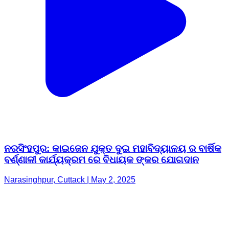
ନରସିଂହପୁର: କାଇଜେନ ଯୁକ୍ତ ଦୁଇ ମହାବିଦ୍ୟାଳୟ ର ବାର୍ଷିକ
ବର୍ଣ୍ଣାଳୀ କାର୍ଯ୍ୟକ୍ରମ ରେ ବିଧାୟକ ଙ୍କର ଯୋଗଦାନ
Narasinghpur, Cuttack | May 2, 2025