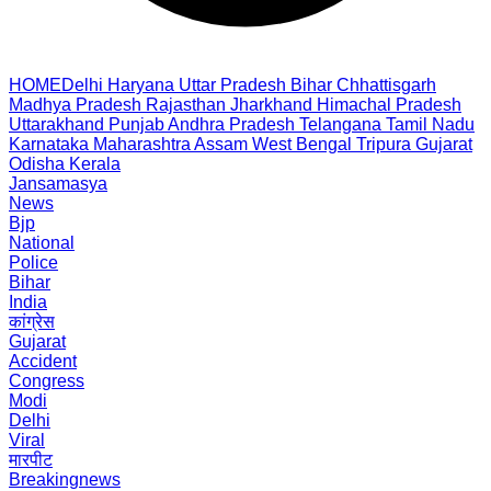
HOME
Delhi
Haryana
Uttar Pradesh
Bihar
Chhattisgarh
Madhya Pradesh
Rajasthan
Jharkhand
Himachal Pradesh
Uttarakhand
Punjab
Andhra Pradesh
Telangana
Tamil Nadu
Karnataka
Maharashtra
Assam
West Bengal
Tripura
Gujarat
Odisha
Kerala
Jansamasya
News
Bjp
National
Police
Bihar
India
कांग्रेस
Gujarat
Accident
Congress
Modi
Delhi
Viral
मारपीट
Breakingnews