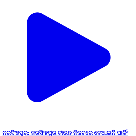
ନରସିଂହପୁର: ନରସିଂହପୁର ଟାଉନ ନିକଟରେ ବେଆଇନି ପାର୍କିଂ