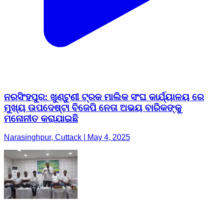
ନରସିଂହପୁର: ଖୁଣ୍ଟୁଣୀ ଟ୍ରକ ମାଲିକ ସଂଘ କାର୍ଯ୍ୟାଳୟ ରେ
ମୁଖ୍ୟ ଉପଦେଷ୍ଟା ବିଜେପି ନେତା ଅଭୟ ବାରିକଙ୍କୁ
ମନୋନୀତ କରାଯାଇଛି
Narasinghpur, Cuttack | May 4, 2025