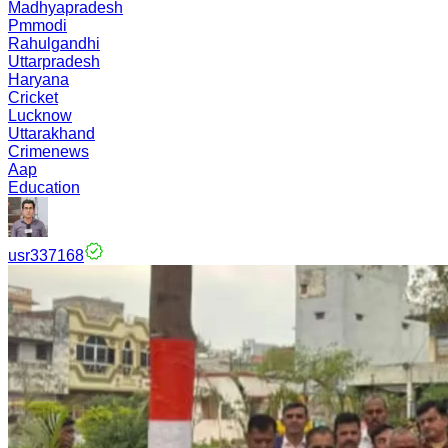
Madhyapradesh
Pmmodi
Rahulgandhi
Uttarpradesh
Haryana
Cricket
Lucknow
Uttarakhand
Crimenews
Aap
Education
usr337168