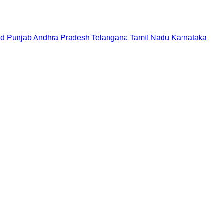
nd
Punjab
Andhra Pradesh
Telangana
Tamil Nadu
Karnataka