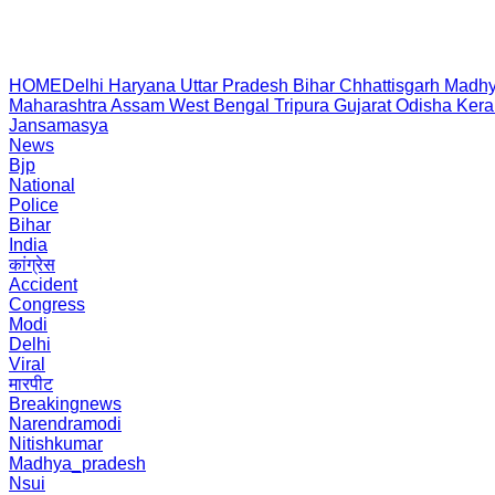
HOME
Delhi
Haryana
Uttar Pradesh
Bihar
Chhattisgarh
Madhy
Maharashtra
Assam
West Bengal
Tripura
Gujarat
Odisha
Kera
Jansamasya
News
Bjp
National
Police
Bihar
India
कांग्रेस
Accident
Congress
Modi
Delhi
Viral
मारपीट
Breakingnews
Narendramodi
Nitishkumar
Madhya_pradesh
Nsui