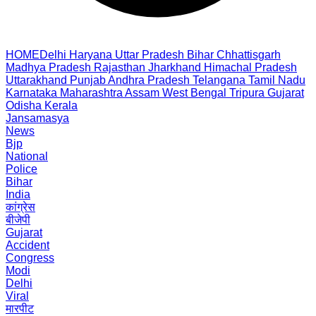
HOME
Delhi
Haryana
Uttar Pradesh
Bihar
Chhattisgarh
Madhya Pradesh
Rajasthan
Jharkhand
Himachal Pradesh
Uttarakhand
Punjab
Andhra Pradesh
Telangana
Tamil Nadu
Karnataka
Maharashtra
Assam
West Bengal
Tripura
Gujarat
Odisha
Kerala
Jansamasya
News
Bjp
National
Police
Bihar
India
कांग्रेस
बीजेपी
Gujarat
Accident
Congress
Modi
Delhi
Viral
मारपीट