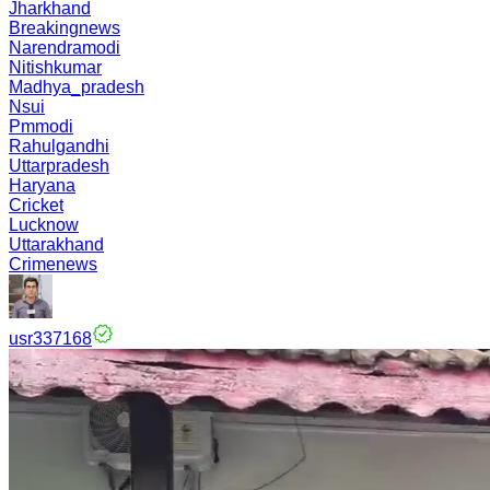
Jharkhand
Breakingnews
Narendramodi
Nitishkumar
Madhya_pradesh
Nsui
Pmmodi
Rahulgandhi
Uttarpradesh
Haryana
Cricket
Lucknow
Uttarakhand
Crimenews
usr337168