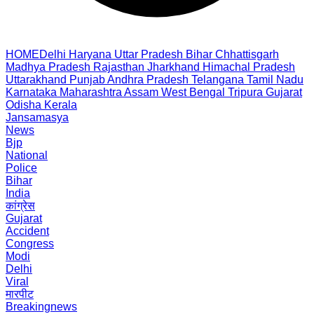
HOME
Delhi
Haryana
Uttar Pradesh
Bihar
Chhattisgarh
Madhya Pradesh
Rajasthan
Jharkhand
Himachal Pradesh
Uttarakhand
Punjab
Andhra Pradesh
Telangana
Tamil Nadu
Karnataka
Maharashtra
Assam
West Bengal
Tripura
Gujarat
Odisha
Kerala
Jansamasya
News
Bjp
National
Police
Bihar
India
कांग्रेस
Gujarat
Accident
Congress
Modi
Delhi
Viral
मारपीट
Breakingnews