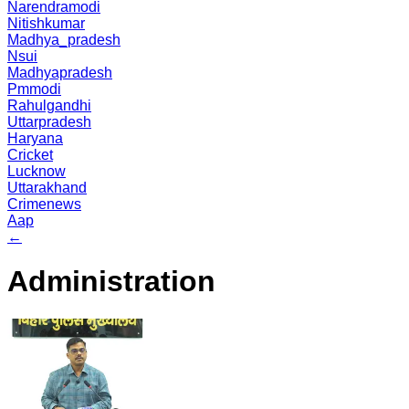
Narendramodi
Nitishkumar
Madhya_pradesh
Nsui
Madhyapradesh
Pmmodi
Rahulgandhi
Uttarpradesh
Haryana
Cricket
Lucknow
Uttarakhand
Crimenews
Aap
←
Administration