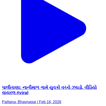
પાલીતાણા: નાનીમાળ ગામે યુવકો વચ્ચે ઝઘડો, વીડિયો
વાયરલ #viral
Palitana, Bhavnagar | Feb 16, 2026