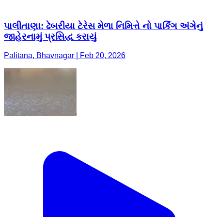
પાલીતાણા: ઢેબરીયા ટેરેસ મેળા નિમિત્તે નો પાર્કિંગ અંગેનું
જાહેરનામું પ્રસિદ્ધ કરાયું
Palitana, Bhavnagar | Feb 20, 2026