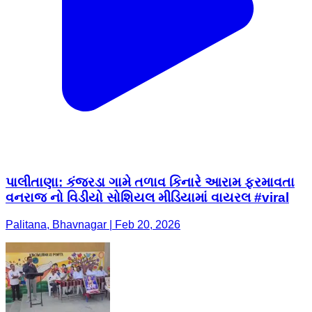
પાલીતાણા: કંજરડા ગામે તળાવ કિનારે આરામ ફરમાવતા
વનરાજ નો વિડીયો સોશિયલ મીડિયામાં વાયરલ #viral
Palitana, Bhavnagar | Feb 20, 2026