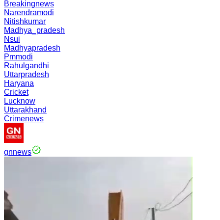
Breakingnews
Narendramodi
Nitishkumar
Madhya_pradesh
Nsui
Madhyapradesh
Pmmodi
Rahulgandhi
Uttarpradesh
Haryana
Cricket
Lucknow
Uttarakhand
Crimenews
gnnews