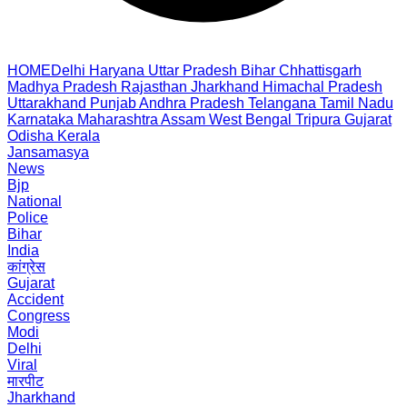
HOME
Delhi
Haryana
Uttar Pradesh
Bihar
Chhattisgarh
Madhya Pradesh
Rajasthan
Jharkhand
Himachal Pradesh
Uttarakhand
Punjab
Andhra Pradesh
Telangana
Tamil Nadu
Karnataka
Maharashtra
Assam
West Bengal
Tripura
Gujarat
Odisha
Kerala
Jansamasya
News
Bjp
National
Police
Bihar
India
कांग्रेस
Gujarat
Accident
Congress
Modi
Delhi
Viral
मारपीट
Jharkhand