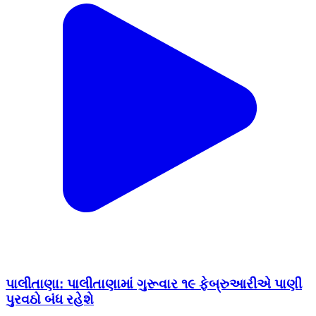
પાલીતાણા: પાલીતાણામાં ગુરૂવાર ૧૯ ફેબ્રુઆરીએ પાણી
પુરવઠો બંધ રહેશે