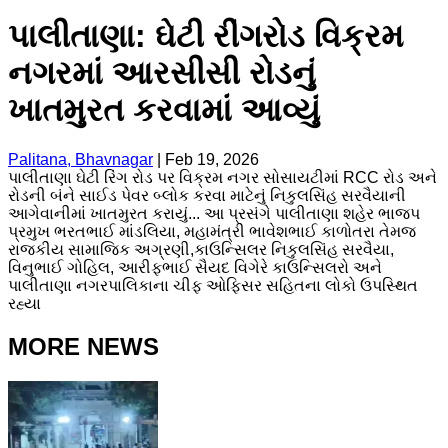
પાલીતાણા: ઘેટી રીંગરોડ વિક્રમ
નગરમાં આરસીસી રોડનું
ખાતમુરત કરવામાં આવ્યું
Palitana, Bhavnagar
|
Feb 19, 2026
પાલીતાણા ઘેટી રિંગ રોડ પર વિક્રમ નગર સોસાયટીમાં RCC રોડ અને
રોડની બંને સાઈડ પેવર બ્લોક કરવા માટેનું નિકુલસિંહ સરવૈયાની
આગેવાનીમાં ખાતમુરત કરાયું... આ પ્રસંગે પાલીતાણા શહેર ભાજપ
પ્રમુખ ભરતભાઈ માંડલિયા, મહામંત્રી ભાવેશભાઈ કાળોતરા તેમજ
રાજકીય સામાજિક અગ્રણી,કાઉન્સિલર નિકુલસિંહ સરવૈયા,
વિનુભાઈ ગોહિલ, આરીફભાઈ સૈયદ વિગેરે કાઉન્સિલરો અને
પાલીતાણા નગરપાલિકાના ચીફ ઓફિસર સહિતના લોકો ઉપસ્થિત
રહ્યા
MORE NEWS