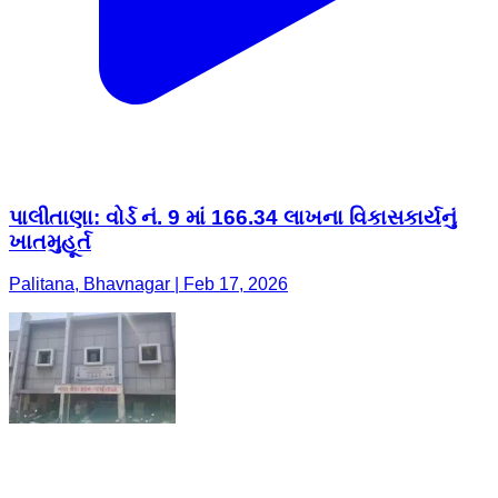
પાલીતાણા: વોર્ડ નં. 9 માં 166.34 લાખના વિકાસકાર્યનું
ખાતમુહૂર્ત
Palitana, Bhavnagar | Feb 17, 2026