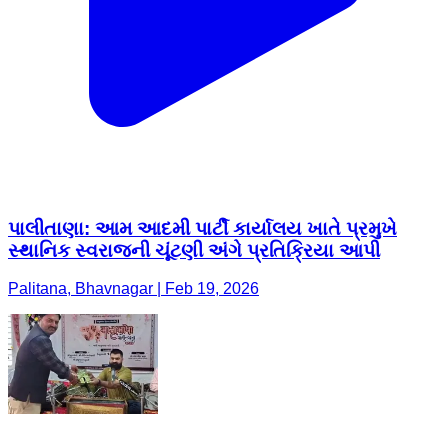
પાલીતાણા: આમ આદમી પાર્ટી કાર્યાલય ખાતે પ્રમુખે
સ્થાનિક સ્વરાજની ચૂંટણી અંગે પ્રતિક્રિયા આપી
Palitana, Bhavnagar | Feb 19, 2026