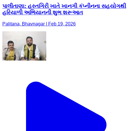
પાલીતાણા: હસ્તગિરી ખાતે ખાનગી કંપ્નીનના સહયોગથી
હરિયાળી અભિયાનની શુભ શરૂઆત
Palitana, Bhavnagar | Feb 19, 2026