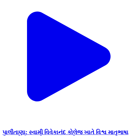
પાલીતાણા: સ્વામી વિવેકાનંદ કોલેજ ખાતે વિશ્વ માતૃભાષા