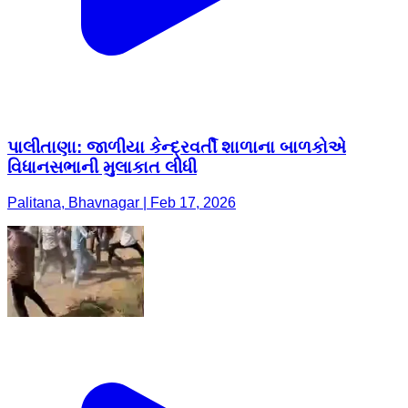
પાલીતાણા: જાળીયા કેન્દ્રવર્તી શાળાના બાળકોએ
વિધાનસભાની મુલાકાત લીધી
Palitana, Bhavnagar | Feb 17, 2026