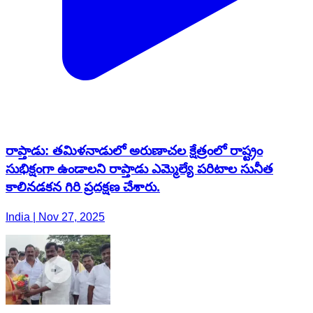
రాప్తాడు: తమిళనాడులో అరుణాచల క్షేత్రంలో రాష్ట్రం
సుభిక్షంగా ఉండాలని రాప్తాడు ఎమ్మెల్యే పరిటాల సునీత
కాలినడకన గిరి ప్రదక్షణ చేశారు.
India | Nov 27, 2025