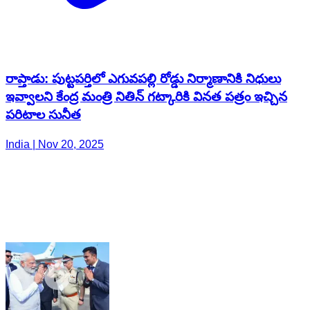
రాప్తాడు: పుట్టపర్తిలో ఎగువపల్లి రోడ్డు నిర్మాణానికి నిధులు
ఇవ్వాలని కేంద్ర మంత్రి నితిన్ గట్కారికి వినత పత్రం ఇచ్చిన
పరిటాల సునీత
India | Nov 20, 2025