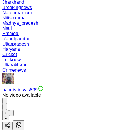
Jharkhand
Breakingnews
Narendramodi
Nitishkumar
Madhya_pradesh
Nsui
Pmmodi
Rahulgandhi
Uttarpradesh
Haryana
Cricket
Lucknow
Uttarakhand
Crimenews
bandisrinivas899
No video available
1