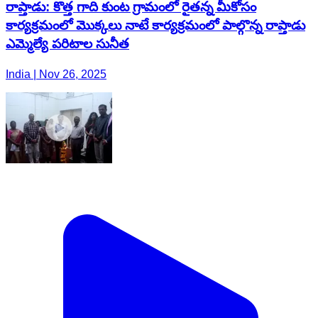
రాప్తాడు: కొత్త గాది కుంట గ్రామంలో రైతన్న మీకోసం
కార్యక్రమంలో మొక్కలు నాటే కార్యక్రమంలో పాల్గొన్న రాప్తాడు
ఎమ్మెల్యే పరిటాల సునీత
India | Nov 26, 2025