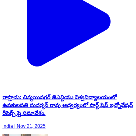
రాప్తాడు: చిన్మయినగర్ జెఎన్టియు విశ్వవిద్యాలయంలో
ఉపకులపతి సుదర్శన్ రావు ఆధ్వర్యంలో పార్ట్ షిప్ ఇన్నోవేషన్
రీసెర్చ్ పై సమావేశం.
India | Nov 21, 2025