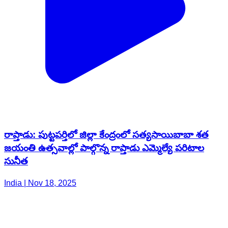
రాప్తాడు: పుట్టపర్తిలో జిల్లా కేంద్రంలో సత్యసాయిబాబా శత
జయంతి ఉత్సవాల్లో పాల్గొన్న రాప్తాడు ఎమ్మెల్యే పరిటాల
సునీత
India | Nov 18, 2025