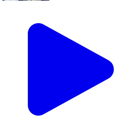
రాప్తాడు: పుట్టపర్తిలో సత్యసాయి జయంతిలో పాల్గొనేందుకు
వచ్చిన దేశ ప్రధాని నరేంద్ర మోడీకి స్వాగతం పలికిన ఎమ్మెల్యే
పరిటాల సునీత