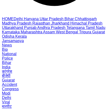
HOME
Delhi
Haryana
Uttar Pradesh
Bihar
Chhattisgarh
Madhya Pradesh
Rajasthan
Jharkhand
Himachal Pradesh
Uttarakhand
Punjab
Andhra Pradesh
Telangana
Tamil Nadu
Karnataka
Maharashtra
Assam
West Bengal
Tripura
Gujarat
Odisha
Kerala
Jansamasya
News
Bjp
National
Police
Bihar
India
कांग्रेस
बीजेपी
Gujarat
Accident
Congress
Modi
Delhi
Viral
मारपीट