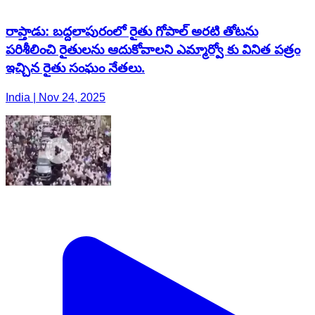
రాప్తాడు: బద్దలాపురంలో రైతు గోపాల్ అరటి తోటను
పరిశీలించి రైతులను ఆదుకోవాలని ఎమ్మార్వో కు వినిత పత్రం
ఇచ్చిన రైతు సంఘం నేతలు.
India | Nov 24, 2025