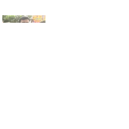
రాప్తాడు: రాప్తాడులో రేమాండ్ పరిశ్రమ వల్ల నాలుగు వేల
మందికి ఉపాధి అవకాశం లభిస్తుంది. ధర్మవరం టిడిపి ఇన్చార్జ్
పరిటాల శ్రీరామ్.