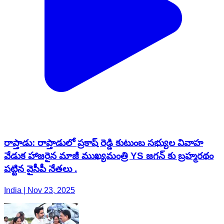
రాప్తాడు: రాప్తాడులో ప్రకాష్ రెడ్డి కుటుంబ సభ్యుల వివాహ
వేడుక హాజరైన మాజీ ముఖ్యమంత్రి YS జగన్ కు బ్రహ్మరథం
పట్టిన వైసీపీ నేతలు .
India | Nov 23, 2025