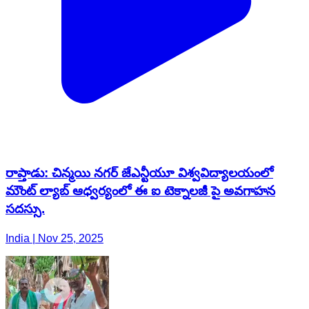
రాప్తాడు: చిన్మయి నగర్ జేఎన్టీయూ విశ్వవిద్యాలయంలో
మౌంట్ ల్యాబ్ ఆధ్వర్యంలో ఈ ఐ టెక్నాలజీ పై అవగాహన
సదస్సు.
India | Nov 25, 2025