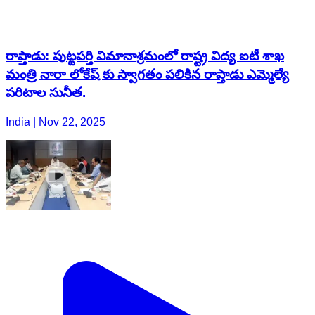
రాప్తాడు: పుట్టపర్తి విమానాశ్రమంలో రాష్ట్ర విద్య ఐటీ శాఖ
మంత్రి నారా లోకేష్ కు స్వాగతం పలికిన రాప్తాడు ఎమ్మెల్యే
పరిటాల సునీత.
India | Nov 22, 2025