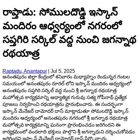
రాప్తాడు: సోములదొడ్డి ఇస్కాన్
మందిరం ఆధ్వర్యంలో నగరంలో
సప్తగిరి సర్కిల్ వద్ద నుంచి జగన్నాథ
రథయాత్ర
Raptadu, Anantapur
|
Jul 5, 2025
అనంతపురం జిల్లా కేంద్రంలో శనివారం మధ్యాహ్నం రెండున్నర గంటల
సమయంలో అనంతపురం రూరల్ లోని ఇస్కాన్ మందిరం ఆధ్వర్యంలో
అనంతపురం సప్తగిరి సర్కిల్ వద్ద నుంచి శ్రీ జగన్నాథ రథయాత్ర
మహోత్సవ కార్యక్రమాన్ని ఆధ్యాత్మిక గురువు సత్య గోపీనాథ్ ప్రత్యేక
పూజలు నిర్వహించి రథయాత్రను ప్రారంభించారు. ఈ సందర్భంగా
ఇస్కాన్ మేనేజర్ దామోదర్ దాస్ మాట్లాడుతూ సోమలదొడ్డి ఇస్కాన్
మందిరం ఆధ్వర్యంలో అనంతపురం నగరంలో శ్రీ జగన్నాథ రథయాత్ర
మహోత్సవ కార్యక్రమాన్ని ఘనంగా ప్రారంభించడం జరిగిందని ఈ
కార్యక్రమంలో వందలాది భక్తులు పాల్గొని శ్రీ జగన్నాధుని దర్శించుకోవడం
జరిగిందని ఇస్కాన్ మేనేజర్ దామోదర్ దాస్ పేర్కొన్నారు.