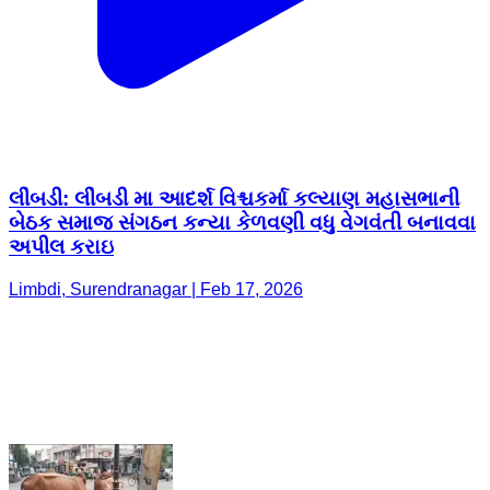
લીંબડી: લીંબડી મા આદર્શ વિશ્ચકર્મા કલ્યાણ મહાસભાની
બેઠક સમાજ સંગઠન કન્યા કેળવણી વધુ વેગવંતી બનાવવા
અપીલ કરાઇ
Limbdi, Surendranagar | Feb 17, 2026