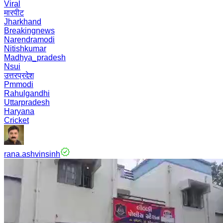
Viral
मारपीट
Jharkhand
Breakingnews
Narendramodi
Nitishkumar
Madhya_pradesh
Nsui
उत्तरप्रदेश
Pmmodi
Rahulgandhi
Uttarpradesh
Haryana
Cricket
rana.ashvinsinh