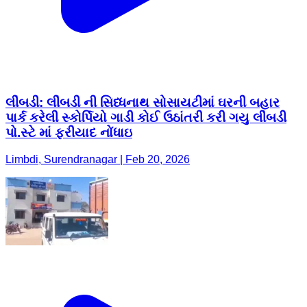
લીંબડી: લીંબડી ની સિધ્ધનાથ સોસાયટીમાં ઘરની બહાર
પાર્ક કરેલી સ્કોર્પિયો ગાડી કોઈ ઉઠાંતરી કરી ગયુ લીંબડી
પો.સ્ટે માં ફરીયાદ નોંધાઇ
Limbdi, Surendranagar | Feb 20, 2026