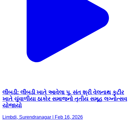
લીંબડી: લીંબડી ખાતે આવેલા પુ. સંત શ્રી વેલનાથ કુટીર
ખાતે ચુંવાળીયા ઠાકોર સમાજનો તૃતીય સમૂહ લગ્નોત્સવ
યોજાયો
Limbdi, Surendranagar | Feb 16, 2026