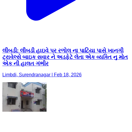
લીંબડી: લીંબડી હાઇવે પર રળોલ ના પાટિયા પાસે ખાનગી
ટ્રાવેલ્સે બાઇક સવાર ને અડફેટે લેતા એક વ્યક્તિ નુ મોત
એક ની હાલત ગંભીર
Limbdi, Surendranagar | Feb 18, 2026