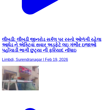
લીંબડી: લીંબડી જીનરોડ સર્કલ પર રસ્તો ઓળંગી રહેલા
આધેડ ને એક્ટિવા સવાર અડફેટે લઇ ગંભીર ઇજાઓ
પહોંચાડી ભાગી છુટ્યા ની ફરિયાદ નોંધાઇ
Limbdi, Surendranagar | Feb 19, 2026