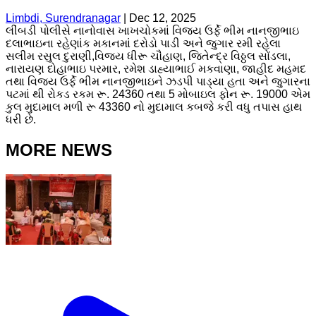
Limbdi, Surendranagar
|
Dec 12, 2025
લીંબડી પોલીસે નાનોવાસ ખાખચોકમાં વિજય ઉર્ફે ભીમ નાનજીભાઇ
દલાભાઇના રહેણાંક મકાનમાં દરોડો પાડી અને જુગાર રમી રહેલા
સલીમ રસુલ દુરાણી,વિજય ધીરૂ ચૌહાણ, જિતેન્દ્ર વિઠ્ઠલ સોંડલા,
નારાયણ દોહાભાઇ પરમાર, રમેશ ડાહ્યાભાઈ મકવાણા, જાહીદ મહમદ
તથા વિજય ઉર્ફે ભીમ નાનજીભાઇને ઝડપી પાડ્યા હતા અને જુગારના
પટમાં થી રોકડ રકમ રૂ. 24360 તથા 5 મોબાઇલ ફોન રૂ. 19000 એમ
કુલ મુદામાલ મળી રૂ 43360 નો મુદામાલ કબજે કરી વધુ તપાસ હાથ
ધરી છે.
MORE NEWS