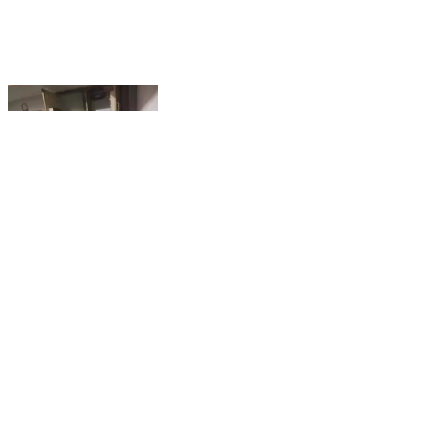
લીંબડી: લીંબડી શહેર માં જુની સોસાયટી, ગોલેતરપા
વિસ્તારમાં તસ્કરો ત્રાટક્યા સોનાચાંદીના દાગીના રોકડ