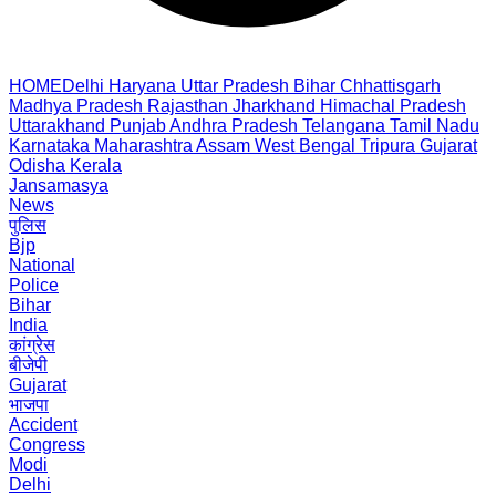
HOME
Delhi
Haryana
Uttar Pradesh
Bihar
Chhattisgarh
Madhya Pradesh
Rajasthan
Jharkhand
Himachal Pradesh
Uttarakhand
Punjab
Andhra Pradesh
Telangana
Tamil Nadu
Karnataka
Maharashtra
Assam
West Bengal
Tripura
Gujarat
Odisha
Kerala
Jansamasya
News
पुलिस
Bjp
National
Police
Bihar
India
कांग्रेस
बीजेपी
Gujarat
भाजपा
Accident
Congress
Modi
Delhi