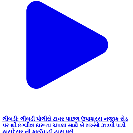
લીંબડી: લીંબડી પોલીસે ટાવર પાછળ ઉપાશ્રય નજીક રોડ
પર થી ઇંગ્લીશ દારૂના ચપલા સાથે બે શખ્સો ઝડપી પાડી
કાયદેસર ની કાર્યવાહી હાથ ધરી