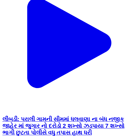
લીંબડી: પરાલી ગામની સીમમાં ધલવાણા ના બંધ નજીક
જાહેર માં જુગાર નો દરોડો 2 શખ્સો ઝડપાયા 7 શખ્સો
ભાગી છુટતા પોલીસે વધુ તપાસ હાથ ધરી