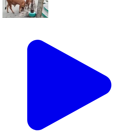
લીંબડી: લીંબડી શહેર માં રખડતા પશુઓ નો ત્રાસ સાથો
સાથ એસટી ડેપો રોડ પર કુતરા નો ત્રાસ વધ્યો 3 દિવસ મા