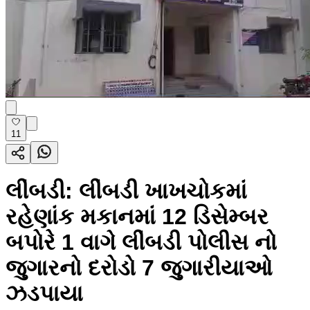
11
લીંબડી: લીંબડી ખાખચોકમાં
રહેણાંક મકાનમાં 12 ડિસેમ્બર
બપોરે 1 વાગે લીંબડી પોલીસ નો
જુગારનો દરોડો 7 જુગારીયાઓ
ઝડપાયા