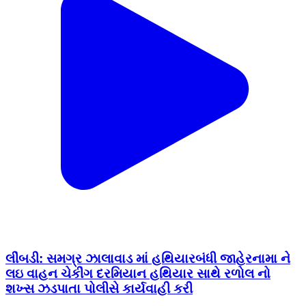
લીંબડી: સમગ્ર ઝાલાવાડ માં હથિયારબંધી જાહેરનામા ને
લઇ વાહન ચેકીંગ દરમિયાન હથિયાર સાથે રળોલ નો
શખ્સ ઝડપાતા પોલીસે કાર્યવાહી કરી