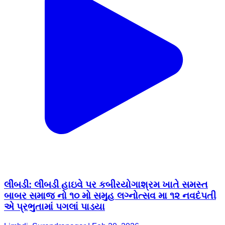
લીંબડી: લીંબડી હાઇવે પર કબીરયોગાશ્રમ ખાતે સમસ્ત
બાબર સમાજ નો ૧૦ મો સમુહ લગ્નોત્સવ મા ૧૨ નવદંપતી
એ પ્રભુતામાં પગલાં પાડયા