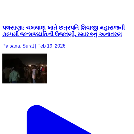
પલસાણા: ચલથાણ ખાતે છત્રપતિ શિવાજી મહારાજની
૩૯૫મી જન્મજયંતિની ઉજવણી, સ્મારકનું અનાવરણ
Palsana, Surat | Feb 19, 2026