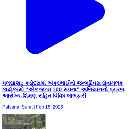
પલસાણા: કડોદરામાં અંકુરભાઈનો જન્મદિવસ સેવામૂલક
કાર્યક્રમો “એક જન્મ 100 સપના” અભિયાનનો પ્રારંભ,
આરોગ્ય-શિક્ષણ સહિત વિવિધ લાભકારી
Palsana, Surat | Feb 18, 2026