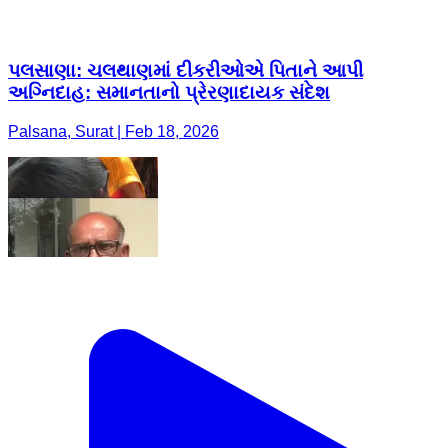
પલસાણા: ચલથાણમાં દીકરીઓએ પિતાને આપી
અગ્નિદાહ: સમાનતાનો પ્રેરણાદાયક સંદેશ
Palsana, Surat | Feb 18, 2026