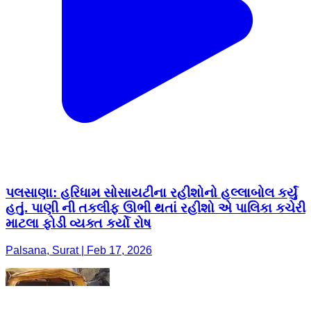
પલસાણા: હરિધામ સોસાયટીના રહીશોનો હલ્લાબોલ કર્યું
હતું. પાણી ની તકલીફ ઊભી થતાં રહીશો એ પાલિકા કચેરી
માટલા ફોડી વ્યક્ત કર્યો રોષ
Palsana, Surat | Feb 17, 2026