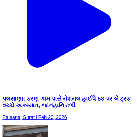
પલસાણા: કરણ ગામ પાસે નેશનલ હાઈવે 53 પર બે ટ્રક
વચ્ચે અકસ્માત, જાનહાનિ ટળી
Palsana, Surat | Feb 20, 2026