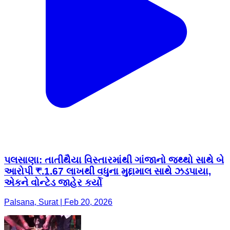
પલસાણા: તાતીથૈયા વિસ્તારમાંથી ગાંજાનો જથ્થો સાથે બે
આરોપી ₹.1.67 લાખથી વધુના મુદ્દામાલ સાથે ઝડપાયા,
એકને વોન્ટેડ જાહેર કર્યો
Palsana, Surat | Feb 20, 2026