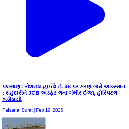
પલસાણા: નેશનલ હાઈવે નં. 48 પર કરણ ગામે અકસ્માત
: રાહદારીને JCB અડફેટે લેતા ગંભીર ઈજા, હોસ્પિટલ
ખસેડાયો
Palsana, Surat | Feb 19, 2026