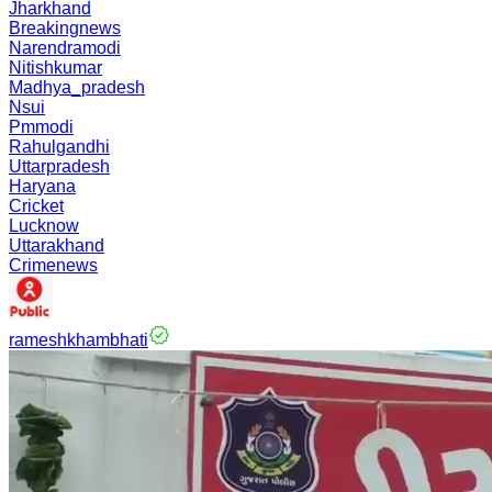
Jharkhand
Breakingnews
Narendramodi
Nitishkumar
Madhya_pradesh
Nsui
Pmmodi
Rahulgandhi
Uttarpradesh
Haryana
Cricket
Lucknow
Uttarakhand
Crimenews
rameshkhambhati