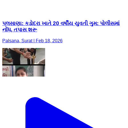
પલસાણા: કડોદરા ખાતે 20 વર્ષીય યુવતી ગુમ: પોલીસમાં
નોંધ, તપાસ શરૂ
Palsana, Surat | Feb 18, 2026