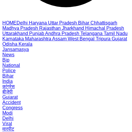
HOME
Delhi
Haryana
Uttar Pradesh
Bihar
Chhattisgarh
Madhya Pradesh
Rajasthan
Jharkhand
Himachal Pradesh
Uttarakhand
Punjab
Andhra Pradesh
Telangana
Tamil Nadu
Karnataka
Maharashtra
Assam
West Bengal
Tripura
Gujarat
Odisha
Kerala
Jansamasya
News
Bjp
National
Police
Bihar
India
कांग्रेस
बीजेपी
Gujarat
Accident
Congress
Modi
Delhi
Viral
मारपीट