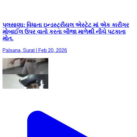
પલસાણા: વિધાતા ઇન્ડસ્ટ્રીયલ એસ્ટેટ માં એક કારીગર
મોબાઈલ ઉપર વાતો કરતા બીજા માળેથી નીચે પટકાતા
મોત.
Palsana, Surat | Feb 20, 2026