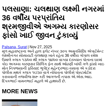
પલસાણા: ચલથાણ લક્ષ્મી નગરમાં
36 વર્ષીય પરપ્રાંતિય
શ્રમજીવીએ અગમ્ય કારણોસર
ફાંસો ખાઈ જીવન ટુંકાવ્યું
Palsana, Surat
|
Nov 27, 2025
મૂળ મહારાષ્ટ્રના અને હાલ ફ્લેટ નંબર ૩૦૫ અમૃતસિધ્ધિ એપાર્ટમેન્ટ
લક્ષ્મીનગર સોસાયટી ચલથાણ ખાતે રહેતા 36 વર્ષીય ગોપાલ રમેશ
ઉમાલે કલાક ૧૩/૦૦ થી કલાક ૧૪/૦૦ વાગ્યા દરમ્યાન પોતાના ઘરમાં
કોઇ અગમ્ય કારણસર સિલિંગ ફેન સાથે ઓઢણી બાંધી ગળે ફાંસો ખાઇ
મોત નિપજ્યાની ફરિયાદ ભુપેંદ્ર મહેન્દ્રભાઇ વસાવા એ કડોદરા
પોલીસ મથકે કલાક ૧૬/૩૦ વાગે નોધાવતા પોલીસે પોસ્ટમોર્ટમ
કરાવવાની તજવીજ શરૂ કરી આગળની તપાસ એ.એસ.આઇ.
દિપકભાઈ વામનભાઈ મહાલે એ હાથધરી છે.
MORE NEWS