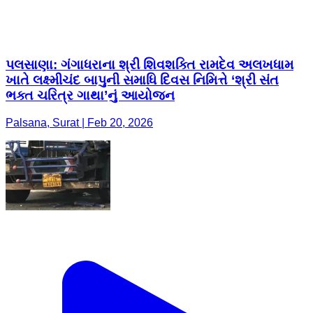
પલસાણા: ગંગાધરાના શ્રી શિવશક્તિ રામદેવ અલખધામ
ખાતે લક્ષ્મીચંદ બાપુની સમાધિ દિવસ નિમિત્તે ‘શ્રી સંત
ભક્ત ચરિત્ર ગાથા’નું આયોજન
Palsana, Surat | Feb 20, 2026