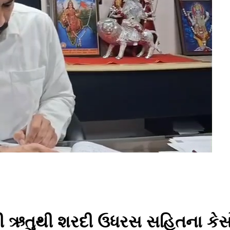
 ઋતુથી શરદી ઉધરસ સહિતના કેસોમાં 