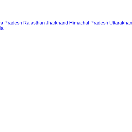
a Pradesh
Rajasthan
Jharkhand
Himachal Pradesh
Uttarakha
la