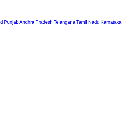
nd
Punjab
Andhra Pradesh
Telangana
Tamil Nadu
Karnataka