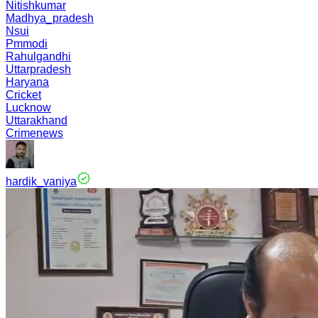
Nitishkumar
Madhya_pradesh
Nsui
Pmmodi
Rahulgandhi
Uttarpradesh
Haryana
Cricket
Lucknow
Uttarakhand
Crimenews
hardik_vaniya