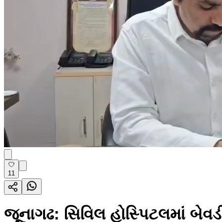
11
જૂનાગઢ: સિવિલ હોસ્પિટલમાં બેવડી