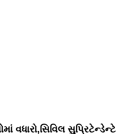
વધારો,સિવિલ સુપ્રિટેન્ડેન્ટે