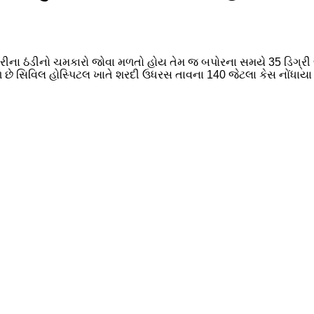
રાત્રીના ઠંડીનો ચમકારો જોવા મળતો હોય તેમ જ બપોરના સમયે 35 ડિગ્
છે સિવિલ હોસ્પિટલ ખાતે શરદી ઉધરસ તાવના 140 જેટલા કેસ નોંધાયા જ્