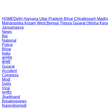
HOME
Delhi
Haryana
Uttar Pradesh
Bihar
Chhattisgarh
Madhy
Maharashtra
Assam
West Bengal
Tripura
Gujarat
Odisha
Kera
Jansamasya
News
Bjp
National
Police
Bihar
India
कांग्रेस
बीजेपी
Gujarat
Accident
Congress
Modi
Delhi
Viral
मारपीट
Jharkhand
Breakingnews
Narendramodi