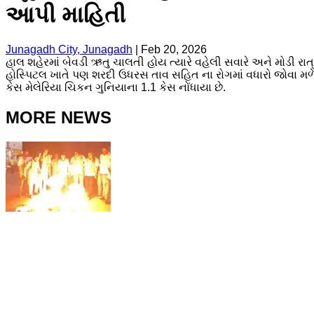
આપી માહિતી
Junagadh City, Junagadh
|
Feb 20, 2026
હાલ શહેરમાં બેવડી ઋતુ ચાલતી હોય ત્યારે વહેલી સવારે અને મોડી 
હોસ્પિટલ ખાતે પણ શરદી ઉધરસ તાવ સહિત ના રોગમાં વધારો જોવા મળે 
કેસ મેલેરિયા ચિકન ગુનિયાના 1.1 કેસ નોંધાયા છે.
MORE NEWS