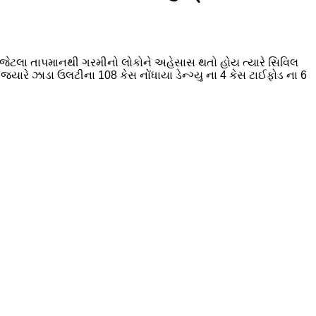
રી જેટલા તાપમાનથી ગરમીનો લોકોને અહેસાસ થતો હોય ત્યારે સિવિલ
યારે ઝાડા ઉલટીના 108 કેસ નોંધાયા ડેન્ગ્યુ ના 4 કેસ ટાઈફોડ ના 6