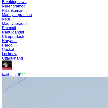
Breakingnews
Narendramodi
Nitishkumar
Madhya_pradesh
Nsui
Madhyapradesh
Pmmodi
Rahulgandhi
Uttarpradesh
Haryana
Hardoi
Cricket
Lucknow
Uttarakhand
bakhai549