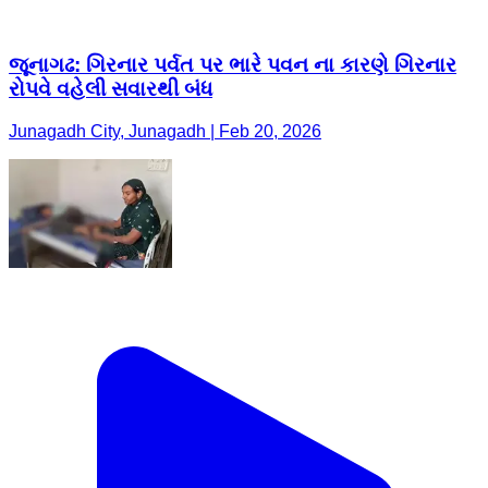
જૂનાગઢ: ગિરનાર પર્વત પર ભારે પવન ના કારણે ગિરનાર
રોપવે વહેલી સવારથી બંધ
Junagadh City, Junagadh | Feb 20, 2026