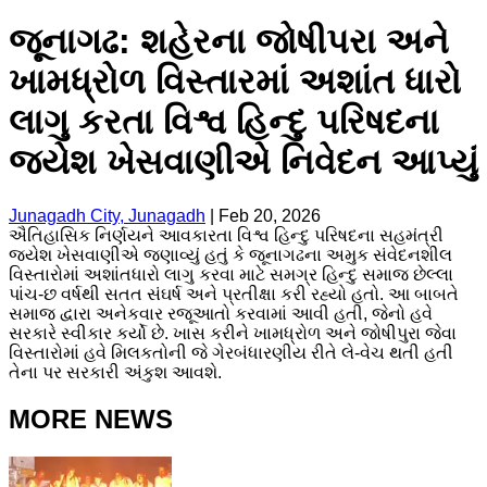
જૂનાગઢ: શહેરના જોષીપરા અને
ખામધ્રોળ વિસ્તારમાં અશાંત ધારો
લાગુ કરતા વિશ્વ હિન્દુ પરિષદના
જયેશ ખેસવાણીએ નિવેદન આપ્યું
Junagadh City, Junagadh
|
Feb 20, 2026
ઐતિહાસિક નિર્ણયને આવકારતા વિશ્વ હિન્દુ પરિષદના સહમંત્રી
જયેશ ખેસવાણીએ જણાવ્યું હતું કે જૂનાગઢના અમુક સંવેદનશીલ
વિસ્તારોમાં અશાંતધારો લાગુ કરવા માટે સમગ્ર હિન્દુ સમાજ છેલ્લા
પાંચ-છ વર્ષથી સતત સંઘર્ષ અને પ્રતીક્ષા કરી રહ્યો હતો. આ બાબતે
સમાજ દ્વારા અનેકવાર રજૂઆતો કરવામાં આવી હતી, જેનો હવે
સરકારે સ્વીકાર કર્યો છે. ખાસ કરીને ખામધ્રોળ અને જોષીપુરા જેવા
વિસ્તારોમાં હવે મિલકતોની જે ગેરબંધારણીય રીતે લે-વેચ થતી હતી
તેના પર સરકારી અંકુશ આવશે.
MORE NEWS