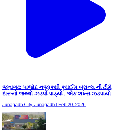
જૂનાગઢ: પાજોદ નજીકથી ક્રાઈમ બ્રાન્ચ ની ટીમે
દારૂનો જથ્થો ઝડપી પાડ્યો , એક શખ્સ ઝડપાયો
Junagadh City, Junagadh | Feb 20, 2026