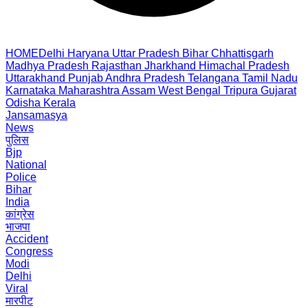
HOME
Delhi
Haryana
Uttar Pradesh
Bihar
Chhattisgarh
Madhya Pradesh
Rajasthan
Jharkhand
Himachal Pradesh
Uttarakhand
Punjab
Andhra Pradesh
Telangana
Tamil Nadu
Karnataka
Maharashtra
Assam
West Bengal
Tripura
Gujarat
Odisha
Kerala
Jansamasya
News
पुलिस
Bjp
National
Police
Bihar
India
कांग्रेस
भाजपा
Accident
Congress
Modi
Delhi
Viral
मारपीट