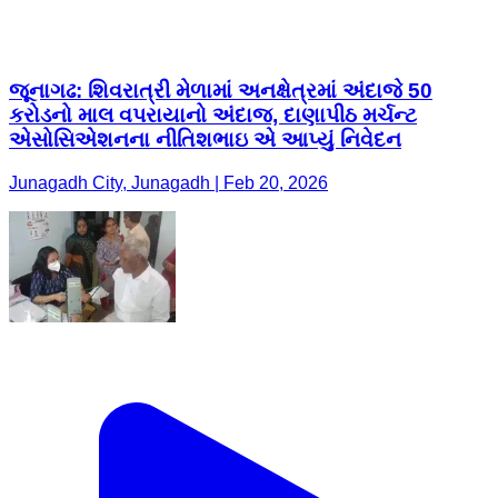
જૂનાગઢ: શિવરાત્રી મેળામાં અનક્ષેત્રમાં અંદાજે 50
કરોડનો માલ વપરાયાનો અંદાજ, દાણાપીઠ મર્ચન્ટ
એસોસિએશનના નીતિશભાઇ એ આપ્યું નિવેદન
Junagadh City, Junagadh | Feb 20, 2026