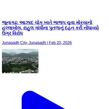
જૂનાગઢ: આઝાદ ચોક ખાતે ભાજપ યુવા મોરચાનો
હલ્લાબોલ, રાહુલ ગાંધીના પુતળાનું દહન કરી નોંધાવ્યો
ઉગ્ર વિરોધ
Junagadh City, Junagadh | Feb 20, 2026