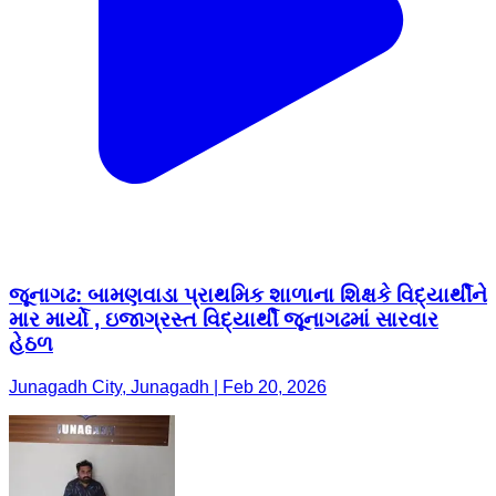
જૂનાગઢ: બામણવાડા પ્રાથમિક શાળાના શિક્ષકે વિદ્યાર્થીને
માર માર્યો , ઇજાગ્રસ્ત વિદ્યાર્થી જૂનાગઢમાં સારવાર
હેઠળ
Junagadh City, Junagadh | Feb 20, 2026