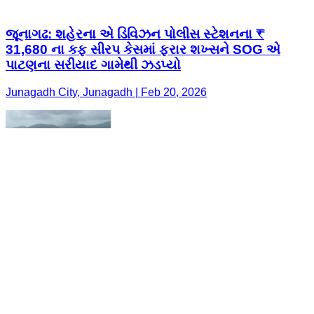
જૂનાગઢ: શહેરના એ ડિવિઝન પોલીસ સ્ટેશનના ₹
31,680 ના કફ સીરપ કેસમાં ફરાર શખ્સને SOG એ
પાટણના સરીયાદ ગામેથી ઝડપ્યો
Junagadh City, Junagadh | Feb 20, 2026