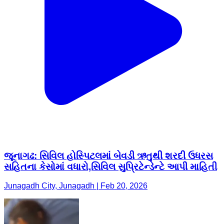
જૂનાગઢ: સિવિલ હોસ્પિટલમાં બેવડી ઋતુથી શરદી ઉધરસ
સહિતના કેસોમાં વધારો,સિવિલ સુપ્રિટેન્ડેન્ટે આપી માહિતી
Junagadh City, Junagadh | Feb 20, 2026