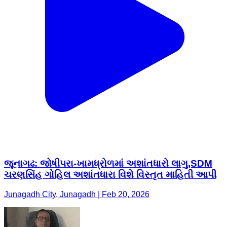
જૂનાગઢ: જોષીપરા-ખામધ્રોળમાં અશાંતધારો લાગુ,SDM
ચરણસિંહ ગોહિલ અશાંતધારા વિશે વિસ્તૃત માહિતી આપી
Junagadh City, Junagadh | Feb 20, 2026