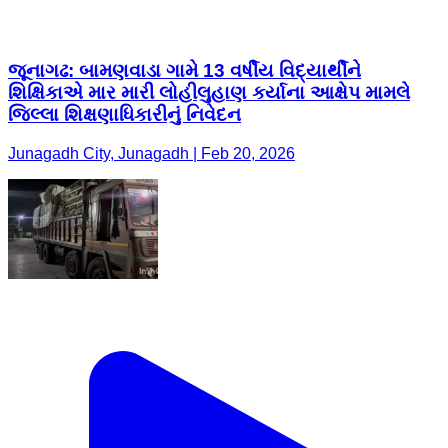
જૂનાગઢ: બામણવાડા ગામે 13 વર્ષીય વિદ્યાર્થીને
શિક્ષિકાએ માર મારી લોહીલુહાણ કર્યાના આક્ષેપ મામલે
જિલ્લા શિક્ષણાધિકારીનું નિવેદન
Junagadh City, Junagadh | Feb 20, 2026