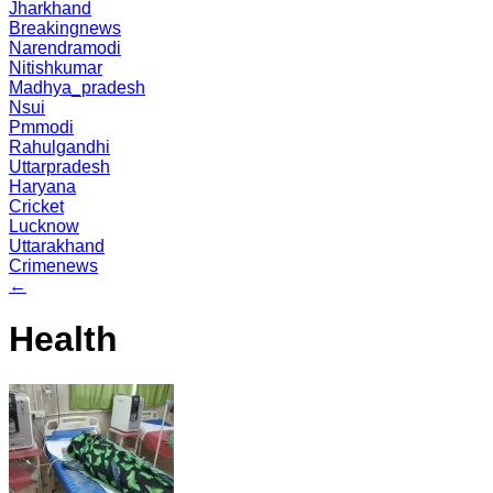
Jharkhand
Breakingnews
Narendramodi
Nitishkumar
Madhya_pradesh
Nsui
Pmmodi
Rahulgandhi
Uttarpradesh
Haryana
Cricket
Lucknow
Uttarakhand
Crimenews
←
Health