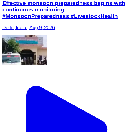
Effective monsoon preparedness begins with
continuous monitoring.
#MonsoonPreparedness #LivestockHealth
Delhi, India | Aug 9, 2026