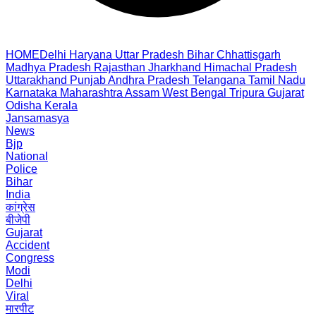
HOME
Delhi
Haryana
Uttar Pradesh
Bihar
Chhattisgarh
Madhya Pradesh
Rajasthan
Jharkhand
Himachal Pradesh
Uttarakhand
Punjab
Andhra Pradesh
Telangana
Tamil Nadu
Karnataka
Maharashtra
Assam
West Bengal
Tripura
Gujarat
Odisha
Kerala
Jansamasya
News
Bjp
National
Police
Bihar
India
कांग्रेस
बीजेपी
Gujarat
Accident
Congress
Modi
Delhi
Viral
मारपीट