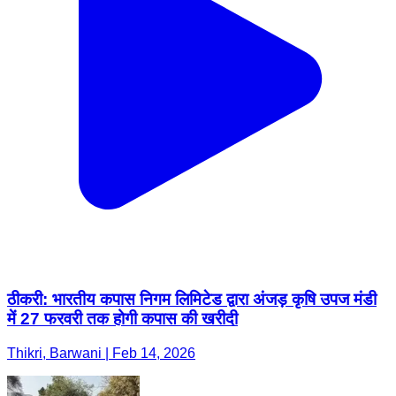
ठीकरी: भारतीय कपास निगम लिमिटेड द्वारा अंजड़ कृषि उपज मंडी
में 27 फरवरी तक होगी कपास की खरीदी
Thikri, Barwani | Feb 14, 2026