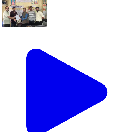
ठीकरी: उपार्जन वर्ष 2026-27: ठीकरी विकासखंड की ब्राह्मणगांव