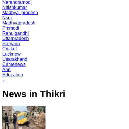
Narendramodi
Nitishkumar
Madhya_pradesh
Nsui
Madhyapradesh
Pmmodi
Rahulgandhi
Uttarpradesh
Haryana
Cricket
Lucknow
Uttarakhand
Crimenews
Aap
Education
←
News in Thikri