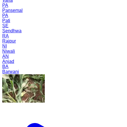
Varla
PA
Pansemal
PA
Pati
SE
Sendhwa
RA
Rajpur
NI
Niwali
AN
Anjad
BA
Barwani