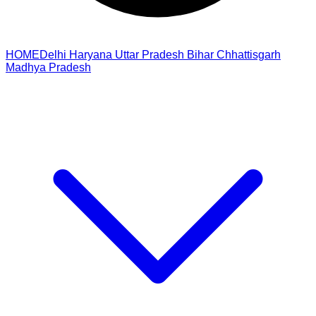
HOME
Delhi
Haryana
Uttar Pradesh
Bihar
Chhattisgarh
Madhya Pradesh