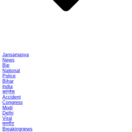
Jansamasya
News
Bjp
National
Police
Bihar
India
कांग्रेस
Accident
Congress
Modi
Delhi
Viral
मारपीट
Breakingnews