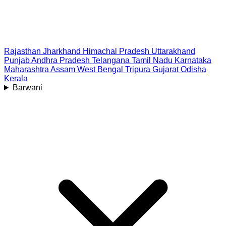
Rajasthan
Jharkhand
Himachal Pradesh
Uttarakhand
Punjab
Andhra Pradesh
Telangana
Tamil Nadu
Karnataka
Maharashtra
Assam
West Bengal
Tripura
Gujarat
Odisha
Kerala
Barwani