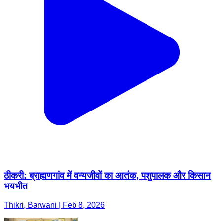
ठीकरी: ब्राह्मणगांव में वन्यजीवों का आतंक, पशुपालक और किसान
भयभीत
Thikri, Barwani | Feb 8, 2026