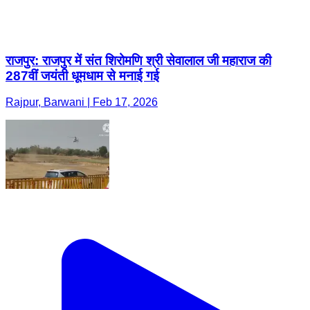
राजपुर: राजपुर में संत शिरोमणि श्री सेवालाल जी महाराज की
287वीं जयंती धूमधाम से मनाई गई
Rajpur, Barwani | Feb 17, 2026