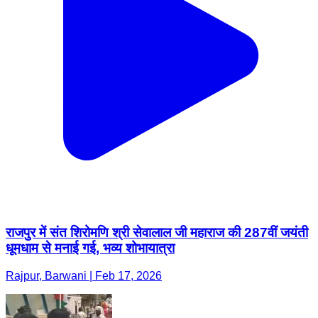
राजपुर में संत शिरोमणि श्री सेवालाल जी महाराज की 287वीं जयंती
धूमधाम से मनाई गई, भव्य शोभायात्रा
Rajpur, Barwani | Feb 17, 2026