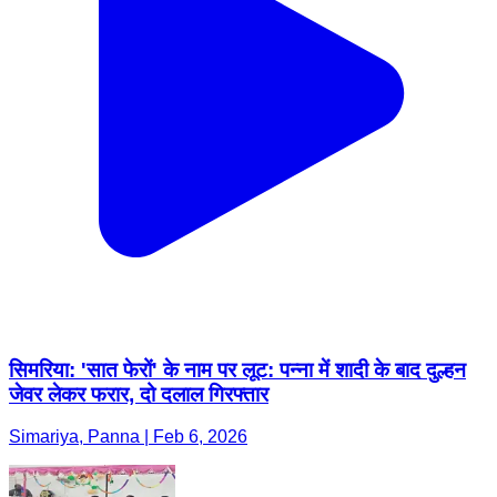
सिमरिया: 'सात फेरों' के नाम पर लूट: पन्ना में शादी के बाद दुल्हन
जेवर लेकर फरार, दो दलाल गिरफ्तार
Simariya, Panna | Feb 6, 2026