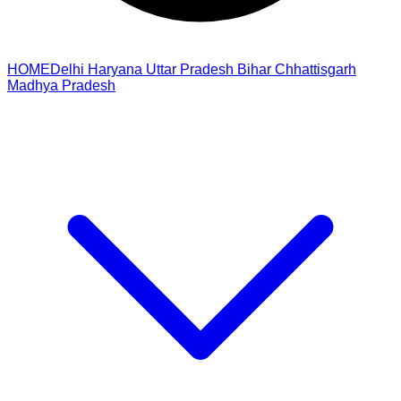
HOME
Delhi
Haryana
Uttar Pradesh
Bihar
Chhattisgarh
Madhya Pradesh