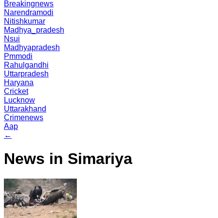
Breakingnews
Narendramodi
Nitishkumar
Madhya_pradesh
Nsui
Madhyapradesh
Pmmodi
Rahulgandhi
Uttarpradesh
Haryana
Cricket
Lucknow
Uttarakhand
Crimenews
Aap
←
News in Simariya