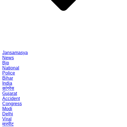
Jansamasya
News
Bjp
National
Police
Bihar
India
कांग्रेस
Gujarat
Accident
Congress
Modi
Delhi
Viral
मारपीट