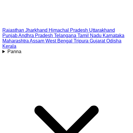
Rajasthan
Jharkhand
Himachal Pradesh
Uttarakhand
Punjab
Andhra Pradesh
Telangana
Tamil Nadu
Karnataka
Maharashtra
Assam
West Bengal
Tripura
Gujarat
Odisha
Kerala
Panna