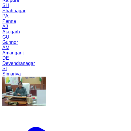
Raipura
SH
Shahnagar
PA
Panna
AJ
Ajaigarh
GU
Gunnor
AM
Amanganj
DE
Devendranagar
SI
Simariya