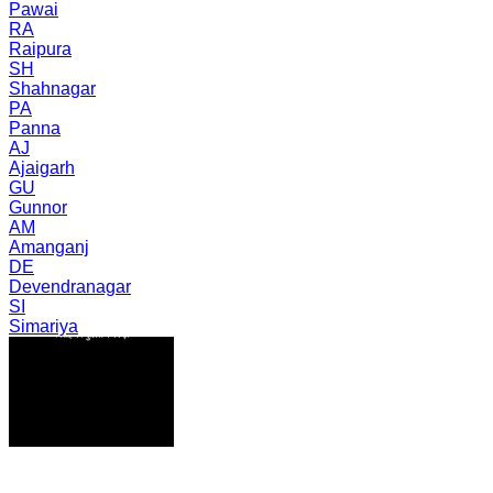
Pawai
RA
Raipura
SH
Shahnagar
PA
Panna
AJ
Ajaigarh
GU
Gunnor
AM
Amanganj
DE
Devendranagar
SI
Simariya