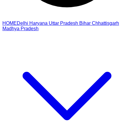
HOME
Delhi
Haryana
Uttar Pradesh
Bihar
Chhattisgarh
Madhya Pradesh