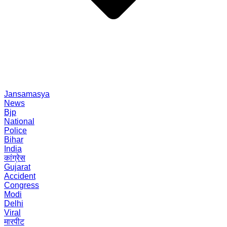
Jansamasya
News
Bjp
National
Police
Bihar
India
कांग्रेस
Gujarat
Accident
Congress
Modi
Delhi
Viral
मारपीट