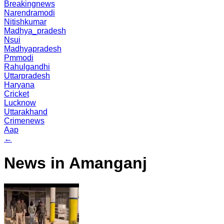
Breakingnews
Narendramodi
Nitishkumar
Madhya_pradesh
Nsui
Madhyapradesh
Pmmodi
Rahulgandhi
Uttarpradesh
Haryana
Cricket
Lucknow
Uttarakhand
Crimenews
Aap
←
News in Amanganj