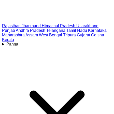
Rajasthan
Jharkhand
Himachal Pradesh
Uttarakhand
Punjab
Andhra Pradesh
Telangana
Tamil Nadu
Karnataka
Maharashtra
Assam
West Bengal
Tripura
Gujarat
Odisha
Kerala
Panna