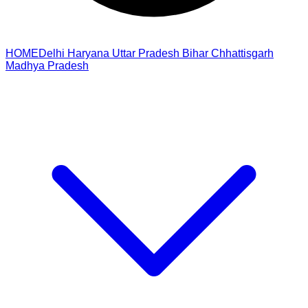
HOME
Delhi
Haryana
Uttar Pradesh
Bihar
Chhattisgarh
Madhya Pradesh