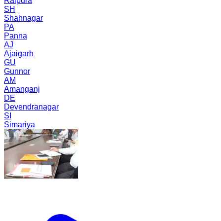
Raipura
SH
Shahnagar
PA
Panna
AJ
Ajaigarh
GU
Gunnor
AM
Amanganj
DE
Devendranagar
SI
Simariya