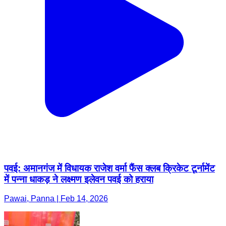
पवई: अमानगंज में विधायक राजेश वर्मा फैंस क्लब क्रिकेट टूर्नामेंट
में पन्ना धाकड़ ने लक्ष्मण इलेवन पवई को हराया
Pawai, Panna | Feb 14, 2026