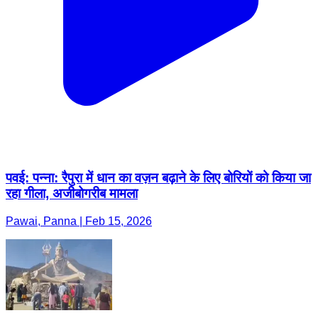
पवई: पन्ना: रैपुरा में धान का वज़न बढ़ाने के लिए बोरियों को किया जा
रहा गीला, अजीबोगरीब मामला
Pawai, Panna | Feb 15, 2026