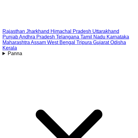
Rajasthan
Jharkhand
Himachal Pradesh
Uttarakhand
Punjab
Andhra Pradesh
Telangana
Tamil Nadu
Karnataka
Maharashtra
Assam
West Bengal
Tripura
Gujarat
Odisha
Kerala
Panna