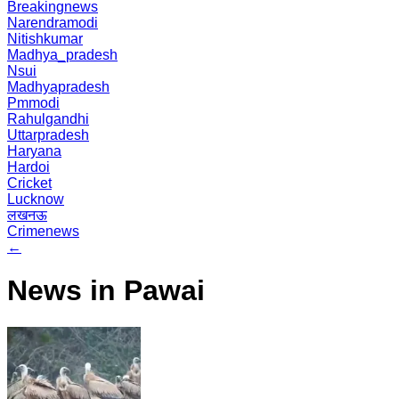
Breakingnews
Narendramodi
Nitishkumar
Madhya_pradesh
Nsui
Madhyapradesh
Pmmodi
Rahulgandhi
Uttarpradesh
Haryana
Hardoi
Cricket
Lucknow
लखनऊ
Crimenews
←
News in Pawai