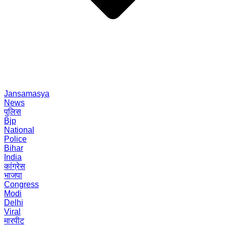
Jansamasya
News
पुलिस
Bjp
National
Police
Bihar
India
कांग्रेस
भाजपा
Congress
Modi
Delhi
Viral
मारपीट