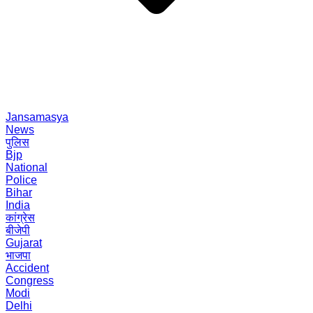
Jansamasya
News
पुलिस
Bjp
National
Police
Bihar
India
कांग्रेस
बीजेपी
Gujarat
भाजपा
Accident
Congress
Modi
Delhi