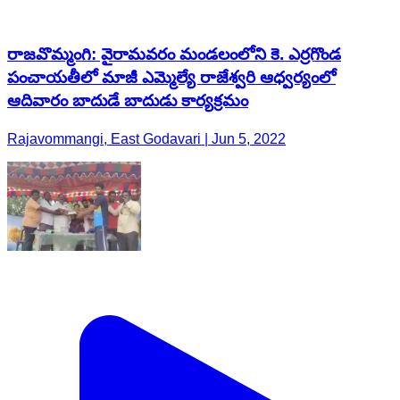
రాజవొమ్మంగి: వైరామవరం మండలంలోని కె. ఎర్రగొండ
పంచాయతీలో మాజీ ఎమ్మెల్యే రాజేశ్వరి ఆధ్వర్యంలో
ఆదివారం బాదుడే బాదుడు కార్యక్రమం
Rajavommangi, East Godavari | Jun 5, 2022