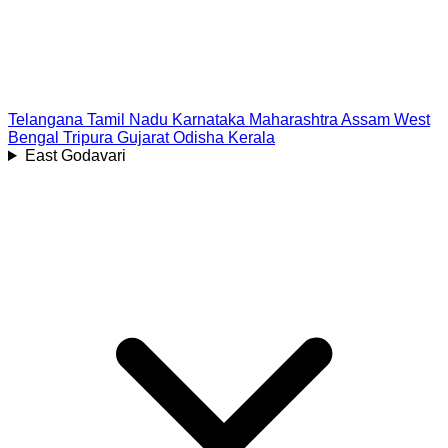
Telangana
Tamil Nadu
Karnataka
Maharashtra
Assam
West
Bengal
Tripura
Gujarat
Odisha
Kerala
East Godavari