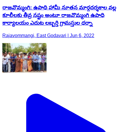
రాజవొమ్మంగి: ఉపాధి హామీ నూతన మార్గదర్శకాల వల్ల
కూలీలకు తీవ్ర నష్టం అంటూ రాజవొమ్మంగి ఉపాధి
కార్యాలయం ఎదుట లబ్బర్తి గ్రామస్తుల ధర్నా
Rajavommangi, East Godavari | Jun 6, 2022