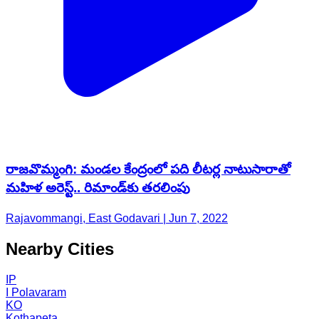
రాజవొమ్మంగి: మండ‌ల కేంద్రంలో పది లీటర్ల నాటుసారాతో
మహిళ అరెస్ట్.. రిమాండ్‌కు తరలింపు
Rajavommangi, East Godavari | Jun 7, 2022
Nearby Cities
IP
I Polavaram
KO
Kothapeta