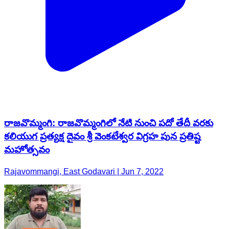
రాజవొమ్మంగి: రాజవొమ్మంగిలో నేటి నుంచి పదో తేదీ వరకు
కలియుగ ప్రత్యక్ష దైవం శ్రీ వెంకటేశ్వర విగ్రహ పున ప్రతిష్ట
మహోత్సవం
Rajavommangi, East Godavari | Jun 7, 2022