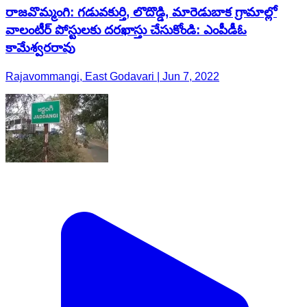
రాజవొమ్మంగి: గడువకుర్తి, లొదొడ్డి, మారెడుబాక గ్రామాల్లో
వాలంటీర్ పోస్టులకు దరఖాస్తు చేసుకోండి: ఎంపీడీఓ
కామేశ్వరరావు
Rajavommangi, East Godavari | Jun 7, 2022