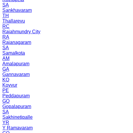
SA
Sankhavaram
TH
Thallarevu
RC
Rajahmundry City
RA
Rajanagaram
SA
Samalkota
AM
Amalapuram
GA
Gannavaram
KO
Kovvur
PE
Peddapuram
GO
Gopalapuram
SA
Sakhinetipalle
YR
Y Ramavaram