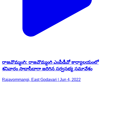
రాజవొమ్మంగి: రాజవొమ్మంగి ఎంపీడీవో కార్యాలయంలో
శనివారం సాదాసీదాగా జరిగిన సర్వసభ్య సమావేశం
Rajavommangi, East Godavari | Jun 4, 2022