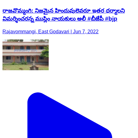
రాజవొమ్మంగి: నిజమైన హిందువులెవరూ ఇతర ధర్మాలని
విమర్శించరన్న ముస్లిం నాయకులు అలీ #బీజేపీ #bjp
Rajavommangi, East Godavari | Jun 7, 2022