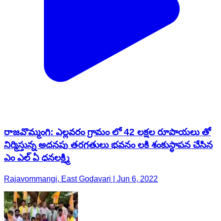
రాజవొమ్మంగి: ఎల్లవరం గ్రామం లో 42 లక్షల రూపాయలు తో
నిర్మిస్తున్న అదనపు తరగతులు భవనం లకి శంకుస్థాపన చేసిన
ఎం ఎల్ ఏ ధనలక్ష్మి
Rajavommangi, East Godavari | Jun 6, 2022