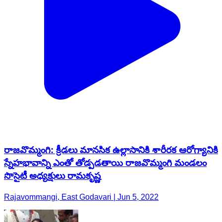
రాజవొమ్మంగి: క్రీడలు మానసిక ఉల్లాసానికి శారీరక ఆరోగ్యానికి
స్నేహభావాన్ని ఎంతో తోడ్పడతాయి రాజవొమ్మంగి మండలం
సొసైటీ అధ్యక్షులు రామకృష్ణ
Rajavommangi, East Godavari | Jun 5, 2022