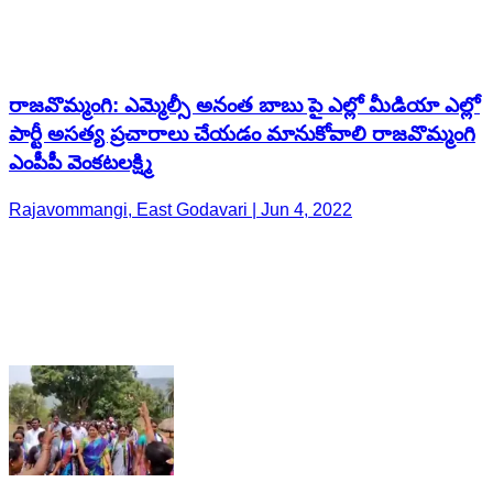
రాజవొమ్మంగి: ఎమ్మెల్సీ అనంత బాబు పై ఎల్లో మీడియా ఎల్లో
పార్టీ అసత్య ప్రచారాలు చేయడం మానుకోవాలి రాజవొమ్మంగి
ఎంపీపీ వెంకటలక్ష్మి
Rajavommangi, East Godavari | Jun 4, 2022