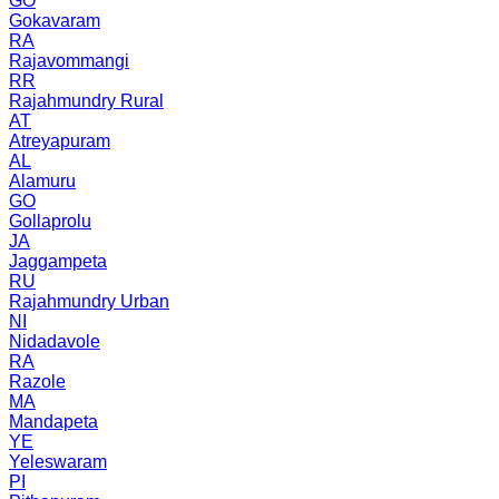
GO
Gokavaram
RA
Rajavommangi
RR
Rajahmundry Rural
AT
Atreyapuram
AL
Alamuru
GO
Gollaprolu
JA
Jaggampeta
RU
Rajahmundry Urban
NI
Nidadavole
RA
Razole
MA
Mandapeta
YE
Yeleswaram
PI