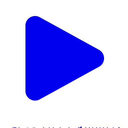
రాజవొమ్మంగి: వైరామవరం మండలంలో గడపగడపకు మన
ప్రభుత్వం కార్యక్రమంలో పాల్గొన్న ఎమ్మెల్యే నాగులపల్లి
ధనలక్ష్మి, హారతులు పట్టిన ప్రజలు
Rajavommangi, East Godavari | Jun 4, 2022