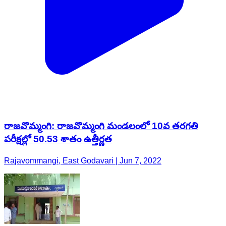
రాజవొమ్మంగి: రాజవొమ్మంగి మండలంలో 10వ తరగతి
పరీక్షల్లో 50.53 శాతం ఉత్తీర్ణత
Rajavommangi, East Godavari | Jun 7, 2022