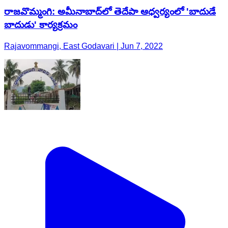
రాజవొమ్మంగి: అమీనాబాద్‌లో తెదేపా ఆధ్వర్యంలో 'బాదుడే
బాదుడు' కార్యక్రమం
Rajavommangi, East Godavari | Jun 7, 2022