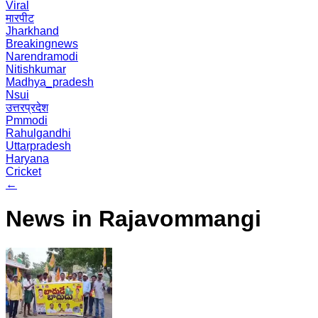
Viral
मारपीट
Jharkhand
Breakingnews
Narendramodi
Nitishkumar
Madhya_pradesh
Nsui
उत्तरप्रदेश
Pmmodi
Rahulgandhi
Uttarpradesh
Haryana
Cricket
←
News in Rajavommangi