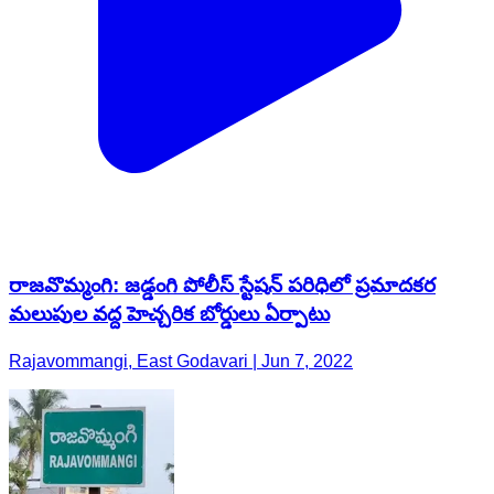
రాజవొమ్మంగి: జడ్డంగి పోలీస్‌ స్టేషన్‌ పరిధిలో ప్రమాదకర
మలుపుల వద్ద హెచ్చరిక బోర్డులు ఏర్పాటు
Rajavommangi, East Godavari | Jun 7, 2022