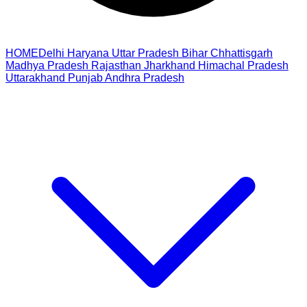
HOME
Delhi
Haryana
Uttar Pradesh
Bihar
Chhattisgarh
Madhya Pradesh
Rajasthan
Jharkhand
Himachal Pradesh
Uttarakhand
Punjab
Andhra Pradesh