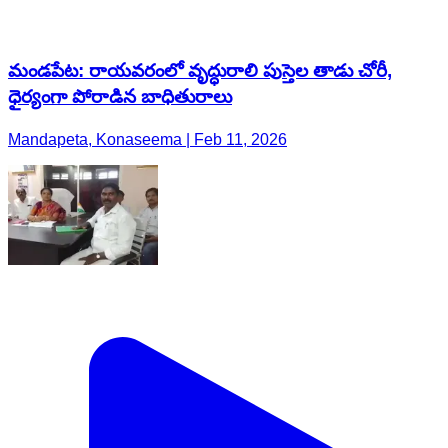
మండపేట: రాయవరంలో వృద్ధురాలి పుస్తెల తాడు చోరీ,
ధైర్యంగా పోరాడిన బాధితురాలు
Mandapeta, Konaseema | Feb 11, 2026