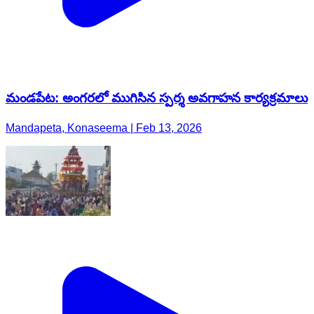
మండపేట: అంగరలో ముగిసిన స్పర్శ అవగాహన కార్యక్రమాలు
Mandapeta, Konaseema | Feb 13, 2026