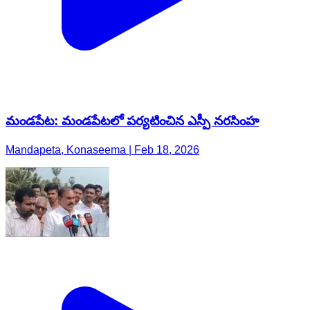
మండపేట: మండపేటలో పర్యటించిన ఎస్పీ నరసింహ
Mandapeta, Konaseema | Feb 18, 2026