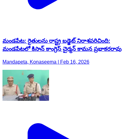
మండపేట: రైతులను రాష్ట్ర బడ్జెట్ నిరాశపరిచింది:
మండపేటలో కిసాన్ కాంగ్రెస్ చైర్మన్ కామన ప్రభాకరరావు
Mandapeta, Konaseema | Feb 16, 2026