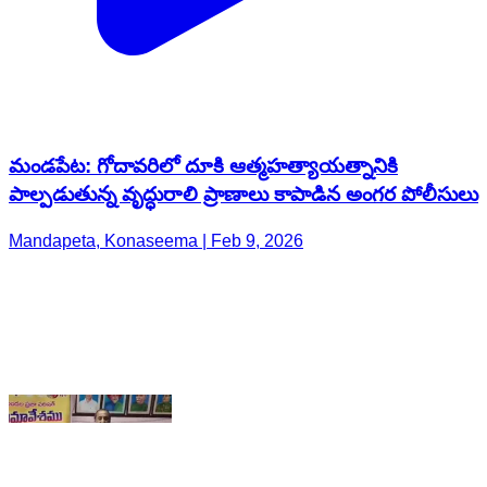
మండపేట: గోదావరిలో దూకి ఆత్మహత్యాయత్నానికి
పాల్పడుతున్న వృద్ధురాలి ప్రాణాలు కాపాడిన అంగర పోలీసులు
Mandapeta, Konaseema | Feb 9, 2026