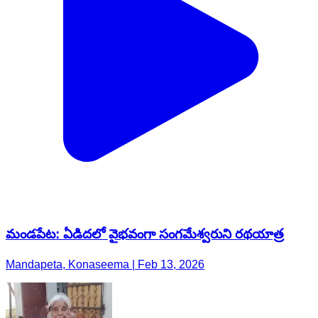
మండపేట: ఏడిదలో వైభవంగా సంగమేశ్వరుని రథయాత్ర
Mandapeta, Konaseema | Feb 13, 2026