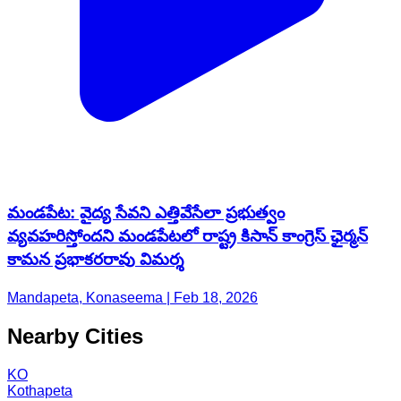
మండపేట: వైద్య సేవని ఎత్తివేసేలా ప్రభుత్వం
వ్యవహరిస్తోందని మండపేటలో రాష్ట్ర కిసాన్ కాంగ్రెస్ ఛైర్మన్
కామన ప్రభాకరరావు విమర్శ
Mandapeta, Konaseema | Feb 18, 2026
Nearby Cities
KO
Kothapeta