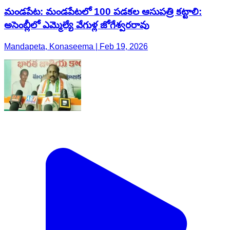
మండపేట: మండపేటలో 100 పడకల ఆసుపత్రి కట్టాలి:
అసెంబ్లీలో ఎమ్మెల్యే వేగుళ్ల జోగేశ్వరరావు
Mandapeta, Konaseema | Feb 19, 2026