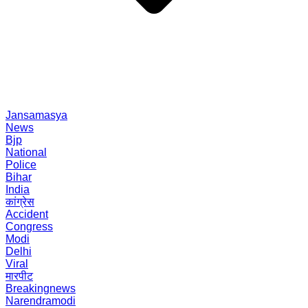
Jansamasya
News
Bjp
National
Police
Bihar
India
कांग्रेस
Accident
Congress
Modi
Delhi
Viral
मारपीट
Breakingnews
Narendramodi