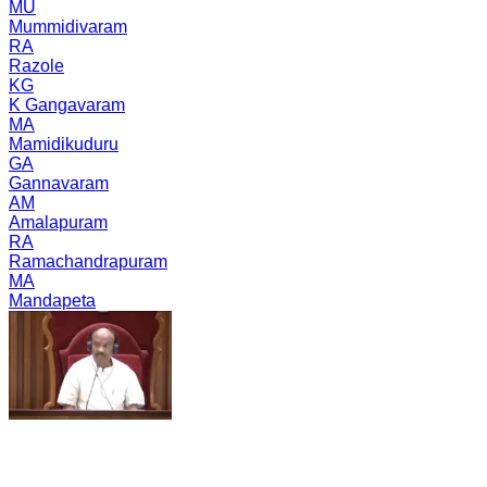
MU
Mummidivaram
RA
Razole
KG
K Gangavaram
MA
Mamidikuduru
GA
Gannavaram
AM
Amalapuram
RA
Ramachandrapuram
MA
Mandapeta