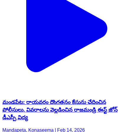
మండపేట: రాయవరం దొంగతనం కేసును ఛేదించిన
పోలీసులు, వివరాలను వెల్లడించిన రాజమండ్రి ఈస్ట్ జోన్
డీఎస్పీ విద్య
Mandapeta, Konaseema | Feb 14, 2026