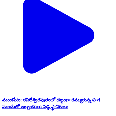
మండపేట: కపిలేశ్వరపురంలో దట్టంగా కమ్ముకున్న పొగ
మంచుతో ఇబ్బందులు పడ్డ స్థానికులు
Mandapeta, Konaseema | Feb 10, 2026