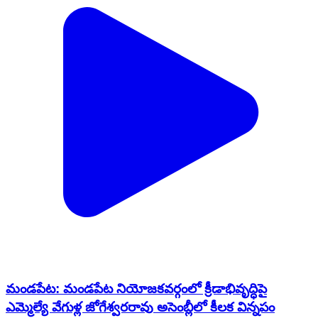
మండపేట: మండపేట నియోజకవర్గంలో క్రీడాభివృద్ధిపై
ఎమ్మెల్యే వేగుళ్ల జోగేశ్వరరావు అసెంబ్లీలో కీలక విన్నపం