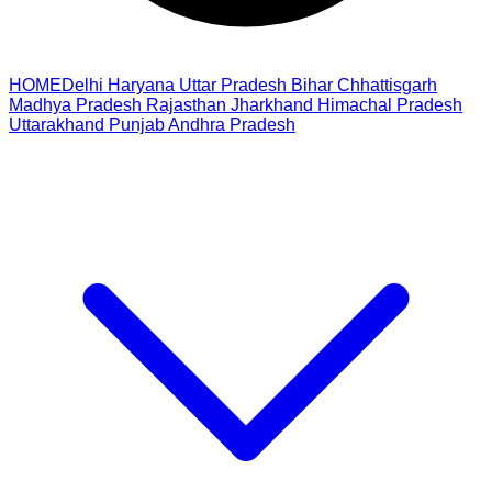
HOME
Delhi
Haryana
Uttar Pradesh
Bihar
Chhattisgarh
Madhya Pradesh
Rajasthan
Jharkhand
Himachal Pradesh
Uttarakhand
Punjab
Andhra Pradesh