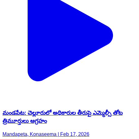
మండపేట: చెల్లూరులో అధికారుల తీరుపై ఎమ్మెల్సీ తోట
త్రిమూర్తులు ఆగ్రహం
Mandapeta, Konaseema | Feb 17, 2026