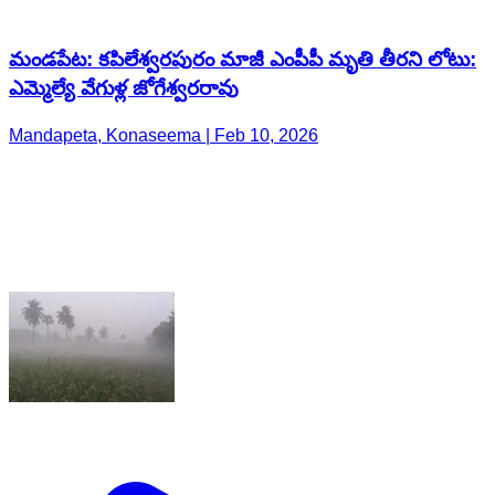
మండపేట: కపిలేశ్వరపురం మాజీ ఎంపీపీ మృతి తీరని లోటు:
ఎమ్మెల్యే వేగుళ్ల జోగేశ్వరరావు
Mandapeta, Konaseema | Feb 10, 2026