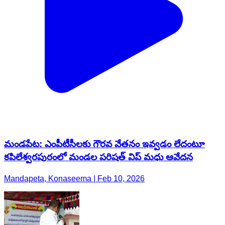
మండపేట: ఎంపీటీసీలకు గౌరవ వేతనం ఇవ్వడం లేదంటూ
కపిలేశ్వరపురంలో మండల పరిషత్ విప్ మధు ఆవేదన
Mandapeta, Konaseema | Feb 10, 2026