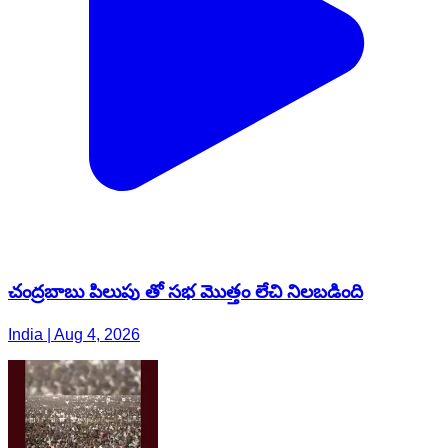
చంద్రబాబు పిలుపు తో సభ మొత్తం లేచి నిలబడింది
India | Aug 4, 2026