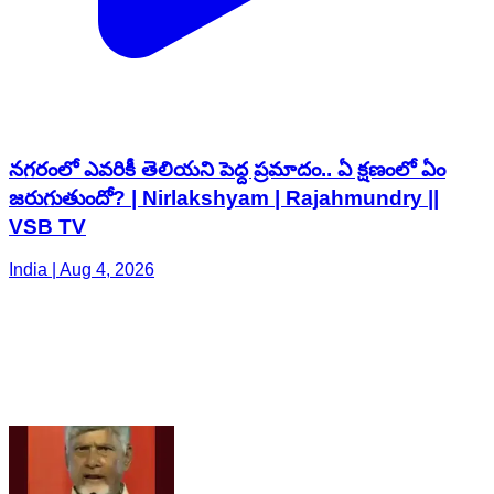
నగరంలో ఎవరికీ తెలియని పెద్ద ప్రమాదం.. ఏ క్షణంలో ఏం
జరుగుతుందో? | Nirlakshyam | Rajahmundry ||
VSB TV
India | Aug 4, 2026