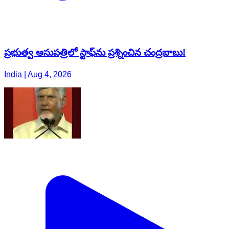
ప్రభుత్వ ఆసుపత్రిలో స్టాఫ్‌ను ప్రశ్నించిన చంద్రబాబు!
India | Aug 4, 2026