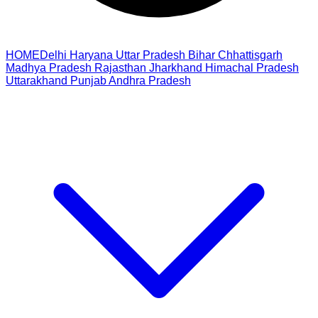
HOME
Delhi
Haryana
Uttar Pradesh
Bihar
Chhattisgarh
Madhya Pradesh
Rajasthan
Jharkhand
Himachal Pradesh
Uttarakhand
Punjab
Andhra Pradesh