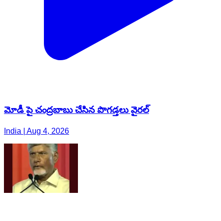
మోడీ పై చంద్రబాబు చేసిన పొగడ్తలు వైరల్
India | Aug 4, 2026