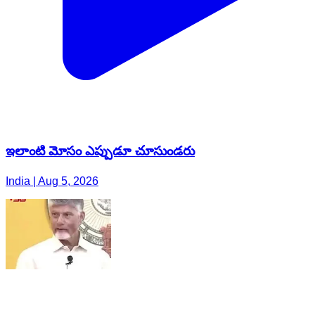
ఇలాంటి మోసం ఎప్పుడూ చూసుండరు
India | Aug 5, 2026