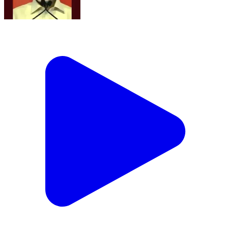
భోగాపురం ఎయిర్‌పోర్ట్ ప్రత్యేకతలు చూసారా?
India | Aug 4, 2026