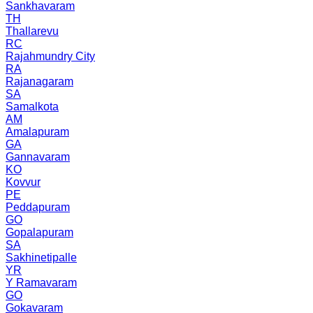
Sankhavaram
TH
Thallarevu
RC
Rajahmundry City
RA
Rajanagaram
SA
Samalkota
AM
Amalapuram
GA
Gannavaram
KO
Kovvur
PE
Peddapuram
GO
Gopalapuram
SA
Sakhinetipalle
YR
Y Ramavaram
GO
Gokavaram