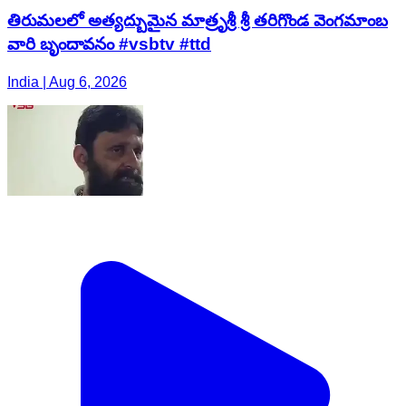
తిరుమలలో అత్యద్బుమైన మాత్రృశ్రీ శ్రీ తరిగొండ వెంగమాంబ
వారి బృందావనం #vsbtv #ttd
India | Aug 6, 2026