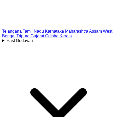
Telangana
Tamil Nadu
Karnataka
Maharashtra
Assam
West
Bengal
Tripura
Gujarat
Odisha
Kerala
East Godavari