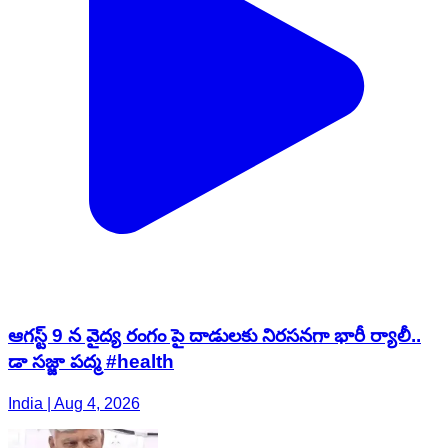
ఆగస్ట్ 9 న వైద్య రంగం పై దాడులకు నిరసనగా భారీ ర్యాలీ..
డా సజ్జా పద్మ #health
India | Aug 4, 2026