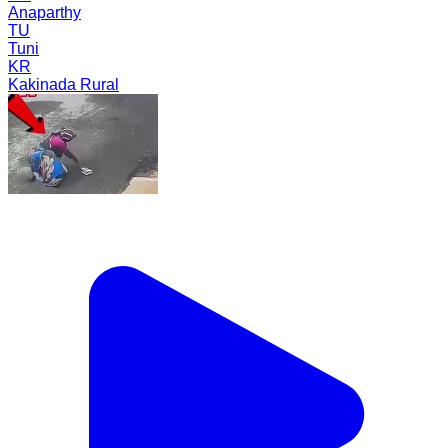
Anaparthy
TU
Tuni
KR
Kakinada Rural