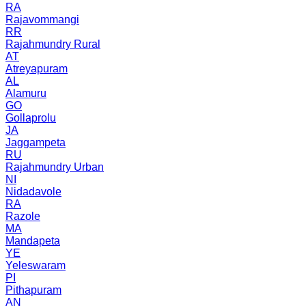
RA
Rajavommangi
RR
Rajahmundry Rural
AT
Atreyapuram
AL
Alamuru
GO
Gollaprolu
JA
Jaggampeta
RU
Rajahmundry Urban
NI
Nidadavole
RA
Razole
MA
Mandapeta
YE
Yeleswaram
PI
Pithapuram
AN