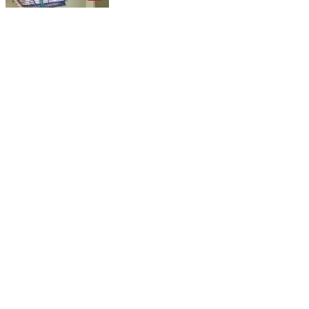
ఈ ఐడియా చూస్తే షాక్ అవుతారు!
India | Aug 4, 2026