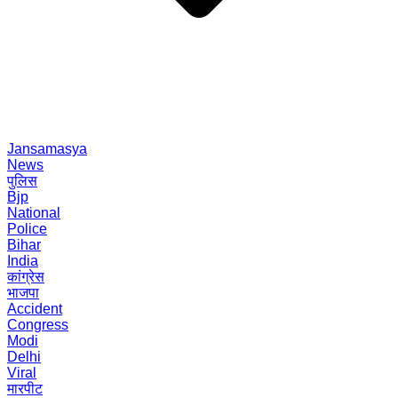
Jansamasya
News
पुलिस
Bjp
National
Police
Bihar
India
कांग्रेस
भाजपा
Accident
Congress
Modi
Delhi
Viral
मारपीट