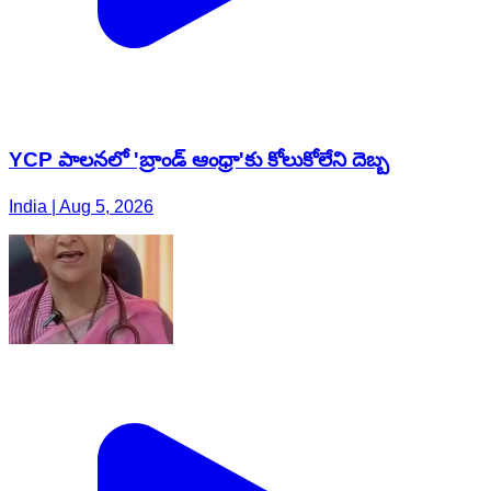
YCP పాలనలో 'బ్రాండ్ ఆంధ్రా'కు కోలుకోలేని దెబ్బ
India | Aug 5, 2026