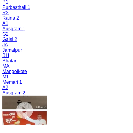
P1
Purbasthali 1
R2
Raina 2
A1
Ausgram 1
G2
Galsi 2
JA
Jamalpur
BH
Bhatar
MA
Mangolkote
M1
Memari 1
A2
Ausgram 2