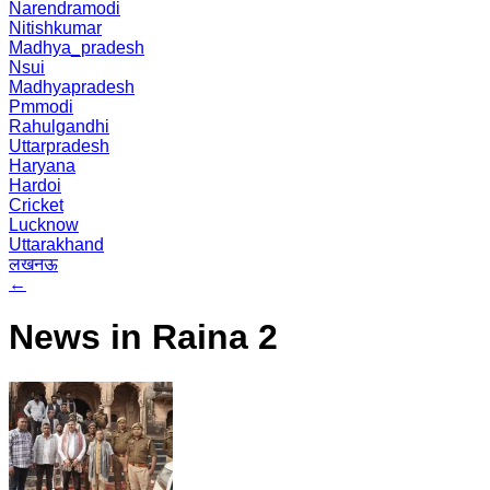
Narendramodi
Nitishkumar
Madhya_pradesh
Nsui
Madhyapradesh
Pmmodi
Rahulgandhi
Uttarpradesh
Haryana
Hardoi
Cricket
Lucknow
Uttarakhand
लखनऊ
←
News in Raina 2