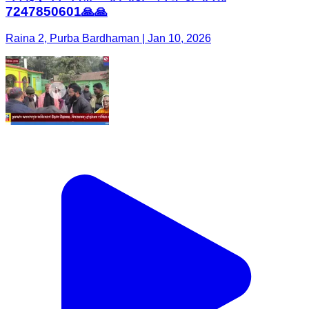
7247850601🙏🙏
Raina 2, Purba Bardhaman | Jan 10, 2026