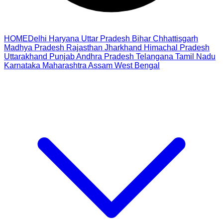
HOME
Delhi
Haryana
Uttar Pradesh
Bihar
Chhattisgarh
Madhya Pradesh
Rajasthan
Jharkhand
Himachal Pradesh
Uttarakhand
Punjab
Andhra Pradesh
Telangana
Tamil Nadu
Karnataka
Maharashtra
Assam
West Bengal