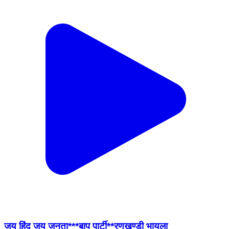
जय हिंद जय जनता***बाप पार्टी**रणखण्डी भायला