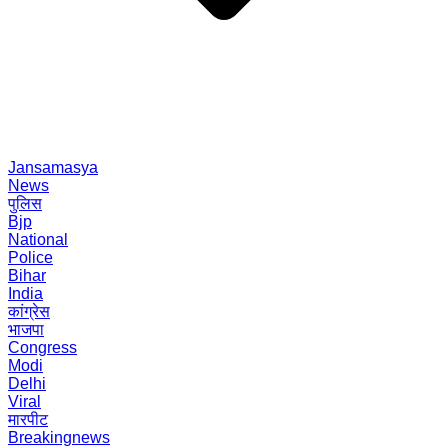
Jansamasya
News
पुलिस
Bjp
National
Police
Bihar
India
कांग्रेस
भाजपा
Congress
Modi
Delhi
Viral
मारपीट
Breakingnews