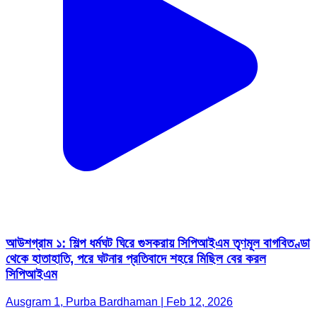
আউশগ্রাম ১: শিল্প ধর্মঘট ঘিরে গুসকরায় সিপিআইএম তৃণমূল বাগবিতণ্ডা
থেকে হাতাহাতি, পরে ঘটনার প্রতিবাদে শহরে মিছিল বের করল
সিপিআইএম
Ausgram 1, Purba Bardhaman | Feb 12, 2026