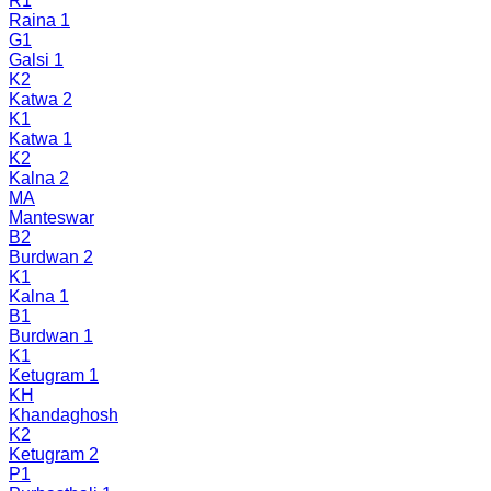
R1
Raina 1
G1
Galsi 1
K2
Katwa 2
K1
Katwa 1
K2
Kalna 2
MA
Manteswar
B2
Burdwan 2
K1
Kalna 1
B1
Burdwan 1
K1
Ketugram 1
KH
Khandaghosh
K2
Ketugram 2
P1