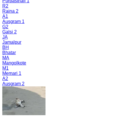
Purbasthali 1
R2
Raina 2
A1
Ausgram 1
G2
Galsi 2
JA
Jamalpur
BH
Bhatar
MA
Mangolkote
M1
Memari 1
A2
Ausgram 2