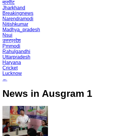
मारपीट
Jharkhand
Breakingnews
Narendramodi
Nitishkumar
Madhya_pradesh
Nsui
उत्तरप्रदेश
Pmmodi
Rahulgandhi
Uttarpradesh
Haryana
Cricket
Lucknow
←
News in Ausgram 1