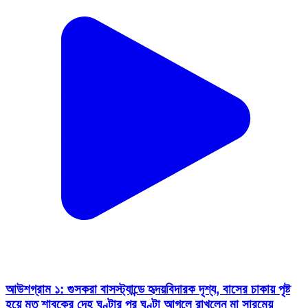
আউশগ্রাম ১: গুসকরা বাসস্ট্যান্ডে হৃদয়বিদারক দৃশ্য, বাসের চাকায় পৃষ্ট
হয়ে মৃত শাবকের দেহ ঘণ্টার পর ঘণ্টা আগলে রাখলেন মা সারমেয়