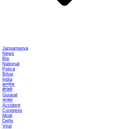
Jansamasya
News
Bjp
National
Police
Bihar
India
कांग्रेस
बीजेपी
Gujarat
भाजपा
Accident
Congress
Modi
Delhi
Viral