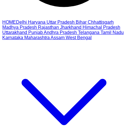
HOME
Delhi
Haryana
Uttar Pradesh
Bihar
Chhattisgarh
Madhya Pradesh
Rajasthan
Jharkhand
Himachal Pradesh
Uttarakhand
Punjab
Andhra Pradesh
Telangana
Tamil Nadu
Karnataka
Maharashtra
Assam
West Bengal