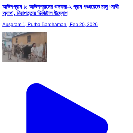
আউশগ্রাম ১: আউশগ্রামের গুসকরা-২ গ্রাম পঞ্চায়েতে চালু ‘সাথী
অ্যাপ’, নিরাপত্তায় ডিজিটাল উদ্যোগ
Ausgram 1, Purba Bardhaman | Feb 20, 2026