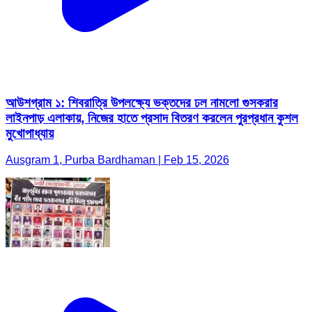
আউশগ্রাম ১: শিবরাত্রি উপলক্ষ্যে ভক্তদের ঢল নামলো গুসকরার
লাইনপাড় এলাকায়, নিজের হাতে প্রসাদ বিতরণ করলেন পুরপ্রধান কুশল
মুখোপাধ্যায়
Ausgram 1, Purba Bardhaman | Feb 15, 2026