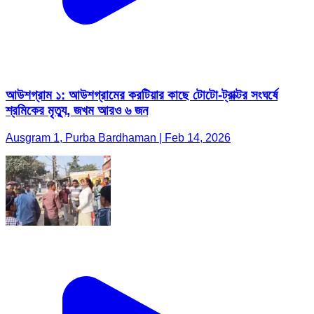
আউশগ্রাম ১: আউশগ্রামের করটিয়ার কাছে টোটো-ট্রাক্টর সংঘর্ষে
শ্রমিকের মৃত্যু, জখম আরও ৬ জন
Ausgram 1, Purba Bardhaman | Feb 14, 2026