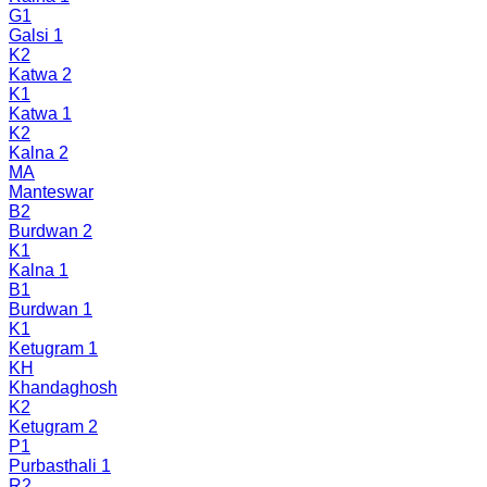
G1
Galsi 1
K2
Katwa 2
K1
Katwa 1
K2
Kalna 2
MA
Manteswar
B2
Burdwan 2
K1
Kalna 1
B1
Burdwan 1
K1
Ketugram 1
KH
Khandaghosh
K2
Ketugram 2
P1
Purbasthali 1
R2