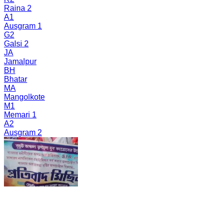
Raina 2
A1
Ausgram 1
G2
Galsi 2
JA
Jamalpur
BH
Bhatar
MA
Mangolkote
M1
Memari 1
A2
Ausgram 2