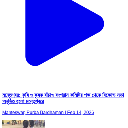
মন্তেশ্বর: কৃষি ও কৃষক বাঁচাও সংগ্রাম কমিটির পক্ষ থেকে বিক্ষোভ সভা
অনুষ্ঠিত হলো মন্তেশ্বরে
Manteswar, Purba Bardhaman | Feb 14, 2026