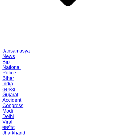
Jansamasya
News
Bjp
National
Police
Bihar
India
कांग्रेस
Gujarat
Accident
Congress
Modi
Delhi
Viral
मारपीट
Jharkhand