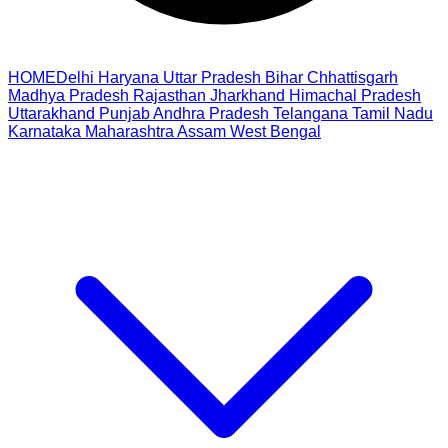
HOME
Delhi
Haryana
Uttar Pradesh
Bihar
Chhattisgarh
Madhya Pradesh
Rajasthan
Jharkhand
Himachal Pradesh
Uttarakhand
Punjab
Andhra Pradesh
Telangana
Tamil Nadu
Karnataka
Maharashtra
Assam
West Bengal