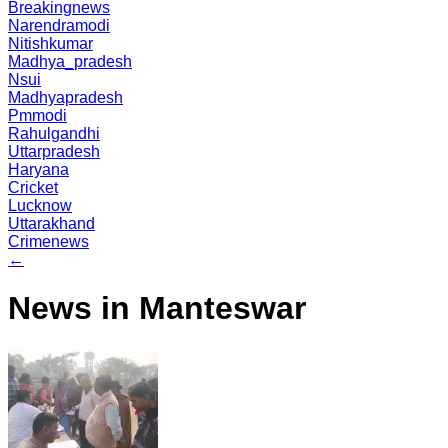
Breakingnews
Narendramodi
Nitishkumar
Madhya_pradesh
Nsui
Madhyapradesh
Pmmodi
Rahulgandhi
Uttarpradesh
Haryana
Cricket
Lucknow
Uttarakhand
Crimenews
←
News in Manteswar