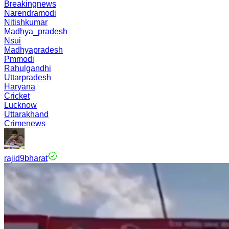
Breakingnews
Narendramodi
Nitishkumar
Madhya_pradesh
Nsui
Madhyapradesh
Pmmodi
Rahulgandhi
Uttarpradesh
Haryana
Cricket
Lucknow
Uttarakhand
Crimenews
rajid9bharat