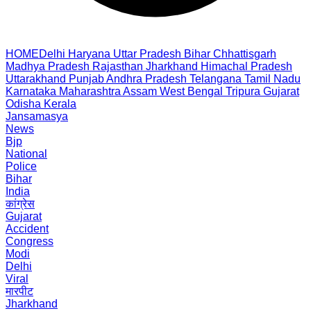
HOME
Delhi
Haryana
Uttar Pradesh
Bihar
Chhattisgarh
Madhya Pradesh
Rajasthan
Jharkhand
Himachal Pradesh
Uttarakhand
Punjab
Andhra Pradesh
Telangana
Tamil Nadu
Karnataka
Maharashtra
Assam
West Bengal
Tripura
Gujarat
Odisha
Kerala
Jansamasya
News
Bjp
National
Police
Bihar
India
कांग्रेस
Gujarat
Accident
Congress
Modi
Delhi
Viral
मारपीट
Jharkhand