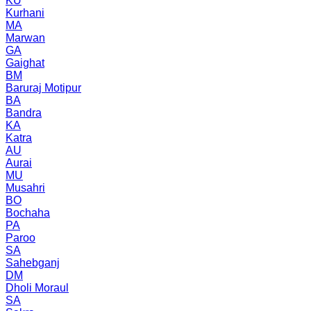
KU
Kurhani
MA
Marwan
GA
Gaighat
BM
Baruraj Motipur
BA
Bandra
KA
Katra
AU
Aurai
MU
Musahri
BO
Bochaha
PA
Paroo
SA
Sahebganj
DM
Dholi Moraul
SA