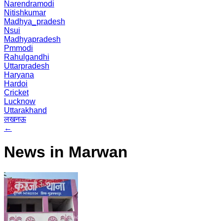
Narendramodi
Nitishkumar
Madhya_pradesh
Nsui
Madhyapradesh
Pmmodi
Rahulgandhi
Uttarpradesh
Haryana
Hardoi
Cricket
Lucknow
Uttarakhand
लखनऊ
←
News in Marwan