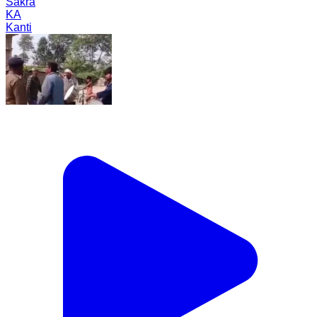
Sakra
KA
Kanti