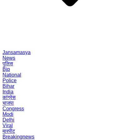
Jansamasya
News
पुलिस
Bjp
National
Police
Bihar
India
कांग्रेस
भाजपा
Congress
Modi
Delhi
Viral
मारपीट
Breakingnews