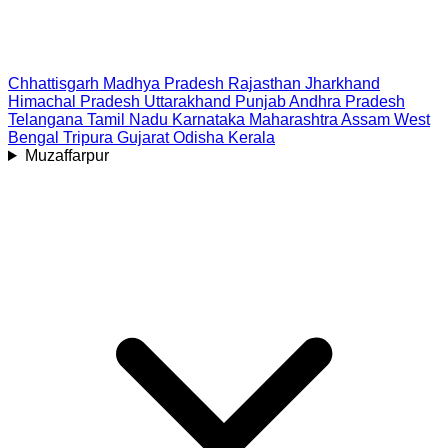
Chhattisgarh
Madhya Pradesh
Rajasthan
Jharkhand
Himachal Pradesh
Uttarakhand
Punjab
Andhra Pradesh
Telangana
Tamil Nadu
Karnataka
Maharashtra
Assam
West
Bengal
Tripura
Gujarat
Odisha
Kerala
Muzaffarpur