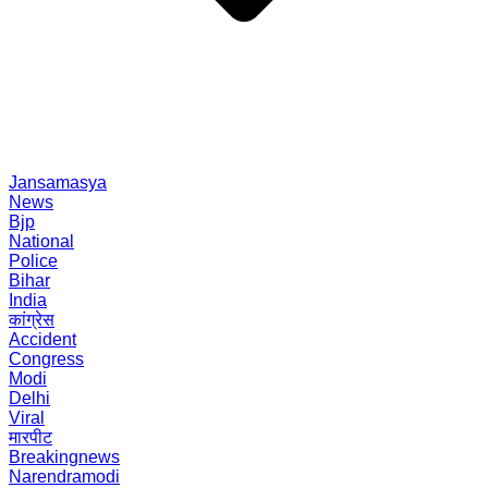
Jansamasya
News
Bjp
National
Police
Bihar
India
कांग्रेस
Accident
Congress
Modi
Delhi
Viral
मारपीट
Breakingnews
Narendramodi