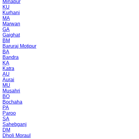
Minapur
KU
Kurhani
MA
Marwan
GA
Gaighat
BM
Baruraj Motipur
BA
Bandra
KA
Katra
AU
Aurai
MU
Musahri
BO
Bochaha
PA
Paroo
SA
Sahebganj
DM
Dholi Moraul