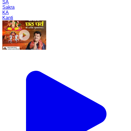
SA
Sakra
KA
Kanti