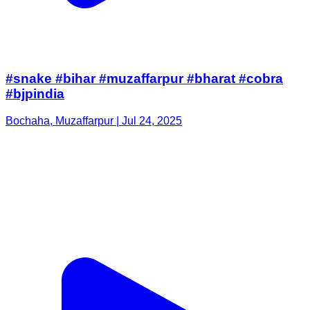
#snake #bihar #muzaffarpur #bharat #cobra
#bjpindia
Bochaha, Muzaffarpur | Jul 24, 2025