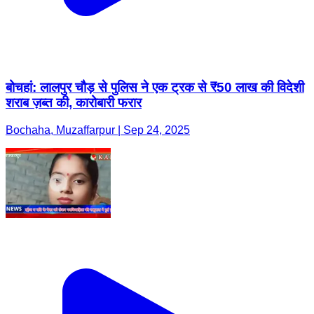
बोचहां: लालपुर चौड़ से पुलिस ने एक ट्रक से ₹50 लाख की विदेशी
शराब ज़ब्त की, कारोबारी फरार
Bochaha, Muzaffarpur | Sep 24, 2025