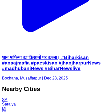
धान माफिया का किसानों पर कब्जा। #Biharkisan
#anaajmafia #pacskisan #jhanjharpurNews
#madhubaniNews #BiharNewslive
Bochaha, Muzaffarpur | Dec 28, 2025
Nearby Cities
SA
Saraiya
MI