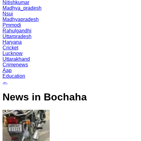
Nitishkumar
Madhya_pradesh
Nsui
Madhyapradesh
Pmmodi
Rahulgandhi
Uttarpradesh
Haryana
Cricket
Lucknow
Uttarakhand
Crimenews
Aap
Education
←
News in Bochaha