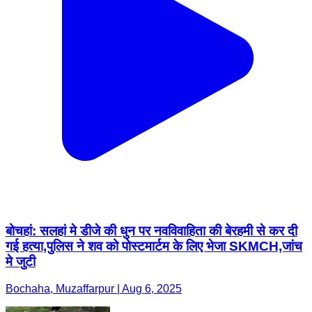
बोचहां: सलहां मे डीजे की धुन पर नवविवाहिता की बेरहमी से कर दी
गई हत्या,पुलिस ने शव को पोस्टमार्टम के लिए भेजा SKMCH,जांच
मे जुटी
Bochaha, Muzaffarpur | Aug 6, 2025