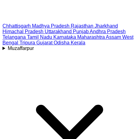
Chhattisgarh
Madhya Pradesh
Rajasthan
Jharkhand
Himachal Pradesh
Uttarakhand
Punjab
Andhra Pradesh
Telangana
Tamil Nadu
Karnataka
Maharashtra
Assam
West
Bengal
Tripura
Gujarat
Odisha
Kerala
Muzaffarpur