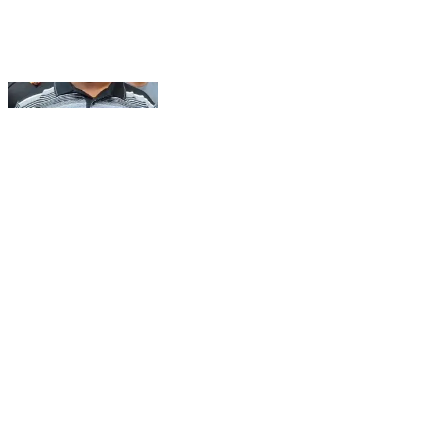
#गरीबनाथ मंदिर के बाहर दुकानें हटाने पर हंगामा, दुकानदारों ने
पार्षद पर लगाया आरोप। #A2zbiharnewsmuzaffarpur