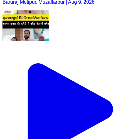
Baruraj Motipur, Muzaffarpur | Aug 9, 2026