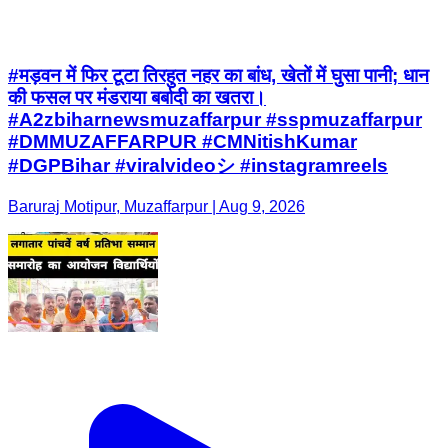
#मड़वन में फिर टूटा तिरहुत नहर का बांध, खेतों में घुसा पानी; धान
की फसल पर मंडराया बर्बादी का खतरा।
#A2zbiharnewsmuzaffarpur #sspmuzaffarpur
#DMMUZAFFARPUR #CMNitishKumar
#DGPBihar #viralvideoシ #instagramreels
Baruraj Motipur, Muzaffarpur | Aug 9, 2026