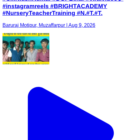
#instagramreels #BRIGHTACADEMY
#NurseryTeacherTraining #N.#T.#T.
Baruraj Motipur, Muzaffarpur | Aug 9, 2026