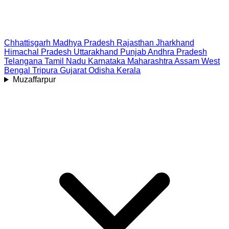
Chhattisgarh
Madhya Pradesh
Rajasthan
Jharkhand
Himachal Pradesh
Uttarakhand
Punjab
Andhra Pradesh
Telangana
Tamil Nadu
Karnataka
Maharashtra
Assam
West
Bengal
Tripura
Gujarat
Odisha
Kerala
Muzaffarpur