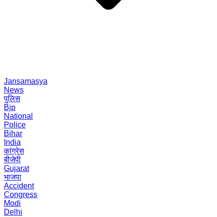
Jansamasya
News
पुलिस
Bjp
National
Police
Bihar
India
कांग्रेस
बीजेपी
Gujarat
भाजपा
Accident
Congress
Modi
Delhi