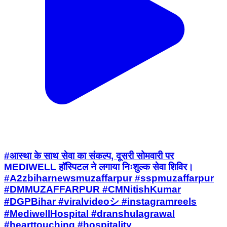
#आस्था के साथ सेवा का संकल्प, दूसरी सोमवारी पर
MEDIWELL हॉस्पिटल ने लगाया निःशुल्क सेवा शिविर।
#A2zbiharnewsmuzaffarpur #sspmuzaffarpur
#DMMUZAFFARPUR #CMNitishKumar
#DGPBihar #viralvideoシ #instagramreels
#MediwellHospital #dranshulagrawal
#hearttouching #hospitality