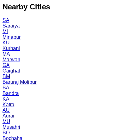
Nearby Cities
SA
Saraiya
MI
Minapur
KU
Kurhani
MA
Marwan
GA
Gaighat
BM
Baruraj Motipur
BA
Bandra
KA
Katra
AU
Aurai
MU
Musahri
BO
Bochaha