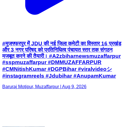
#मुजफ्फरपुर में JDU की नई जिला कमेटी का विस्तार 16 प्रखंड
और 3 नगर परिषद को प्रतिनिधित्व पंचायत स्तर तक संगठन
मजबूत करने की तैयारी। #A2zbiharnewsmuzaffarpur
#sspmuzaffarpur #DMMUZAFFARPUR
#CMNitishKumar #DGPBihar #viralvideoシ
#instagramreels #Jdubihar #AnupamKumar
Baruraj Motipur, Muzaffarpur | Aug 9, 2026