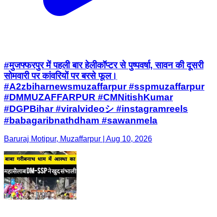
#मुजफ्फरपुर में पहली बार हेलीकॉप्टर से पुष्पवर्षा, सावन की दूसरी
सोमवारी पर कांवरियों पर बरसे फूल।
#A2zbiharnewsmuzaffarpur #sspmuzaffarpur
#DMMUZAFFARPUR #CMNitishKumar
#DGPBihar #viralvideoシ #instagramreels
#babagaribnathdham #sawanmela
Baruraj Motipur, Muzaffarpur | Aug 10, 2026