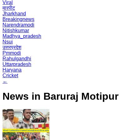
Viral
मारपीट
Jharkhand
Breakingnews
Narendramodi
Nitishkumar
Madhya_pradesh
Nsui
उत्तरप्रदेश
Pmmodi
Rahulgandhi
Uttarpradesh
Haryana
Cricket
←
News in Baruraj Motipur