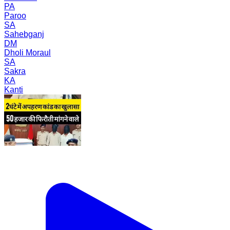
PA
Paroo
SA
Sahebganj
DM
Dholi Moraul
SA
Sakra
KA
Kanti