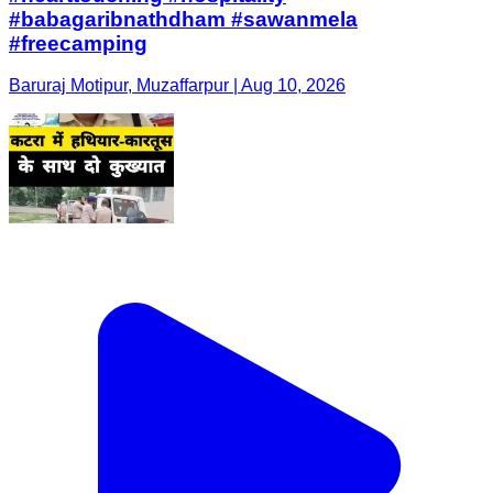
#babagaribnathdham #sawanmela
#freecamping
Baruraj Motipur, Muzaffarpur | Aug 10, 2026