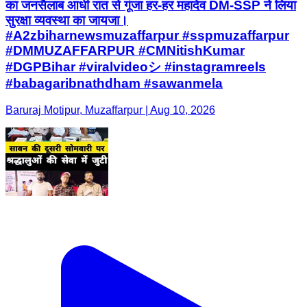
का जनसैलाब आधी रात से गूंजा हर-हर महादेव DM-SSP ने लिया
सुरक्षा व्यवस्था का जायजा।
#A2zbiharnewsmuzaffarpur #sspmuzaffarpur
#DMMUZAFFARPUR #CMNitishKumar
#DGPBihar #viralvideoシ #instagramreels
#babagaribnathdham #sawanmela
Baruraj Motipur, Muzaffarpur | Aug 10, 2026