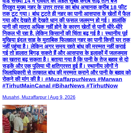
वार्ड संख्या 14 में रविवार की अहले सुबह करीब साढ़े तीन बजे
तिरहुत मुख्य नहर के उत्तर तरफ का बांध अचानक करीब 18 फीट
तक टूट गया। बांध टूटते ही नहर का पानी आसपास के खेतों में फैल
गया और देखते ही देखते धान की फसल जलमग्न हो गई। हालांकि
पानी की मात्रा अधिक नहीं होने के कारण खेतों से पानी धीरे-धीरे
निकल भी रहा है, लेकिन किसानों की चिंता बढ़ गई है। स्थानीय पूर्व
मुखिया इंदल साह के मुताबिक फिलहाल नहर का पानी किसी घर तक
नहीं पहुंचा है। लेकिन अगर समय रहते बांध की मरम्मत नहीं कराई
गई तो हालात बिगड़ सकते हैं और आसपास के इलाकों में जलजमाव
का खतरा बढ़ सकता है। बताया गया है कि पानी के तेज बहाव से दो
सड़कें और एक पुलिया भी क्षतिग्रस्त हुई हैं। स्थानीय लोगों ने
जिलाधिकारी से तत्काल बांध की मरम्मत कराने और पानी के बहाव को
रोकने की मांग की है। #MuzaffarpurNews #Marwan
#TirhutMainCanal #BiharNews #TirhutNow
Musahri, Muzaffarpur | Aug 9, 2026