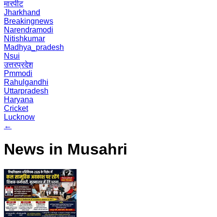
मारपीट
Jharkhand
Breakingnews
Narendramodi
Nitishkumar
Madhya_pradesh
Nsui
उत्तरप्रदेश
Pmmodi
Rahulgandhi
Uttarpradesh
Haryana
Cricket
Lucknow
←
News in Musahri