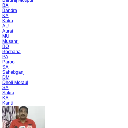
Baruraj Motipur
BA
Bandra
KA
Katra
AU
Aurai
MU
Musahri
BO
Bochaha
PA
Paroo
SA
Sahebganj
DM
Dholi Moraul
SA
Sakra
KA
Kanti