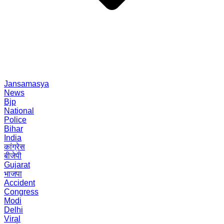
Jansamasya
News
Bjp
National
Police
Bihar
India
कांग्रेस
बीजेपी
Gujarat
भाजपा
Accident
Congress
Modi
Delhi
Viral