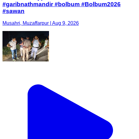
#garibnathmandir #bolbum #Bolbum2026
#sawan
Musahri, Muzaffarpur | Aug 9, 2026