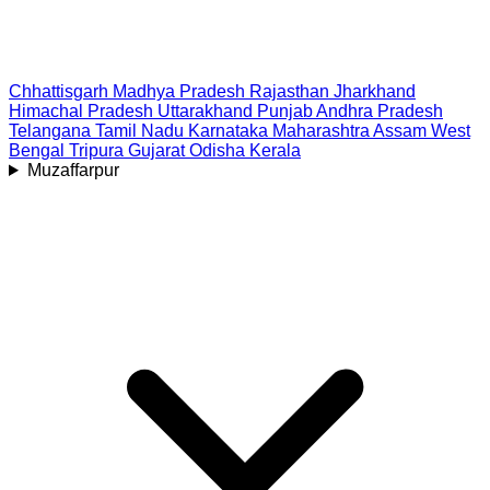
Chhattisgarh
Madhya Pradesh
Rajasthan
Jharkhand
Himachal Pradesh
Uttarakhand
Punjab
Andhra Pradesh
Telangana
Tamil Nadu
Karnataka
Maharashtra
Assam
West
Bengal
Tripura
Gujarat
Odisha
Kerala
Muzaffarpur