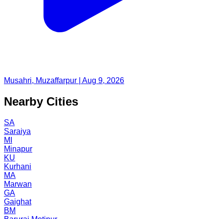
Musahri, Muzaffarpur | Aug 9, 2026
Nearby Cities
SA
Saraiya
MI
Minapur
KU
Kurhani
MA
Marwan
GA
Gaighat
BM