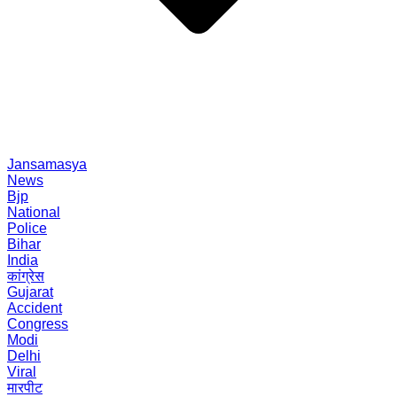
Jansamasya
News
Bjp
National
Police
Bihar
India
कांग्रेस
Gujarat
Accident
Congress
Modi
Delhi
Viral
मारपीट