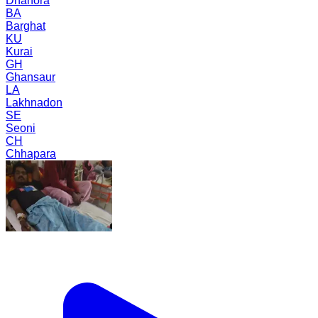
Dhanora
BA
Barghat
KU
Kurai
GH
Ghansaur
LA
Lakhnadon
SE
Seoni
CH
Chhapara