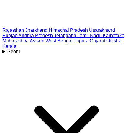
Rajasthan
Jharkhand
Himachal Pradesh
Uttarakhand
Punjab
Andhra Pradesh
Telangana
Tamil Nadu
Karnataka
Maharashtra
Assam
West Bengal
Tripura
Gujarat
Odisha
Kerala
Seoni