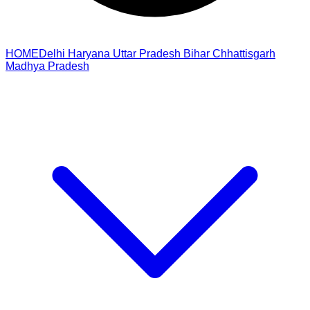
HOME
Delhi
Haryana
Uttar Pradesh
Bihar
Chhattisgarh
Madhya Pradesh