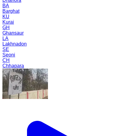
Dhanora
BA
Barghat
KU
Kurai
GH
Ghansaur
LA
Lakhnadon
SE
Seoni
CH
Chhapara