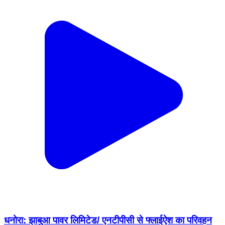
धनोरा: झाबुआ पावर लिमिटेड/ एनटीपीसी से फ्लाईऐश का परिवहन
बना मुसीबत, रोड पर दौड़ रहे 60-70 ओवरलोड डंपर
Dhanora, Seoni | Feb 5, 2026