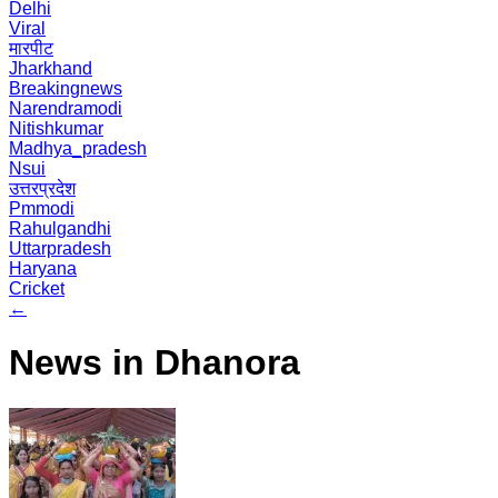
Delhi
Viral
मारपीट
Jharkhand
Breakingnews
Narendramodi
Nitishkumar
Madhya_pradesh
Nsui
उत्तरप्रदेश
Pmmodi
Rahulgandhi
Uttarpradesh
Haryana
Cricket
←
News in Dhanora