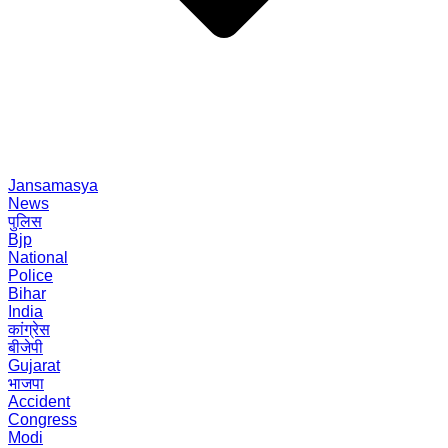
Jansamasya
News
पुलिस
Bjp
National
Police
Bihar
India
कांग्रेस
बीजेपी
Gujarat
भाजपा
Accident
Congress
Modi