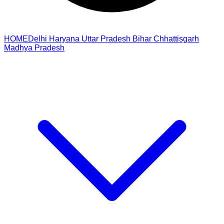
HOME
Delhi
Haryana
Uttar Pradesh
Bihar
Chhattisgarh
Madhya Pradesh