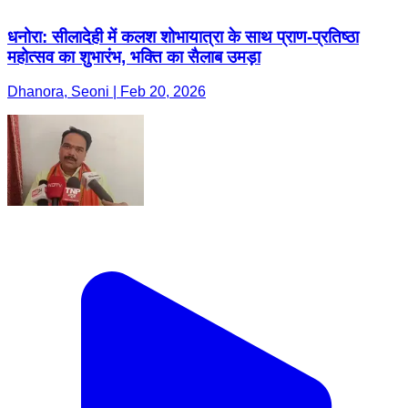
धनोरा: सीलादेही में कलश शोभायात्रा के साथ प्राण-प्रतिष्ठा
महोत्सव का शुभारंभ, भक्ति का सैलाब उमड़ा
Dhanora, Seoni | Feb 20, 2026