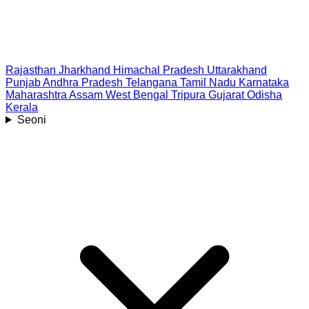
Rajasthan
Jharkhand
Himachal Pradesh
Uttarakhand
Punjab
Andhra Pradesh
Telangana
Tamil Nadu
Karnataka
Maharashtra
Assam
West Bengal
Tripura
Gujarat
Odisha
Kerala
Seoni