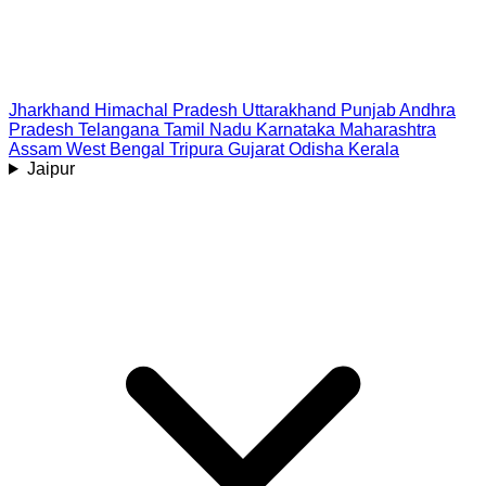
Jharkhand
Himachal Pradesh
Uttarakhand
Punjab
Andhra
Pradesh
Telangana
Tamil Nadu
Karnataka
Maharashtra
Assam
West Bengal
Tripura
Gujarat
Odisha
Kerala
Jaipur