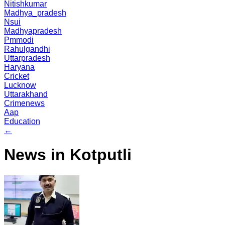
Nitishkumar
Madhya_pradesh
Nsui
Madhyapradesh
Pmmodi
Rahulgandhi
Uttarpradesh
Haryana
Cricket
Lucknow
Uttarakhand
Crimenews
Aap
Education
←
News in Kotputli