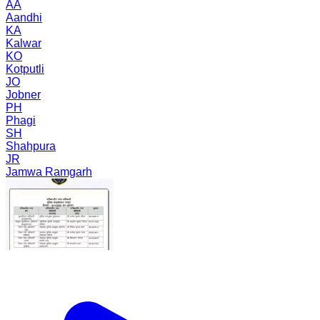
AA
Aandhi
KA
Kalwar
KO
Kotputli
JO
Jobner
PH
Phagi
SH
Shahpura
JR
Jamwa Ramgarh