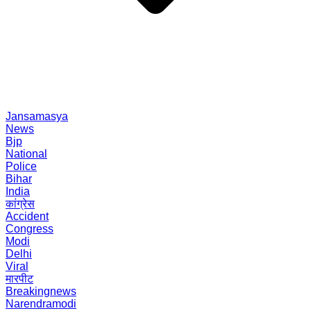
Jansamasya
News
Bjp
National
Police
Bihar
India
कांग्रेस
Accident
Congress
Modi
Delhi
Viral
मारपीट
Breakingnews
Narendramodi