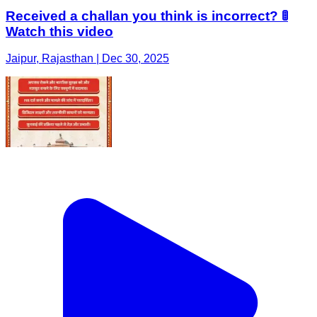
Received a challan you think is incorrect? 🚦
Watch this video
Jaipur, Rajasthan | Dec 30, 2025