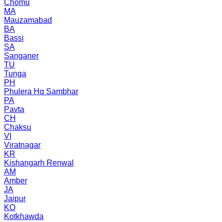
Chomu
MA
Mauzamabad
BA
Bassi
SA
Sanganer
TU
Tunga
PH
Phulera Hq Sambhar
PA
Pavta
CH
Chaksu
VI
Viratnagar
KR
Kishangarh Renwal
AM
Amber
JA
Jaipur
KO
Kotkhawda