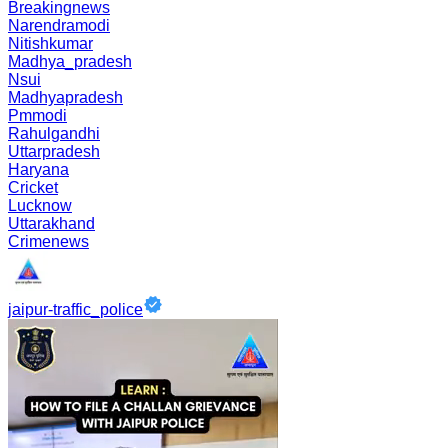
Breakingnews
Narendramodi
Nitishkumar
Madhya_pradesh
Nsui
Madhyapradesh
Pmmodi
Rahulgandhi
Uttarpradesh
Haryana
Cricket
Lucknow
Uttarakhand
Crimenews
jaipur-traffic_police