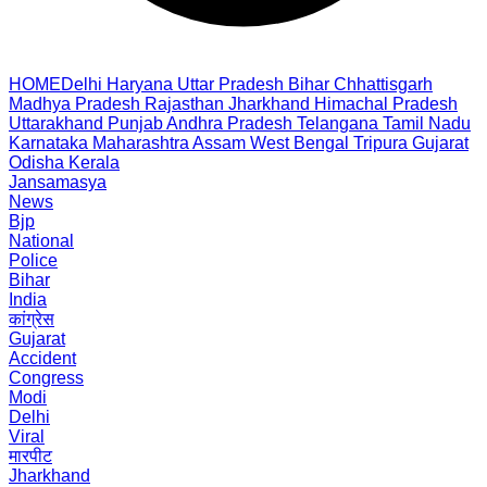
HOME
Delhi
Haryana
Uttar Pradesh
Bihar
Chhattisgarh
Madhya Pradesh
Rajasthan
Jharkhand
Himachal Pradesh
Uttarakhand
Punjab
Andhra Pradesh
Telangana
Tamil Nadu
Karnataka
Maharashtra
Assam
West Bengal
Tripura
Gujarat
Odisha
Kerala
Jansamasya
News
Bjp
National
Police
Bihar
India
कांग्रेस
Gujarat
Accident
Congress
Modi
Delhi
Viral
मारपीट
Jharkhand