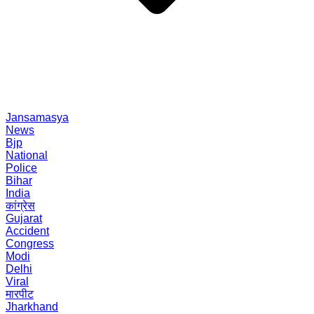
Jansamasya
News
Bjp
National
Police
Bihar
India
कांग्रेस
Gujarat
Accident
Congress
Modi
Delhi
Viral
मारपीट
Jharkhand