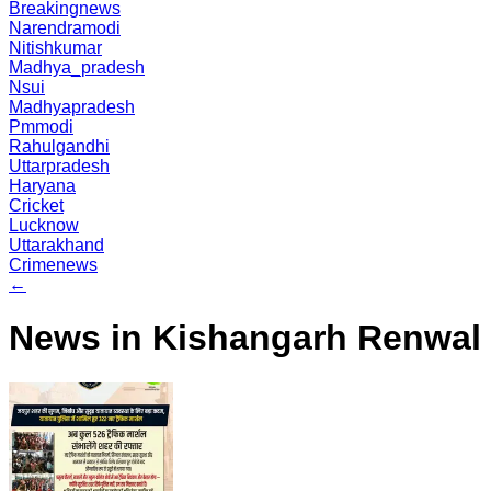
Breakingnews
Narendramodi
Nitishkumar
Madhya_pradesh
Nsui
Madhyapradesh
Pmmodi
Rahulgandhi
Uttarpradesh
Haryana
Cricket
Lucknow
Uttarakhand
Crimenews
←
News in Kishangarh Renwal