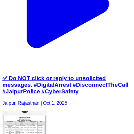
✅ Do NOT click or reply to unsolicited
messages. #DigitalArrest #DisconnectTheCall
#JaipurPolice #CyberSafety
Jaipur, Rajasthan | Oct 1, 2025