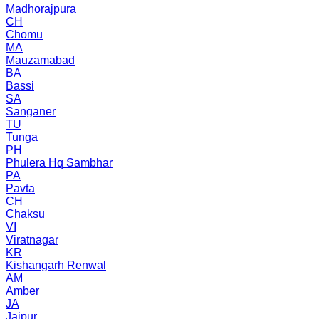
Madhorajpura
CH
Chomu
MA
Mauzamabad
BA
Bassi
SA
Sanganer
TU
Tunga
PH
Phulera Hq Sambhar
PA
Pavta
CH
Chaksu
VI
Viratnagar
KR
Kishangarh Renwal
AM
Amber
JA
Jaipur