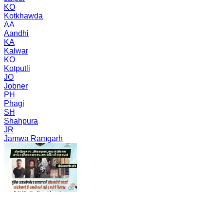
KO
Kotkhawda
AA
Aandhi
KA
Kalwar
KO
Kotputli
JO
Jobner
PH
Phagi
SH
Shahpura
JR
Jamwa Ramgarh