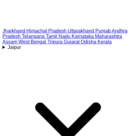
Jharkhand
Himachal Pradesh
Uttarakhand
Punjab
Andhra
Pradesh
Telangana
Tamil Nadu
Karnataka
Maharashtra
Assam
West Bengal
Tripura
Gujarat
Odisha
Kerala
Jaipur