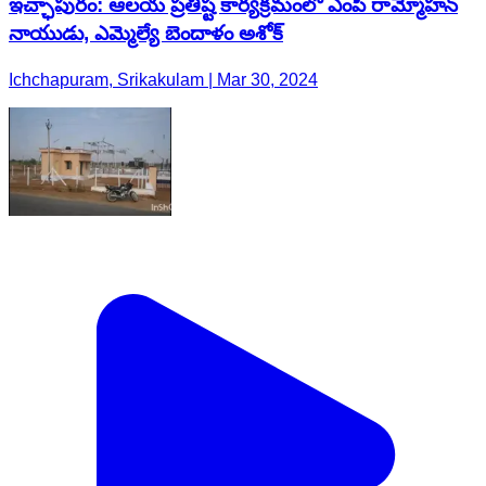
ఇచ్ఛాపురం: ఆలయ ప్రతిష్ట కార్యక్రమంలో ఎంపీ రామ్మోహన్
నాయుడు, ఎమ్మెల్యే బెందాళం అశోక్
Ichchapuram, Srikakulam | Mar 30, 2024