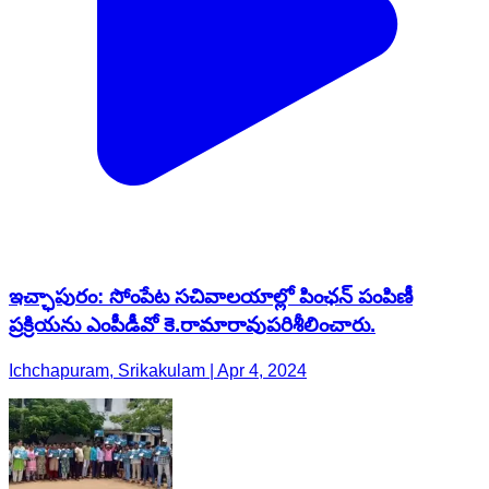
ఇచ్ఛాపురం: సోంపేట సచివాలయాల్లో పింఛన్ పంపిణీ
ప్రక్రియను ఎంపీడీవో కె.రామారావుపరిశీలించారు.
Ichchapuram, Srikakulam | Apr 4, 2024