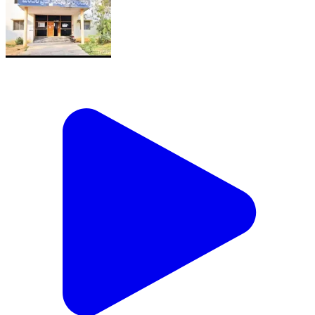
ఇచ్ఛాపురం: శనివారం కంచిలి మండల పరిషత్ సార్వసభ్య