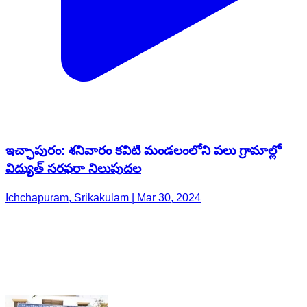
ఇచ్ఛాపురం: శనివారం కవిటి మండలంలోని పలు గ్రామాల్లో
విద్యుత్ సరఫరా నిలుపుదల
Ichchapuram, Srikakulam | Mar 30, 2024