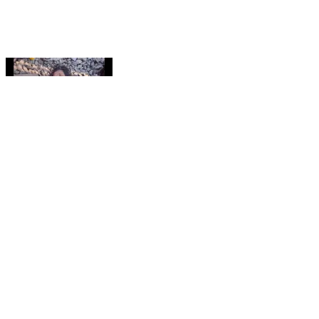
ఇచ్ఛాపురం: గుర్తుతెలియని మహిళా మృతి