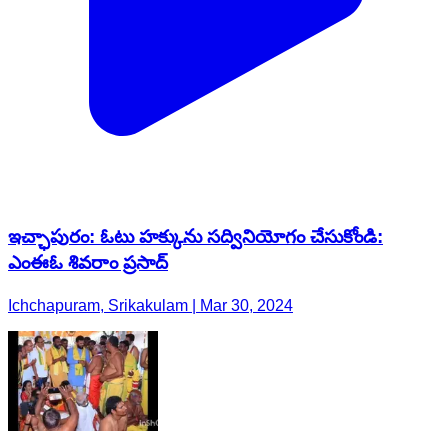
ఇచ్ఛాపురం: ఓటు హక్కును సద్వినియోగం చేసుకోండి:
ఎంఈఓ శివరాం ప్రసాద్
Ichchapuram, Srikakulam | Mar 30, 2024