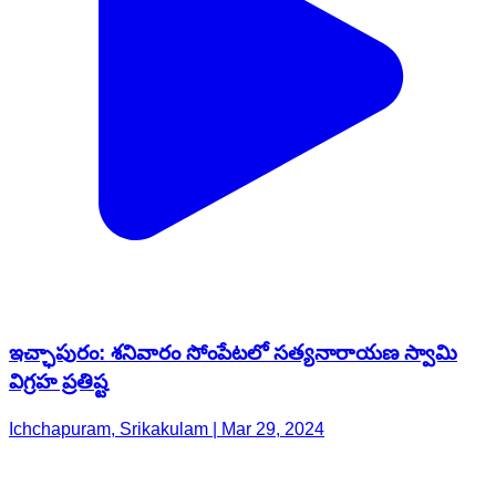
ఇచ్ఛాపురం: శనివారం సోంపేటలో సత్యనారాయణ స్వామి
విగ్రహ ప్రతిష్ట
Ichchapuram, Srikakulam | Mar 29, 2024