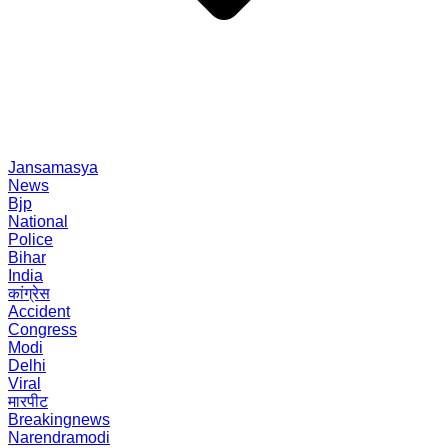
Jansamasya
News
Bjp
National
Police
Bihar
India
कांग्रेस
Accident
Congress
Modi
Delhi
Viral
मारपीट
Breakingnews
Narendramodi