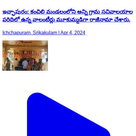
ఇచ్ఛాపురం: కంచిలి మండలంలోని అన్ని గ్రామ సచివాలయాల
పరిధిలో ఉన్న వాలంటీర్లు మూకుమ్మడిగా రాజీనామా చేశారు.
Ichchapuram, Srikakulam | Apr 4, 2024