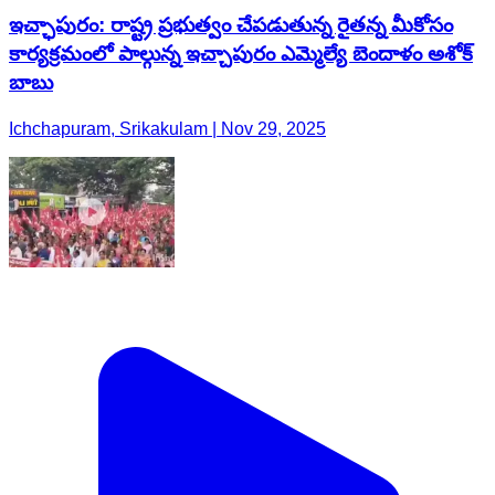
ఇచ్ఛాపురం: రాష్ట్ర ప్రభుత్వం చేపడుతున్న రైతన్న మీకోసం
కార్యక్రమంలో పాల్గున్న ఇచ్చాపురం ఎమ్మెల్యే బెందాళం అశోక్
బాబు
Ichchapuram, Srikakulam | Nov 29, 2025