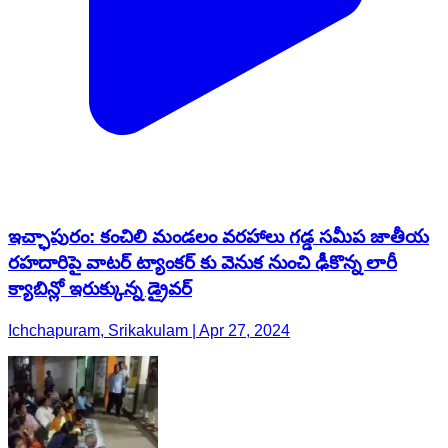
ఇచ్ఛాపురం: కంచిలి మండలం వరహాలు గడ్డ సమీప జాతీయ
రహదారిపై వాటర్ ట్యాంకర్ కు వెనుక నుంచి ఢీకొన్న లారీ
క్యాబిన్లో ఇరుక్కున్న డ్రైవర్
Ichchapuram, Srikakulam | Apr 27, 2024