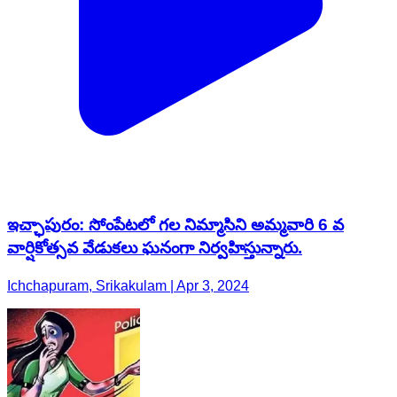
ఇచ్ఛాపురం: సోంపేటలో గల నిమ్మాసిని అమ్మవారి 6 వ
వార్షికోత్సవ వేడుకలు ఘనంగా నిర్వహిస్తున్నారు.
Ichchapuram, Srikakulam | Apr 3, 2024