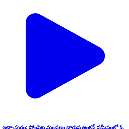
ఇచ్ఛాపురం: సోంపేట మండలం బారువ జంక్షన్ సమీపంలో ఓ