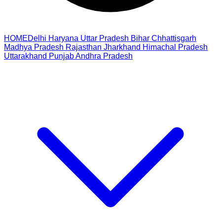
HOME
Delhi
Haryana
Uttar Pradesh
Bihar
Chhattisgarh
Madhya Pradesh
Rajasthan
Jharkhand
Himachal Pradesh
Uttarakhand
Punjab
Andhra Pradesh