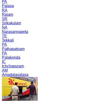
PA
Palasa
RA
Rajam
SR
Srikakulam
NA
Narasannapeta
TE
Tekkali
PA
Pathapatnam
PA
Palakonda
IC
Ichchapuram
AM
Amadalavalasa