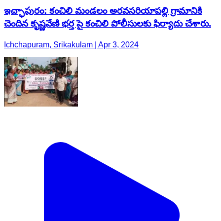
ఇచ్ఛాపురం: కంచిలి మండలం అరవసరియాపల్లి గ్రామానికి
చెందిన కృష్ణవేణి భర్త పై కంచిలి పోలీసులకు ఫిర్యాదు చేశారు.
Ichchapuram, Srikakulam | Apr 3, 2024