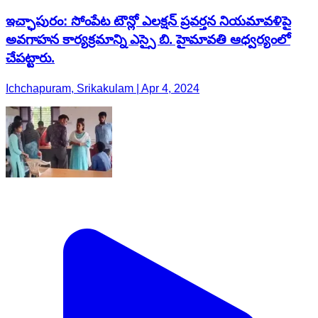
ఇచ్ఛాపురం: సోంపేట టౌన్లో ఎలక్షన్ ప్రవర్తన నియమావళిపై
అవగాహన కార్యక్రమాన్ని ఎస్సై బి. హైమావతి ఆధ్వర్యంలో
చేపట్టారు.
Ichchapuram, Srikakulam | Apr 4, 2024