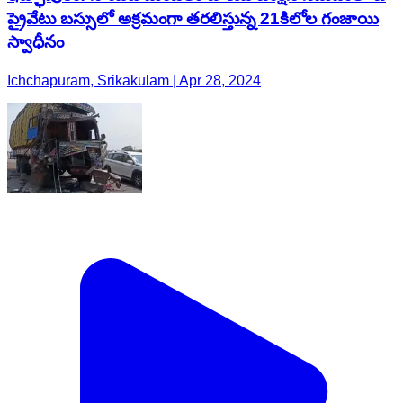
ప్రైవేటు బస్సులో అక్రమంగా తరలిస్తున్న 21కిలోల గంజాయి
స్వాధీనం
Ichchapuram, Srikakulam | Apr 28, 2024