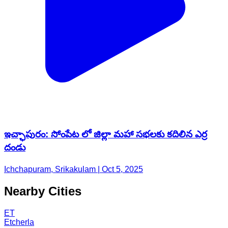
ఇచ్ఛాపురం: సోంపేట లో జిల్లా మహా సభలకు కదిలిన ఎర్ర
దండు
Ichchapuram, Srikakulam | Oct 5, 2025
Nearby Cities
ET
Etcherla