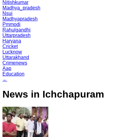
Nitishkumar
Madhya_pradesh
Nsui
Madhyapradesh
Pmmodi
Rahulgandhi
Uttarpradesh
Haryana
Cricket
Lucknow
Uttarakhand
Crimenews
Aap
Education
←
News in Ichchapuram