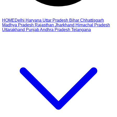
HOME
Delhi
Haryana
Uttar Pradesh
Bihar
Chhattisgarh
Madhya Pradesh
Rajasthan
Jharkhand
Himachal Pradesh
Uttarakhand
Punjab
Andhra Pradesh
Telangana