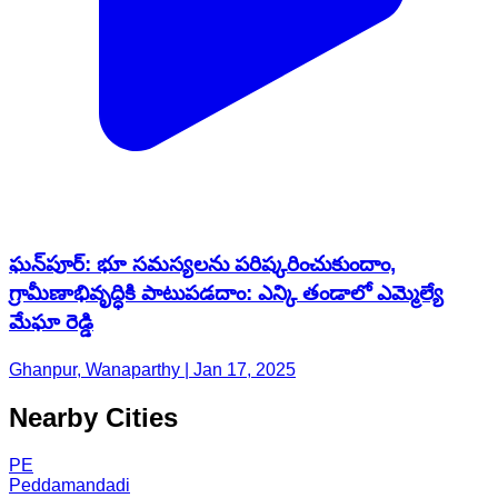
ఘన్‌పూర్: భూ సమస్యలను పరిష్కరించుకుందాం,
గ్రామీణాభివృద్ధికి పాటుపడదాం: ఎన్కి తండాలో ఎమ్మెల్యే
మేఘా రెడ్డి
Ghanpur, Wanaparthy | Jan 17, 2025
Nearby Cities
PE
Peddamandadi