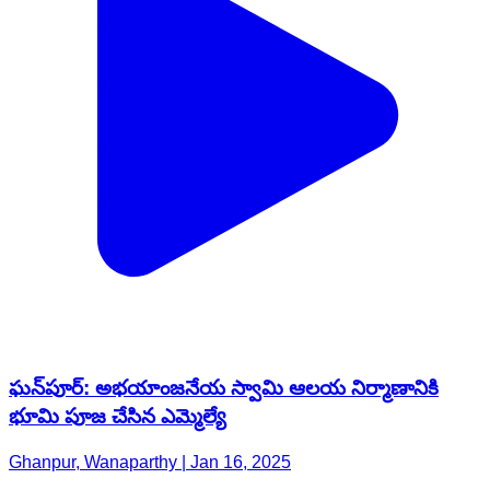
ఘన్‌పూర్: అభయాంజనేయ స్వామి ఆలయ నిర్మాణానికి
భూమి పూజ చేసిన ఎమ్మెల్యే
Ghanpur, Wanaparthy | Jan 16, 2025