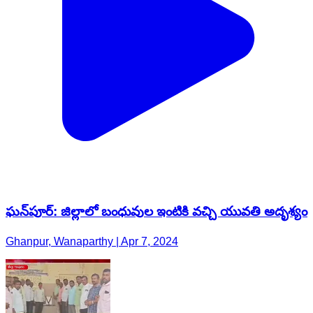
ఘన్‌పూర్: జిల్లాలో బంధువుల ఇంటికి వచ్చి యువతి అదృశ్యం
Ghanpur, Wanaparthy | Apr 7, 2024