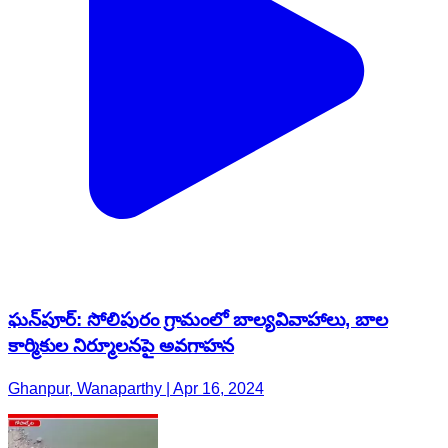
ఘన్‌పూర్: సోలిపురం గ్రామంలో బాల్యవివాహాలు, బాల
కార్మికుల నిర్మూలనపై అవగాహన
Ghanpur, Wanaparthy | Apr 16, 2024