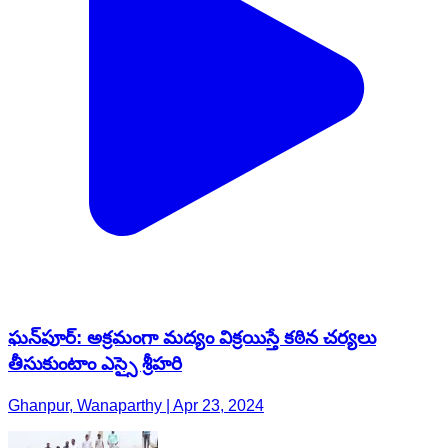
ఘన్‌పూర్: అక్రమంగా మద్యం విక్రయిస్తే కఠిన చర్యలు
తీసుకుంటాం ఎస్సై శ్రీహరి
Ghanpur, Wanaparthy | Apr 23, 2024