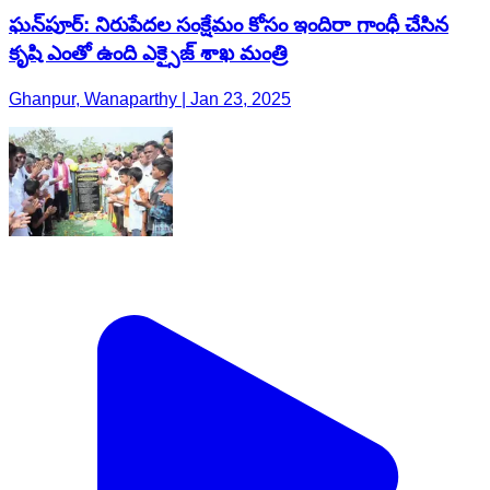
ఘన్‌పూర్: నిరుపేదల సంక్షేమం కోసం ఇందిరా గాంధీ చేసిన
కృషి ఎంతో ఉంది ఎక్సైజ్ శాఖ మంత్రి
Ghanpur, Wanaparthy | Jan 23, 2025