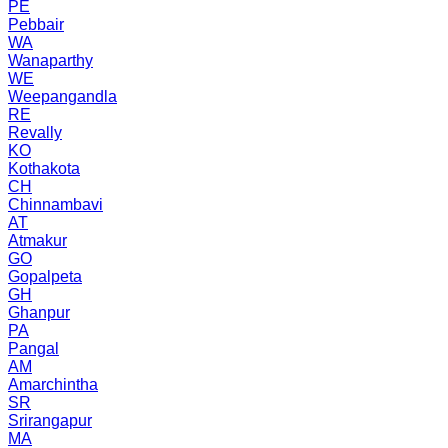
PE
Pebbair
WA
Wanaparthy
WE
Weepangandla
RE
Revally
KO
Kothakota
CH
Chinnambavi
AT
Atmakur
GO
Gopalpeta
GH
Ghanpur
PA
Pangal
AM
Amarchintha
SR
Srirangapur
MA