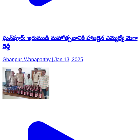
ఘన్‌పూర్: ఇరుముడి మహోత్సవానికి హాజరైన ఎమ్మెల్యే మెగా
రెడ్డి
Ghanpur, Wanaparthy | Jan 13, 2025