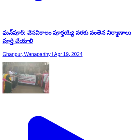
ఘన్‌పూర్: వేసవికాలం పూర్తయ్యే వరకు వంతెన నిర్మాణాలు
పూర్తి చేయాలి
Ghanpur, Wanaparthy | Apr 19, 2024