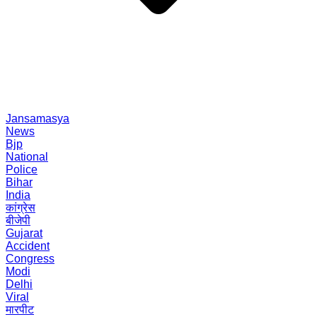
Jansamasya
News
Bjp
National
Police
Bihar
India
कांग्रेस
बीजेपी
Gujarat
Accident
Congress
Modi
Delhi
Viral
मारपीट