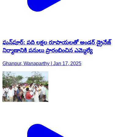
ఘన్‌పూర్: పది లక్షల రూపాయలతో అండర్ డ్రైనేజ్
నిర్మాణానికి పనులు ప్రారంభించిన ఎమ్మెల్యే
Ghanpur, Wanaparthy | Jan 17, 2025