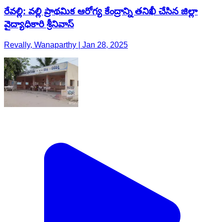
రేవల్లి: వల్లి ప్రాథమిక ఆరోగ్య కేంద్రాన్ని తనిఖీ చేసిన జిల్లా
వైద్యాధికారి శ్రీనివాస్
Revally, Wanaparthy | Jan 28, 2025