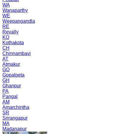
WA
Wanaparthy
WE
Weepangandla
RE
Revally
KO
Kothakota
CH
Chinnambavi
AT
Atmakur
GO
Gopalpeta
GH
Ghanpur
PA
Pangal
AM
Amarchintha
SR
Srirangapur
MA
Madanapur