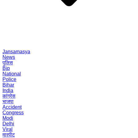
Jansamasya
News
पुलिस
Bjp
National
Police
Bihar
India
कांग्रेस
भाजपा
Accident
Congress
Modi
Delhi
Viral
मारपीट