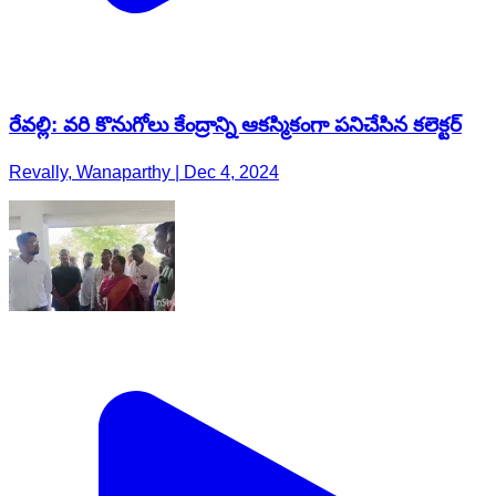
రేవల్లి: వరి కొనుగోలు కేంద్రాన్ని ఆకస్మికంగా పనిచేసిన కలెక్టర్
Revally, Wanaparthy | Dec 4, 2024