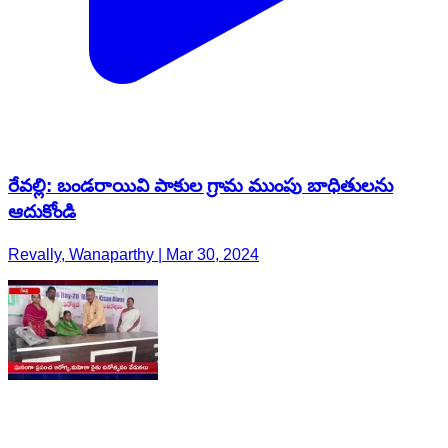
రేవల్లి: బండరాయివి పాకుల గ్రామ ముంపు బాధితులను
ఆదుకోండి
Revally, Wanaparthy | Mar 30, 2024