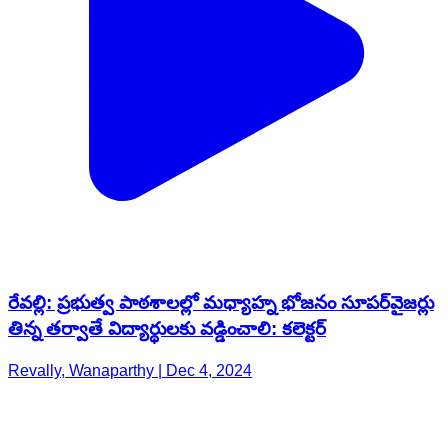
రేవల్లి: ప్రభుత్వ పాఠశాలల్లో మధ్యాహ్న భోజనం సూపర్‌వైజర్లు
తిన్న తర్వాతే విద్యార్థులకు వడ్డించాలి: కలెక్టర్‌
Revally, Wanaparthy | Dec 4, 2024