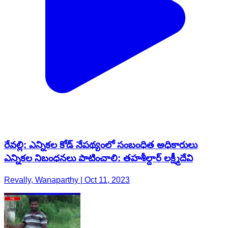
రేవల్లి: ఎన్నికల కోడ్ నేపథ్యంలో సంబంధిత అధికారులు
ఎన్నికల నిబంధనలు పాటించాలి: తహశీల్దార్ లక్ష్మీదేవి
Revally, Wanaparthy | Oct 11, 2023