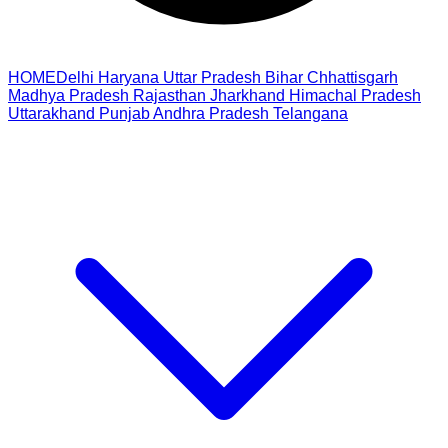
HOME
Delhi
Haryana
Uttar Pradesh
Bihar
Chhattisgarh
Madhya Pradesh
Rajasthan
Jharkhand
Himachal Pradesh
Uttarakhand
Punjab
Andhra Pradesh
Telangana