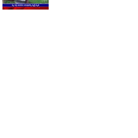
రేవల్లి: మండల పరిధిలోని బండరాయిపాకుల గ్రామానికి
చెందిన వ్యక్తి ద్విచక్ర వాహనం అదుపుతప్పి మృతి
Revally, Wanaparthy | Sep 30, 2023