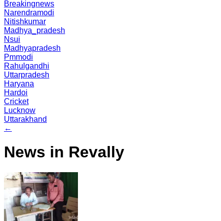
Breakingnews
Narendramodi
Nitishkumar
Madhya_pradesh
Nsui
Madhyapradesh
Pmmodi
Rahulgandhi
Uttarpradesh
Haryana
Hardoi
Cricket
Lucknow
Uttarakhand
←
News in Revally