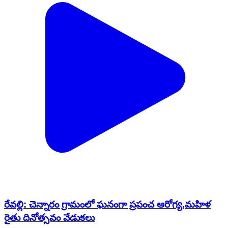
రేవల్లి: చెన్నారం గ్రామంలో ఘనంగా ప్రపంచ ఆరోగ్య,మహిళ
రైతు దినోత్సవం వేడుకలు
Revally, Wanaparthy | Oct 16, 2023