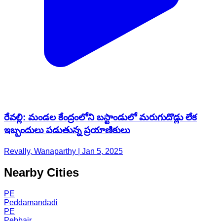
రేవల్లి: మండల కేంద్రంలోని బస్టాండులో మరుగుదొడ్లు లేక
ఇబ్బందులు పడుతున్న ప్రయాణికులు
Revally, Wanaparthy | Jan 5, 2025
Nearby Cities
PE
Peddamandadi
PE
Pebbair