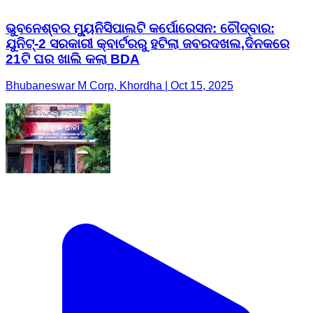
ଭୁବନେଶ୍ବର ମ୍ୟୁନିସିପାଲଟି କର୍ପୋରେସନ: ଚୌଦ୍ବାର:
ଯୁନିଟ୍-2 ସରକାରୀ କ୍ବାର୍ଟରରୁ ହଟିଲା ଜବରଦଖଲ,ଦିନକରେ
21ଟି ଘର ଖାଲି କଲା BDA
Bhubaneswar M Corp, Khordha | Oct 15, 2025