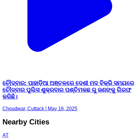
ଚୌଦ୍ବାର: ପାହାଡ଼ିଆ ଅଞ୍ଚଳରେ ଦେଶୀ ମଦ ବିକ୍ରି ସମୟରେ
ଚୌଦ୍ବାର ପୁଲିସ ଶୁକ୍ରବାର ପଶ୍ଚିମକଛ ରୁ ଜଣଙ୍କୁ ଗିରଫ
କରିଛି।
Choudwar, Cuttack | May 16, 2025
Nearby Cities
AT