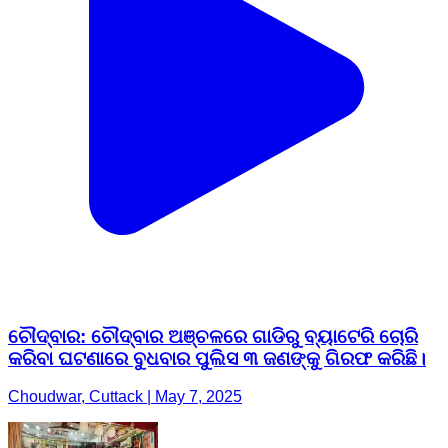
ଚୌଦ୍ବାର: ଚୌଦ୍ବାର ଅଞ୍ଚଳରେ ଗାଡିରୁ ବ୍ୟାଟେରି ଚୋରି
କରିବା ଘଟଣାରେ ବୁଧବାର ପୁଲିସ ୩ ଜଣଙ୍କୁ ଗିରଫ କରିଛି।
Choudwar, Cuttack | May 7, 2025