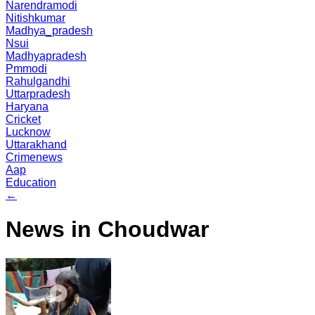
Narendramodi
Nitishkumar
Madhya_pradesh
Nsui
Madhyapradesh
Pmmodi
Rahulgandhi
Uttarpradesh
Haryana
Cricket
Lucknow
Uttarakhand
Crimenews
Aap
Education
←
News in Choudwar