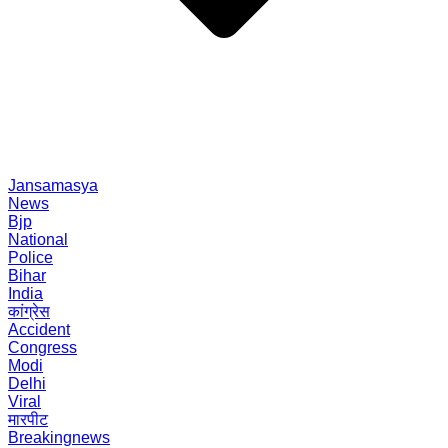
Jansamasya
News
Bjp
National
Police
Bihar
India
कांग्रेस
Accident
Congress
Modi
Delhi
Viral
मारपीट
Breakingnews