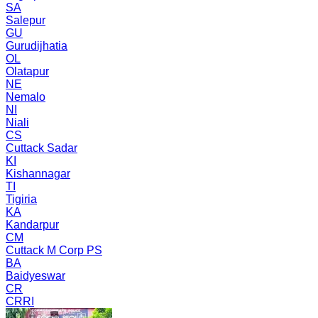
SA
Salepur
GU
Gurudijhatia
OL
Olatapur
NE
Nemalo
NI
Niali
CS
Cuttack Sadar
KI
Kishannagar
TI
Tigiria
KA
Kandarpur
CM
Cuttack M Corp PS
BA
Baidyeswar
CR
CRRI