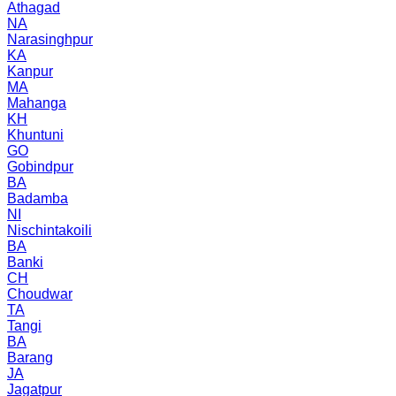
Athagad
NA
Narasinghpur
KA
Kanpur
MA
Mahanga
KH
Khuntuni
GO
Gobindpur
BA
Badamba
NI
Nischintakoili
BA
Banki
CH
Choudwar
TA
Tangi
BA
Barang
JA
Jagatpur