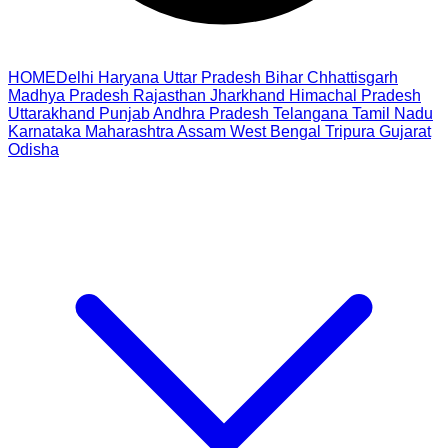
HOME
Delhi
Haryana
Uttar Pradesh
Bihar
Chhattisgarh
Madhya Pradesh
Rajasthan
Jharkhand
Himachal Pradesh
Uttarakhand
Punjab
Andhra Pradesh
Telangana
Tamil Nadu
Karnataka
Maharashtra
Assam
West Bengal
Tripura
Gujarat
Odisha