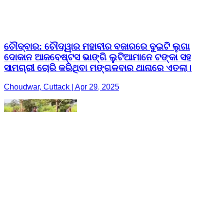
ଚୌଦ୍ବାର: ଚୌଦ୍ୱାର ମହାବୀର ବଜାରରେ ଦୁଇଟି ଲୁଗା
ଦୋକାନ ଆଜବେଷ୍ଟସ ଭାଙ୍ଗି ଲୁଟିଆମାନେ ଟଙ୍କା ସହ
ସାମଗ୍ରୀ ଚୋରି କରିଥିବା ମଙ୍ଗଳବାର ଥାନାରେ ଏତଲା।
Choudwar, Cuttack | Apr 29, 2025