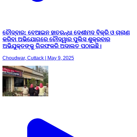
ଚୌଦ୍ବାର: ବେଆଇନ ହାତରନ୍ଧା ଦେଶୀମଦ ବିକ୍ରି ଓ ଚାଲାଣ
କରିବା ଅଭିଯୋଗରେ ଚୌଦ୍ୱାର ପୁଲିସ ଶୁକ୍ରବାର
ଅଭିଯୁକ୍ତଙ୍କୁ ଗିରଫକରି ଅଦାଲତ ପଠାଇଛି।
Choudwar, Cuttack | May 9, 2025