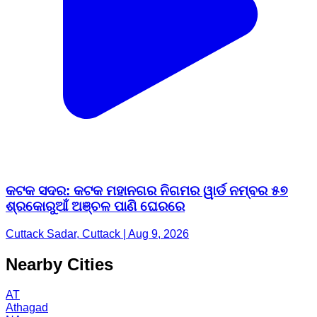
କଟକ ସଦର: କଟକ ମହାନଗର ନିଗମର ୱାର୍ଡ ନମ୍ବର ୫୭
ଶ୍ରକୋରୁଆଁ ଅଞ୍ଚଳ ପାଣି ଘେରରେ
Cuttack Sadar, Cuttack | Aug 9, 2026
Nearby Cities
AT
Athagad