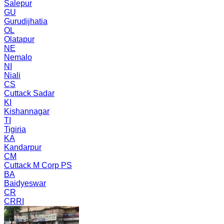
Salepur
GU
Gurudijhatia
OL
Olatapur
NE
Nemalo
NI
Niali
CS
Cuttack Sadar
KI
Kishannagar
TI
Tigiria
KA
Kandarpur
CM
Cuttack M Corp PS
BA
Baidyeswar
CR
CRRI