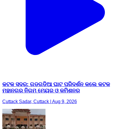
କଟକ ସଦର: ଗଡଗଡିଆ ଘାଟ ପରିଦର୍ଶନ କଲେ କଟକ
ମହାନଗର ନିଗମ ମେୟର ଓ କମିଶନର
Cuttack Sadar, Cuttack | Aug 9, 2026