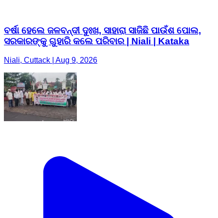
ବର୍ଷା ହେଲେ ଜଳବନ୍ଦୀ ଦୁଃଖ, ସାହାରା ସାଜିଛି ପାଉଁଶ ପୋଲ,
ସରକାରଙ୍କୁ ଗୁହାରି କଲେ ପରିବାର | Niali | Kataka
Niali, Cuttack | Aug 9, 2026