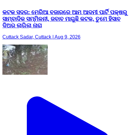
କଟକ ସଦର: ମେରିଆ ବଜାରରେ ଆମ ଆଦମୀ ପାର୍ଟି ପକ୍ଷରୁ
ସାମ୍ବାଦିକ ସମ୍ମିଳନୀ, ଜବାବ ମାଗୁଛି କଟକ, ତୁମେ ହିସାବ
ଦିଅର ଲାଗିଲା ନାରା
Cuttack Sadar, Cuttack | Aug 9, 2026