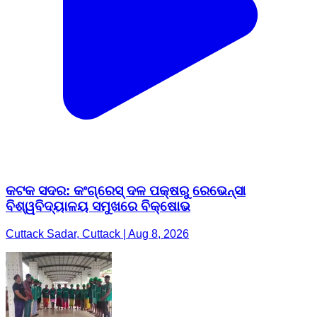
କଟକ ସଦର: କଂଗ୍ରେସ୍ ଦଳ ପକ୍ଷରୁ ରେଭେନ୍ସା
ବିଶ୍ୱବିଦ୍ୟାଳୟ ସମୁଖରେ ବିକ୍ଷୋଭ
Cuttack Sadar, Cuttack | Aug 8, 2026