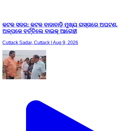
କଟକ ସଦର: କଟକ ବାଦାବାଡ଼ି ମୁଖ୍ୟ ରାସ୍ତାରେ ଅଘଟଣ,
ଅଳ୍ପକେ ବର୍ତ୍ତିଲେ ବାଇକ୍ ଆରୋହୀ
Cuttack Sadar, Cuttack | Aug 9, 2026