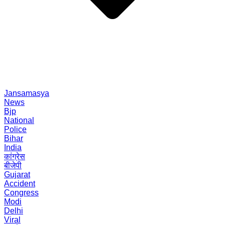
Jansamasya
News
Bjp
National
Police
Bihar
India
कांग्रेस
बीजेपी
Gujarat
Accident
Congress
Modi
Delhi
Viral