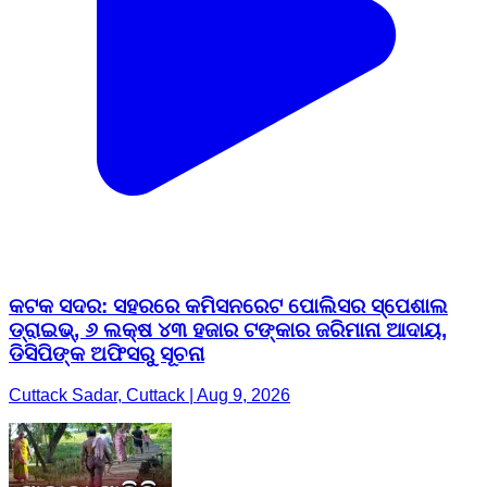
କଟକ ସଦର: ସହରରେ କମିସନରେଟ ପୋଲିସର ସ୍ପେଶାଲ
ଡ୍ରାଇଭ୍, ୬ ଲକ୍ଷ ୪୩ ହଜାର ଟଙ୍କାର ଜରିମାନା ଆଦାୟ,
ଡିସିପିଙ୍କ ଅଫିସରୁ ସୂଚନା
Cuttack Sadar, Cuttack | Aug 9, 2026