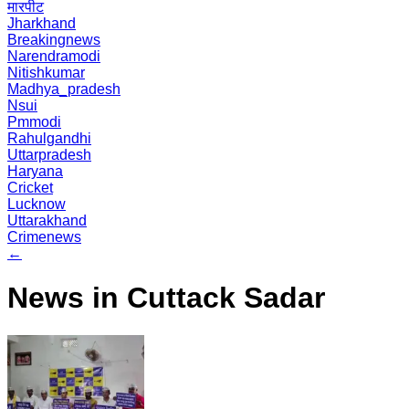
मारपीट
Jharkhand
Breakingnews
Narendramodi
Nitishkumar
Madhya_pradesh
Nsui
Pmmodi
Rahulgandhi
Uttarpradesh
Haryana
Cricket
Lucknow
Uttarakhand
Crimenews
←
News in Cuttack Sadar