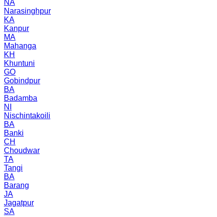
NA
Narasinghpur
KA
Kanpur
MA
Mahanga
KH
Khuntuni
GO
Gobindpur
BA
Badamba
NI
Nischintakoili
BA
Banki
CH
Choudwar
TA
Tangi
BA
Barang
JA
Jagatpur
SA