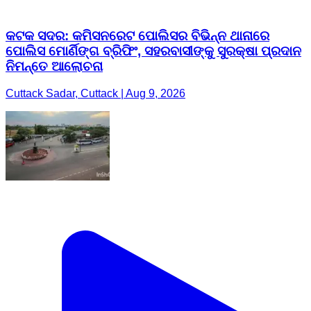
କଟକ ସଦର: କମିସନରେଟ ପୋଲିସର ବିଭିନ୍ନ ଥାନାରେ
ପୋଲିସ ମୋର୍ଣିଙ୍ଗ ବ୍ରିଫିଂ, ସହରବାସୀଙ୍କୁ ସୁରକ୍ଷା ପ୍ରଦାନ
ନିମନ୍ତେ ଆଲୋଚନା
Cuttack Sadar, Cuttack | Aug 9, 2026