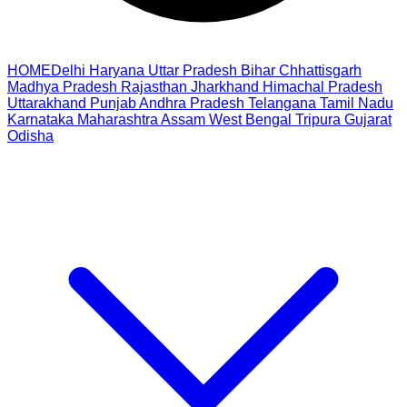
HOME
Delhi
Haryana
Uttar Pradesh
Bihar
Chhattisgarh
Madhya Pradesh
Rajasthan
Jharkhand
Himachal Pradesh
Uttarakhand
Punjab
Andhra Pradesh
Telangana
Tamil Nadu
Karnataka
Maharashtra
Assam
West Bengal
Tripura
Gujarat
Odisha