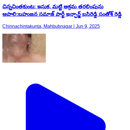
చిన్నచింతకుంట: ఇసుక, మట్టి అక్రమ తరలింపును
ఆపాలి:బహుజన సమాజ్ పార్టీ ఇన్ఛార్జ్ బసిరెడ్డి సంతోశ్ రెడ్డి
Chinnachintakunta, Mahbubnagar | Jun 9, 2025