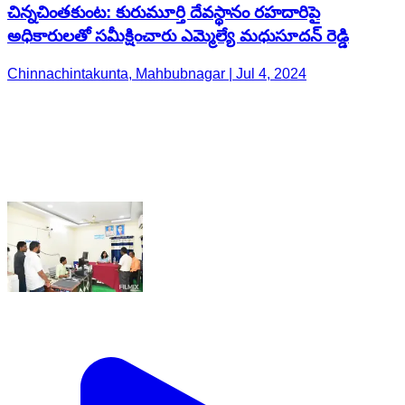
చిన్నచింతకుంట: కురుమూర్తి దేవస్థానం రహదారిపై
అధికారులతో సమీక్షించారు ఎమ్మెల్యే మధుసూదన్ రెడ్డి
Chinnachintakunta, Mahbubnagar | Jul 4, 2024