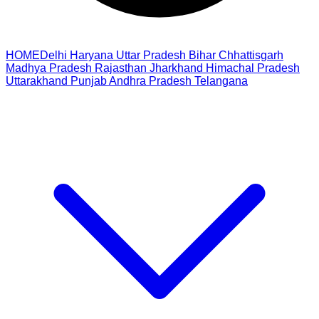
HOME
Delhi
Haryana
Uttar Pradesh
Bihar
Chhattisgarh
Madhya Pradesh
Rajasthan
Jharkhand
Himachal Pradesh
Uttarakhand
Punjab
Andhra Pradesh
Telangana