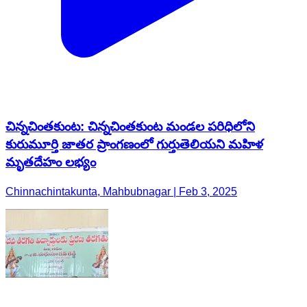
చిన్నచింతకుంట: చిన్నచింతకుంట మండల పరిధిలోని
కురుమూర్తి జాతర ప్రాంగణంలో గుర్తుతెలియని మహిళ
మృతదేహం లభ్యం
Chinnachintakunta, Mahbubnagar | Feb 3, 2025