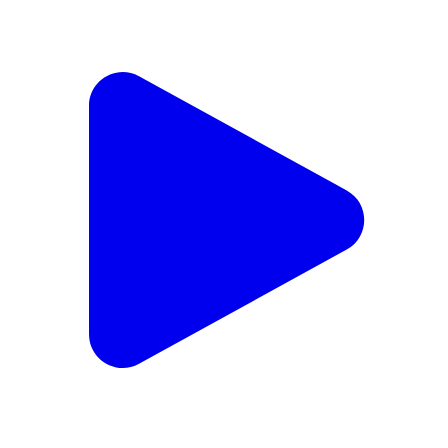
చిన్నచింతకుంట: ఉంద్యాల గ్రామంలో ప్రమాదవశాత్తు ఊయల
తాడు గొంతుకు బిగుసుకుని చిన్నారి మృతి
Chinnachintakunta, Mahbubnagar | Jun 5, 2024