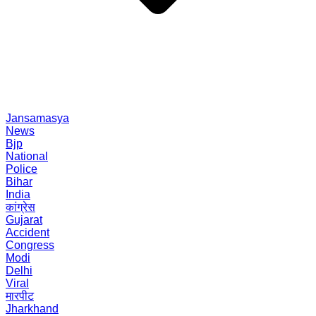
Jansamasya
News
Bjp
National
Police
Bihar
India
कांग्रेस
Gujarat
Accident
Congress
Modi
Delhi
Viral
मारपीट
Jharkhand