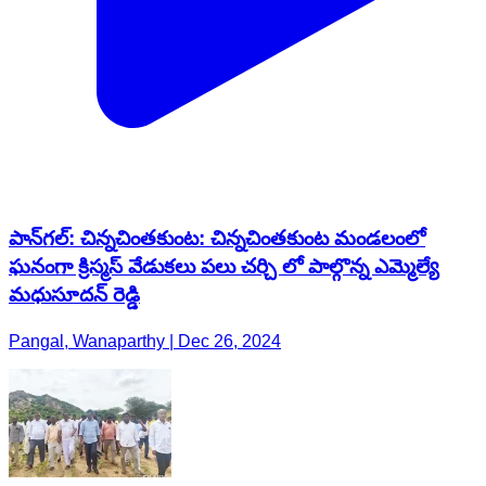
పాన్‌గల్: చిన్నచింతకుంట: చిన్నచింతకుంట మండలంలో
ఘనంగా క్రిస్మస్ వేడుకలు పలు చర్చి లో పాల్గొన్న ఎమ్మెల్యే
మధుసూదన్ రెడ్డి
Pangal, Wanaparthy | Dec 26, 2024