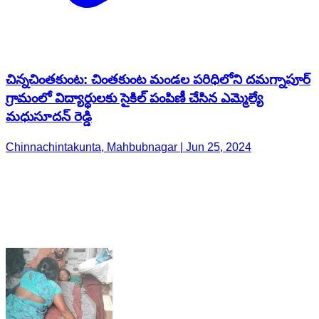
గ్రామంలో విద్యార్థులకు సైకిల్ పంపిణీ చేసిన ఎమ్మెల్యే
మధుసూదన్ రెడ్డి
Chinnachintakunta, Mahbubnagar | Jun 25, 2024