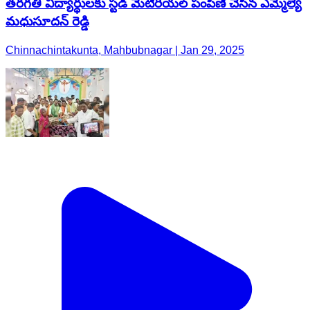
తరగతి విద్యార్థులకు స్టడీ మెటీరియల్ పంపిణీ చేసిన ఎమ్మెల్యే
మధుసూదన్ రెడ్డి
Chinnachintakunta, Mahbubnagar | Jan 29, 2025