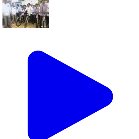
చిన్నచింతకుంట: చింతకుంట మండల పరిధిలోని దమగ్నాపూర్