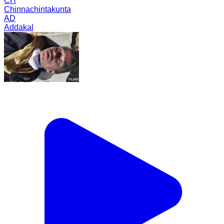
CH
Chinnachintakunta
AD
Addakal