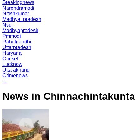
Breakingnews
Narendramodi
Nitishkumar
Madhya_pradesh
Nsui
Madhyapradesh
Pmmodi
Rahulgandhi
Uttarpradesh
Haryana
Cricket
Lucknow
Uttarakhand
Crimenews
←
News in Chinnachintakunta