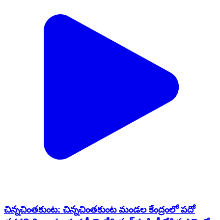
చిన్నచింతకుంట: చిన్నచింతకుంట మండల కేంద్రంలో పదో