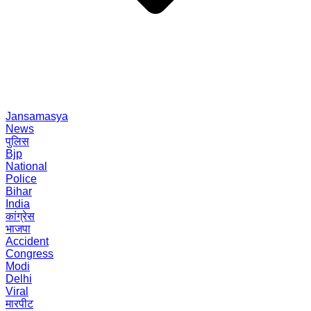
Jansamasya
News
पुलिस
Bjp
National
Police
Bihar
India
कांग्रेस
भाजपा
Accident
Congress
Modi
Delhi
Viral
मारपीट