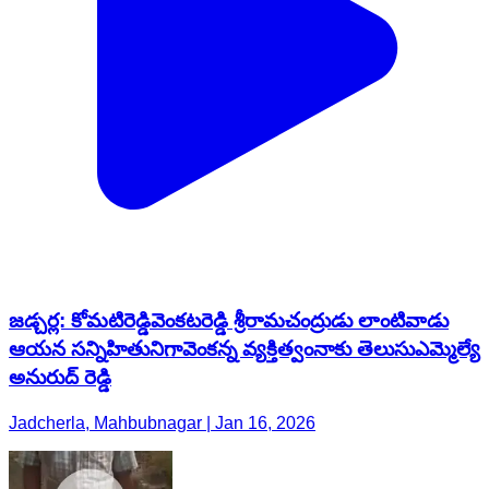
జడ్చర్ల: కోమటిరెడ్డివెంకటరెడ్డి శ్రీరామచంద్రుడు లాంటివాడు
ఆయన సన్నిహితునిగావెంకన్న వ్యక్తిత్వంనాకు తెలుసుఎమ్మెల్యే
అనురుద్ రెడ్డి
Jadcherla, Mahbubnagar | Jan 16, 2026