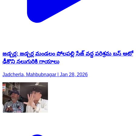
జడ్చర్ల: జడ్చర్ల మండలం పోలపల్లి సేజ్ వద్ద పరిశ్రమ బస్ ఆటో
ఢీకొని నలుగురికి గాయాలు
Jadcherla, Mahbubnagar | Jan 28, 2026