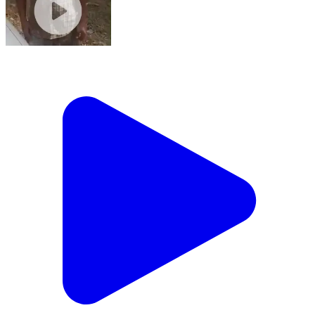
జడ్చర్ల: జడ్చర్ల జాతీయ రహదారి బూరెడ్డిపల్లి స్టేజ్ దగ్గర బైక్-
కారు ఢీ.. ఇద్దరికి గాయాలు