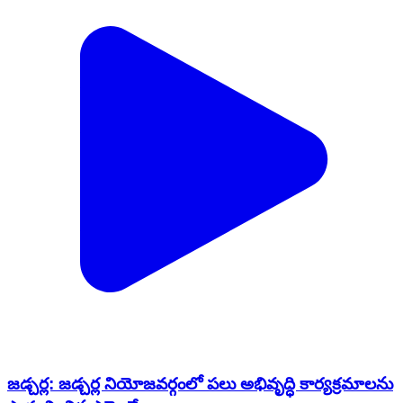
జడ్చర్ల: జడ్చర్ల నియోజవర్గంలో పలు అభివృద్ధి కార్యక్రమాలను