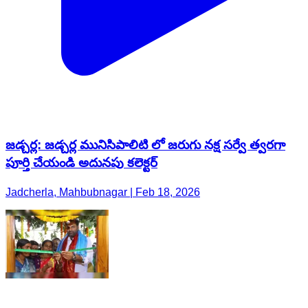
జడ్చర్ల: జడ్చర్ల మునిసిపాలిటి లో జరుగు నక్ష సర్వే త్వరగా
పూర్తి చేయండి అదునపు కలెక్టర్
Jadcherla, Mahbubnagar | Feb 18, 2026