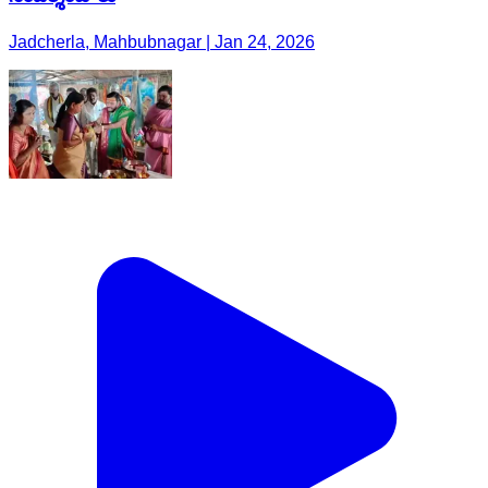
Jadcherla, Mahbubnagar | Jan 24, 2026