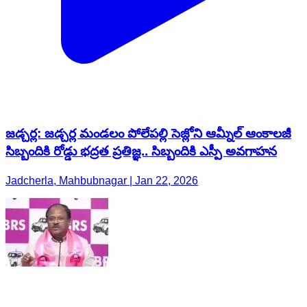
జడ్చర్ల: జడ్చర్ల మండలం పోలేపల్లి సెజ్లోని ఆమ్నీల్ ఆంకాలజీ
సిబ్బందికి రోడ్డు భద్రత ప్రతిజ్ఞ.. సిబ్బందికి ఎస్పీ అవగాహన
Jadcherla, Mahbubnagar | Jan 22, 2026