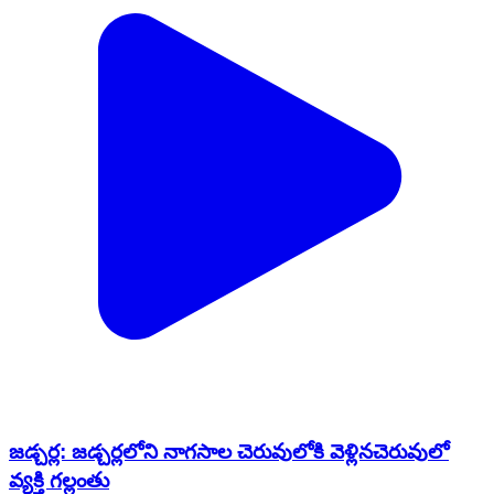
జడ్చర్ల: జడ్చర్లలోని నాగసాల చెరువులోకి వెళ్లినచెరువులో
వ్యక్తి గల్లంతు