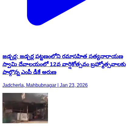
జడ్చర్ల: జడ్చర్ల పట్టణంలోని రమాసహిత సత్యనారాయణ
స్వామి దేవాలయంలో 12వ వార్షికోత్సవం బ్రహ్మోత్సవాలకు
పాల్గొన్న ఎంపీ డీకే అరుణ
Jadcherla, Mahbubnagar | Jan 23, 2026