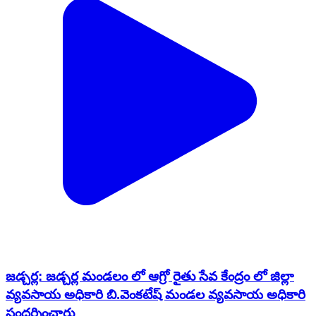
జడ్చర్ల: జడ్చర్ల మండలం లో ఆగ్రో రైతు సేవ కేంద్రం లో జిల్లా
వ్యవసాయ అధికారి బి.వెంకటేష్ మండల వ్యవసాయ అధికారి
సందర్శించారు