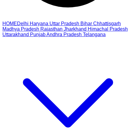
HOME
Delhi
Haryana
Uttar Pradesh
Bihar
Chhattisgarh
Madhya Pradesh
Rajasthan
Jharkhand
Himachal Pradesh
Uttarakhand
Punjab
Andhra Pradesh
Telangana