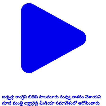
జడ్చర్ల: కాంగ్రెస్ బిజెపి పాలమూరు నువ్వు నాశనం చేశాయని
మాజీ మంత్రి లక్ష్మారెడ్డి మీడియా సమావేశంలో ఆరోపించారు