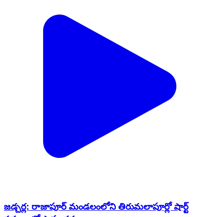
జడ్చర్ల: రాజాపూర్ మండలంలోని తిరుమలాపూర్లో షార్ట్