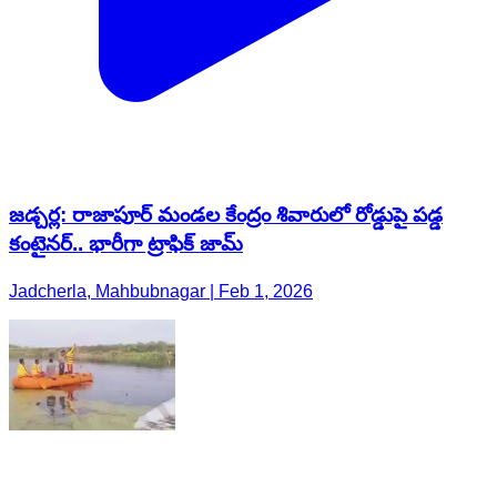
జడ్చర్ల: రాజాపూర్ మండల కేంద్రం శివారులో రోడ్డుపై పడ్డ
కంటైనర్.. భారీగా ట్రాఫిక్ జామ్
Jadcherla, Mahbubnagar | Feb 1, 2026