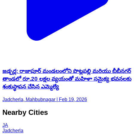
జడ్చర్ల: రాజాపూర్ మండలంలోని పొట్లపల్లి మరియు బీబీనగర్
తాండలో రూ.20 లక్షల వ్యయంతో మహిళా సమైక్య భవనలకు
శంకుస్థాపన చేసిన ఎమ్మెల్యే
Jadcherla, Mahbubnagar | Feb 19, 2026
Nearby Cities
JA
Jadcherla