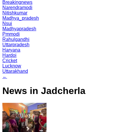
Breakingnews
Narendramodi
Nitishkumar
Madhya_pradesh
Nsui
Madhyapradesh
Pmmodi
Rahulgandhi
Uttarpradesh
Haryana
Hardoi
Cricket
Lucknow
Uttarakhand
←
News in Jadcherla