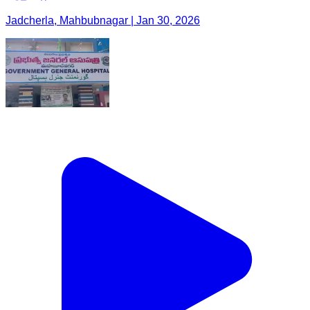
Jadcherla, Mahbubnagar | Jan 30, 2026