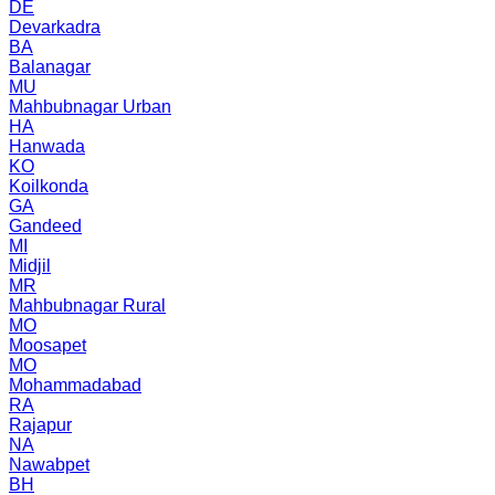
DE
Devarkadra
BA
Balanagar
MU
Mahbubnagar Urban
HA
Hanwada
KO
Koilkonda
GA
Gandeed
MI
Midjil
MR
Mahbubnagar Rural
MO
Moosapet
MO
Mohammadabad
RA
Rajapur
NA
Nawabpet
BH