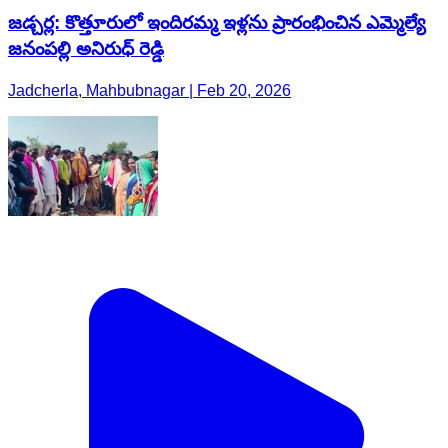
జడ్చర్ల: కొత్తూరులో ఇందిరమ్మ ఇళ్లను ప్రారంభించిన ఎమ్మెల్యే
జనంపల్లి అనిరుధ్ రెడ్డి
Jadcherla, Mahbubnagar | Feb 20, 2026