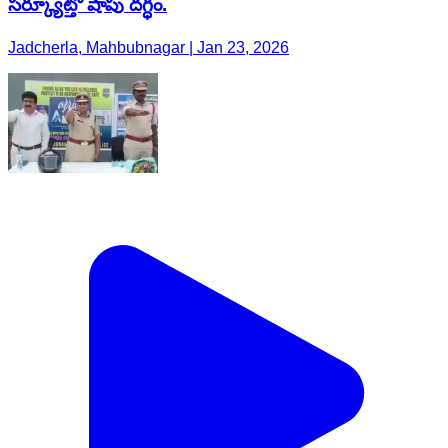
సర్క్యూట్తో షాపు దగ్ధం.
Jadcherla, Mahbubnagar | Jan 23, 2026