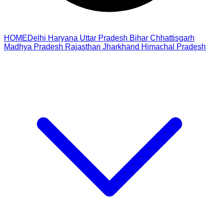
HOME
Delhi
Haryana
Uttar Pradesh
Bihar
Chhattisgarh
Madhya Pradesh
Rajasthan
Jharkhand
Himachal Pradesh