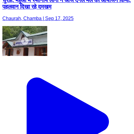
चुराह: महुआ में स्थानीय लोगों ने आज दंगल मेले का आयोजन किया,
पहलवान दिखा रहे दमखम
Chaurah, Chamba | Sep 17, 2025