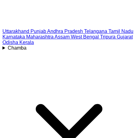
Uttarakhand
Punjab
Andhra Pradesh
Telangana
Tamil Nadu
Karnataka
Maharashtra
Assam
West Bengal
Tripura
Gujarat
Odisha
Kerala
Chamba