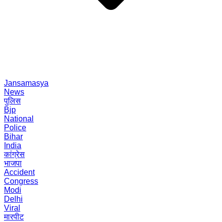
Jansamasya
News
पुलिस
Bjp
National
Police
Bihar
India
कांग्रेस
भाजपा
Accident
Congress
Modi
Delhi
Viral
मारपीट