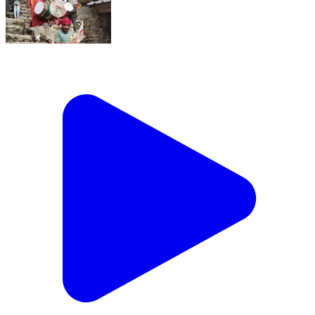
चुराह: नैला देहरा बोहली छिन्ज मेला हुआ शुरू, पहलवान दिखाएंगे
दमखम