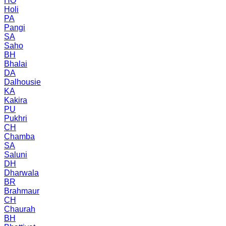
HO
Holi
PA
Pangi
SA
Saho
BH
Bhalai
DA
Dalhousie
KA
Kakira
PU
Pukhri
CH
Chamba
SA
Saluni
DH
Dharwala
BR
Brahmaur
CH
Chaurah
BH