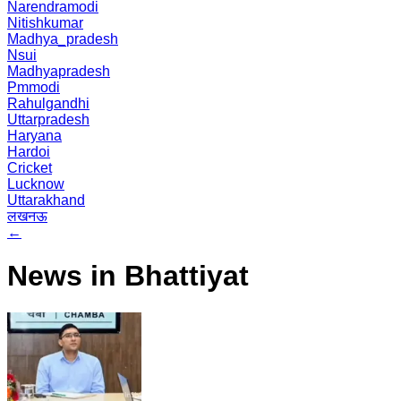
Narendramodi
Nitishkumar
Madhya_pradesh
Nsui
Madhyapradesh
Pmmodi
Rahulgandhi
Uttarpradesh
Haryana
Hardoi
Cricket
Lucknow
Uttarakhand
लखनऊ
←
News in Bhattiyat