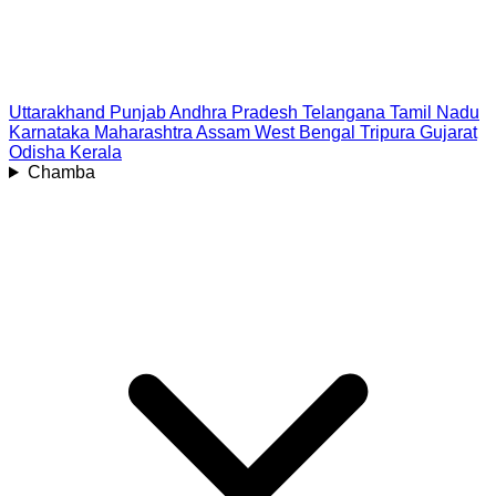
Uttarakhand
Punjab
Andhra Pradesh
Telangana
Tamil Nadu
Karnataka
Maharashtra
Assam
West Bengal
Tripura
Gujarat
Odisha
Kerala
Chamba