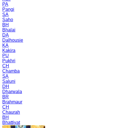
PA
Pangi
SA
Saho
BH
Bhalai
DA
Dalhousie
KA
Kakira
PU
Pukhri
CH
Chamba
SA
Saluni
DH
Dharwala
BR
Brahmaur
CH
Chaurah
BH
Bhattiyat