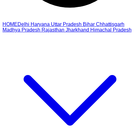
HOME
Delhi
Haryana
Uttar Pradesh
Bihar
Chhattisgarh
Madhya Pradesh
Rajasthan
Jharkhand
Himachal Pradesh