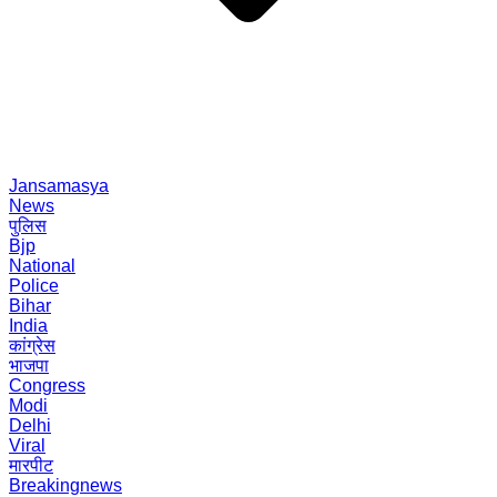
Jansamasya
News
पुलिस
Bjp
National
Police
Bihar
India
कांग्रेस
भाजपा
Congress
Modi
Delhi
Viral
मारपीट
Breakingnews